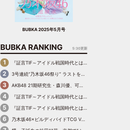
BUBKA 2025年5月号
BUBKA RANKING
5:30更新
『証言TIF～アイドル戦国時代とはなんだったのか～』第6回：でんぱ組.inc・古川未鈴×相沢梨紗「『ハロプロやりたかったな』って言ったら、夢眠ねむさんに『てめえはでんぱ組．incなんだよ！』って肩パンされて(笑)」
3号連続“乃木坂46祭り” ラストを飾るのは賀喜遥香…5年ぶりの登場に「5年分大人になった私を見ていただけたら」
AKB48 21期研究生・森川優、可愛さもある大人の女性に
『証言TIF～アイドル戦国時代とはなんだったのか～』第11回：私立恵比寿中学・真山りか×安本彩花「TIFで10年ぶりのキョンシーメイクをしたら、場を完全に引かせてしまって。時代が変わったんだなって」
『証言TIF～アイドル戦国時代とはなんだったのか～』第10回：さくら学院・武藤彩未×飯田らうら「正直、中3で辞めるというのを信じてなくて。そう言われてはいたけど、嘘でしょって」
乃木坂46×ビルディバイドTCG Vol.2公開 賀喜遥香＆田村真佑が『京まふ』ステージに登壇