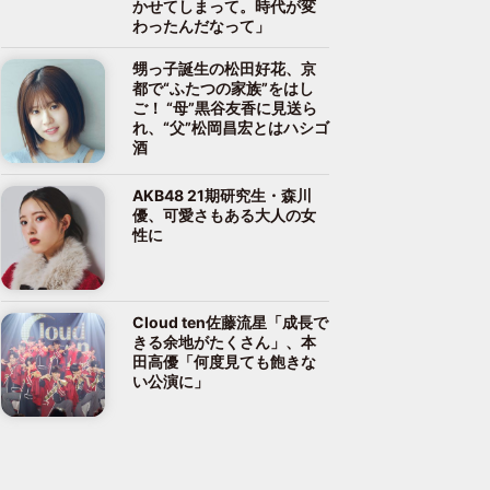
かせてしまって。時代が変
わったんだなって」
甥っ子誕生の松田好花、京
都で“ふたつの家族”をはし
ご！ “母”黒谷友香に見送ら
れ、“父”松岡昌宏とはハシゴ
酒
AKB48 21期研究生・森川
優、可愛さもある大人の女
性に
Cloud ten佐藤流星「成長で
きる余地がたくさん」、本
田高優「何度見ても飽きな
い公演に」