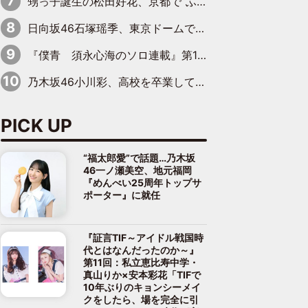
甥っ子誕生の松田好花、京都で“ふたつの家族”をはしご！ “母”黒谷友香に見送られ、“父”松岡昌宏とはハシゴ酒
日向坂46石塚瑶季、東京ドームで“観戦バレ”！ ナイツ・塙も認めた「巨人に詳しすぎるアイドル」は元VENUSスクール生で杉内コーチ推し⁉
『僕青 須永心海のソロ連載』第18回：「バーゲンセールハンターみうな inしまむら」編
乃木坂46小川彩、高校を卒業して初めてのグラビア「大人になった感じがしました(笑)」
PICK UP
“福太郎愛”で話題…乃木坂
46一ノ瀬美空、地元福岡
『めんべい25周年トップサ
ポーター』に就任
『証言TIF～アイドル戦国時
代とはなんだったのか～』
第11回：私立恵比寿中学・
真山りか×安本彩花「TIFで
10年ぶりのキョンシーメイ
クをしたら、場を完全に引