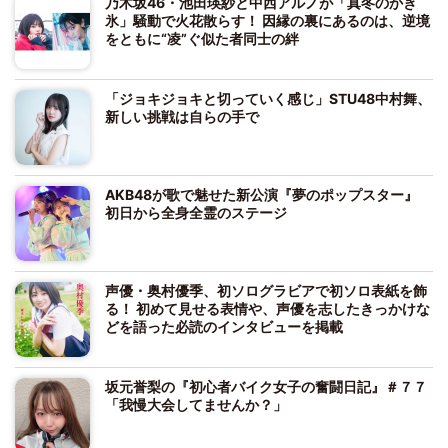
乃木坂46・池田瑛紗と中西アルノが「真冬のかき
氷」騒動で火花散らす！ 因縁の裏にあるのは、逆境
をともに“凌”ぐ似た者同士の絆
「ジョキジョキと切っていく感じ」STU48中村舞、
新しい挑戦は自らの手で
AKB48が歌で魅せた新公演『夢のポップスター』
初日から全身全霊のステージ
声優・奥村優季、初ソログラビアで初ソロ表紙を飾
る！ 初めて見せる表情や、声優を志したきっかけな
どを語った必読のインタビューを掲載
坂元誉梨の『初心者バイク女子の奮闘日記』＃７７
「我慢大会してませんか？」