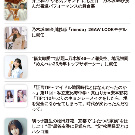
井上和の“やる気フォント”にも注目 乃木坂46が挑
んだ書道パフォーマンスの舞台裏
乃木坂46金川紗耶『rienda』26AW LOOKモデル
に就任
“福太郎愛”で話題…乃木坂46一ノ瀬美空、地元福岡
『めんべい25周年トップサポーター』に就任
『証言TIF～アイドル戦国時代とはなんだったのか
～』第11回：私立恵比寿中学・真山りか×安本彩花
「TIFで10年ぶりのキョンシーメイクをしたら、場
を完全に引かせてしまって。時代が変わったんだな
って」
甥っ子誕生の松田好花、京都で“ふたつの家族”をは
しご！ “母”黒谷友香に見送られ、“父”松岡昌宏とは
ハシゴ酒