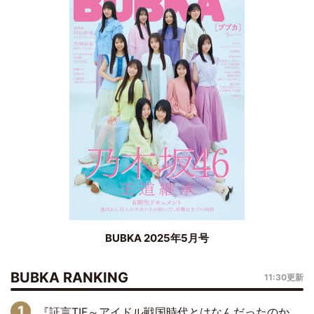
BUBKA 2025年5月号
BUBKA RANKING
11:30更新
『証言TIF～アイドル戦国時代とはなんだったのか～』第6回：でんぱ組.inc・古川未鈴×相沢梨紗「『ハロプロやりたかったな』って言ったら、夢眠ねむさんに『てめえはでんぱ組．incなんだよ！』って肩パンされて(笑)」