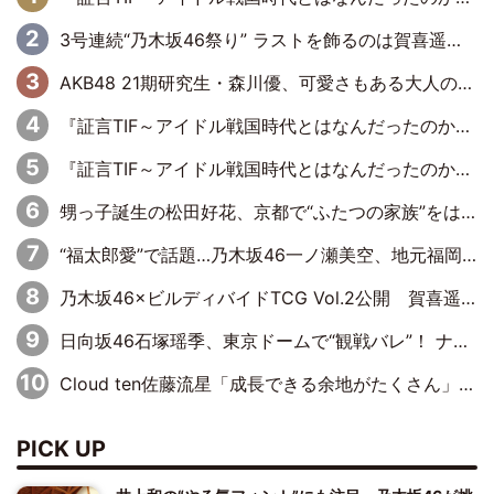
3号連続“乃木坂46祭り” ラストを飾るのは賀喜遥香…5年ぶりの登場に「5年分大人になった私を見ていただけたら」
AKB48 21期研究生・森川優、可愛さもある大人の女性に
『証言TIF～アイドル戦国時代とはなんだったのか～』第11回：私立恵比寿中学・真山りか×安本彩花「TIFで10年ぶりのキョンシーメイクをしたら、場を完全に引かせてしまって。時代が変わったんだなって」
『証言TIF～アイドル戦国時代とはなんだったのか～』第10回：さくら学院・武藤彩未×飯田らうら「正直、中3で辞めるというのを信じてなくて。そう言われてはいたけど、嘘でしょって」
甥っ子誕生の松田好花、京都で“ふたつの家族”をはしご！ “母”黒谷友香に見送られ、“父”松岡昌宏とはハシゴ酒
“福太郎愛”で話題…乃木坂46一ノ瀬美空、地元福岡『めんべい25周年トップサポーター』に就任
乃木坂46×ビルディバイドTCG Vol.2公開 賀喜遥香＆田村真佑が『京まふ』ステージに登壇
日向坂46石塚瑶季、東京ドームで“観戦バレ”！ ナイツ・塙も認めた「巨人に詳しすぎるアイドル」は元VENUSスクール生で杉内コーチ推し⁉
Cloud ten佐藤流星「成長できる余地がたくさん」、本田高優「何度見ても飽きない公演に」
PICK UP