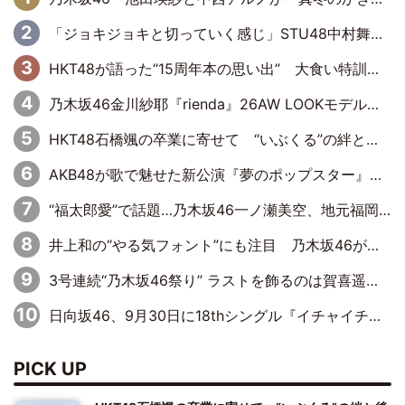
「ジョキジョキと切っていく感じ」STU48中村舞、新しい挑戦は自らの手で
HKT48が語った“15周年本の思い出” 大食い特訓・守護霊企画・制服グラビア…盛りだくさんの裏話
乃木坂46金川紗耶『rienda』26AW LOOKモデルに就任
HKT48石橋颯の卒業に寄せて “いぶくる”の絆と後輩・龍頭綺音の決意
AKB48が歌で魅せた新公演『夢のポップスター』 初日から全身全霊のステージ
“福太郎愛”で話題…乃木坂46一ノ瀬美空、地元福岡『めんべい25周年トップサポーター』に就任
井上和の“やる気フォント”にも注目 乃木坂46が挑んだ書道パフォーマンスの舞台裏
3号連続“乃木坂46祭り” ラストを飾るのは賀喜遥香…5年ぶりの登場に「5年分大人になった私を見ていただけたら」
日向坂46、9月30日に18thシングル『イチャイチャ虫』の発売決定！ フォーメーションは『日向坂で会いましょう』にて発表
PICK UP