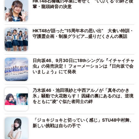
HKT48石橋颯の卒業に寄せて “いぶくる”の絆と後
輩・龍頭綺音の決意
HKT48が語った“15周年本の思い出” 大食い特訓・
守護霊企画・制服グラビア…盛りだくさんの裏話
日向坂46、9月30日に18thシングル『イチャイチャ
虫』の発売決定！ フォーメーションは『日向坂で会
いましょう』にて発表
乃木坂46・池田瑛紗と中西アルノが「真冬のかき
氷」騒動で火花散らす！ 因縁の裏にあるのは、逆境
をともに“凌”ぐ似た者同士の絆
「ジョキジョキと切っていく感じ」STU48中村舞、
新しい挑戦は自らの手で