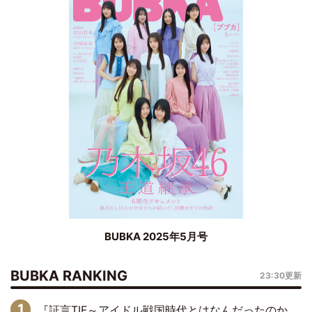
BUBKA 2025年5月号
BUBKA RANKING
23:30更新
『証言TIF～アイドル戦国時代とはなんだったのか～』第6回：でんぱ組.inc・古川未鈴×相沢梨紗「『ハロプロやりたかったな』って言ったら、夢眠ねむさんに『てめえはでんぱ組．incなんだよ！』って肩パンされて(笑)」