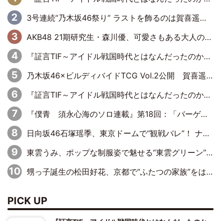
3号連続“乃木坂46祭り” ラストを飾るのは賀喜遥香…5年ぶりの登場に「5年分大人になった私を見ていただけたら」
AKB48 21期研究生・森川優、可愛さもある大人の女性に
『証言TIF～アイドル戦国時代とはなんだったのか～』第10回：さくら学院・武藤彩未×飯田らうら「正直、中3で辞めるというのを信じてなくて。そう言われてはいたけど、嘘でしょって」
乃木坂46×ビルディバイドTCG Vol.2公開 賀喜遥香＆田村真佑が『京まふ』ステージに登壇
『証言TIF～アイドル戦国時代とはなんだったのか～』第11回：私立恵比寿中学・真山りか×安本彩花「TIFで10年ぶりのキョンシーメイクをしたら、場を完全に引かせてしまって。時代が変わったんだなって」
『僕青 須永心海のソロ連載』第18回：「バーゲンセールハンターみうな inしまむら」編
日向坂46石塚瑶季、東京ドームで“観戦バレ”！ ナイツ・塙も認めた「巨人に詳しすぎるアイドル」は元VENUSスクール生で杉内コーチ推し⁉
東雲うみ、ポップな制服姿で魅せる“東雲グリーン”の正体
甥っ子誕生の松田好花、京都で“ふたつの家族”をはしご！ “母”黒谷友香に見送られ、“父”松岡昌宏とはハシゴ酒
PICK UP