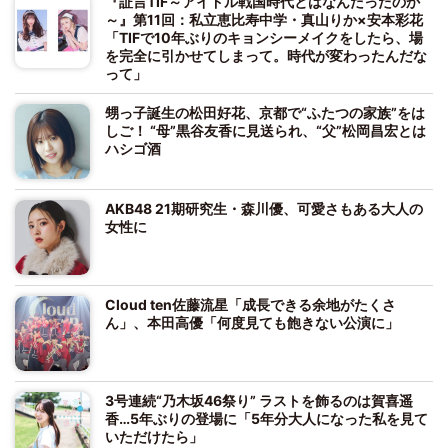
『証言TIF～アイドル戦国時代とはなんだったのか
～』第11回：私立恵比寿中学・真山りか×安本彩花
「TIFで10年ぶりのキョンシーメイクをしたら、場
を完全に引かせてしまって。時代が変わったんだな
って」
甥っ子誕生の松田好花、京都で“ふたつの家族”をは
しご！ “母”黒谷友香に見送られ、“父”松岡昌宏とは
ハシゴ酒
AKB48 21期研究生・森川優、可愛さもある大人の
女性に
Cloud ten佐藤流星「成長できる余地がたくさ
ん」、本田高優「何度見ても飽きない公演に」
3号連続“乃木坂46祭り” ラストを飾るのは賀喜遥
香…5年ぶりの登場に「5年分大人になった私を見て
いただけたら」