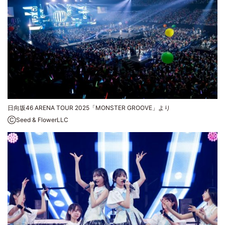
日向坂46 ARENA TOUR 2025「MONSTER GROOVE」より
ⒸSeed & FlowerLLC