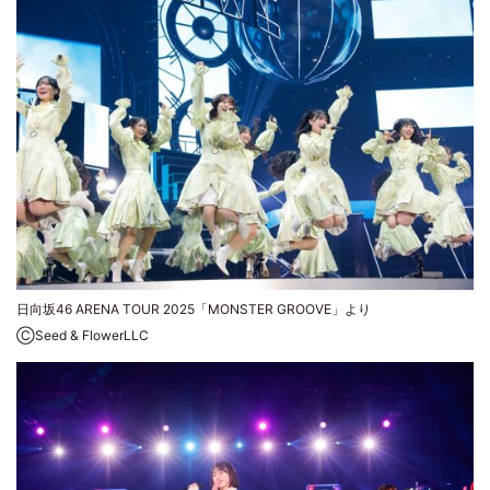
日向坂46 ARENA TOUR 2025「MONSTER GROOVE」より
ⒸSeed & FlowerLLC