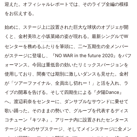
迎えた。オフィシャルレポートでは、そのライブ全編の模様
をお伝えする。
始めに、ステージ上に設置された巨大な球状のオブジェが開
くと、
金村美玖
と
小坂菜緒
の姿が現れる。最新シングルでW
センターを務めるふたりを筆頭に、二〜五期生の全メンバー
がステージに登場し、『NO WAR in the future 2020』をパフ
ォーマンス。今回は重低音の効いたリミックスバージョンを
使用しており、間奏では期別に激しいダンスも見せた。金村
が「ツアーファイナル、全員出し切れー！」と活を入れ、ラ
イブの開幕を告げる。そして四期生による『夕陽Dance』
へ。渡辺莉奈をセンターに、ダンサブルなサウンドに乗せて
歌い踊った。そのままの勢いで、グループを代表するディス
コチューン『キツネ』。アリーナ内に設置されたセンタース
テージと4つのサブステージ、そしてメインステージに全メン