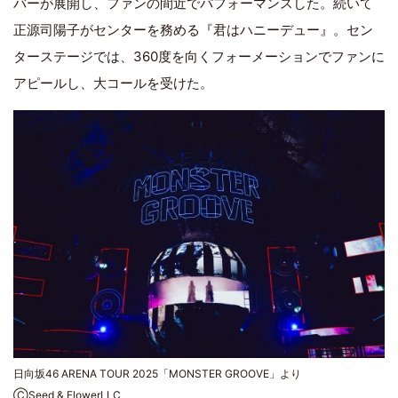
バーが展開し、ファンの間近でパフォーマンスした。続いて
正源司陽子がセンターを務める『君はハニーデュー』。セン
ターステージでは、360度を向くフォーメーションでファンに
アピールし、大コールを受けた。
日向坂46 ARENA TOUR 2025「MONSTER GROOVE」より
ⒸSeed & FlowerLLC