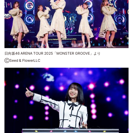
日向坂46 ARENA TOUR 2025「MONSTER GROOVE」より
ⒸSeed & FlowerLLC