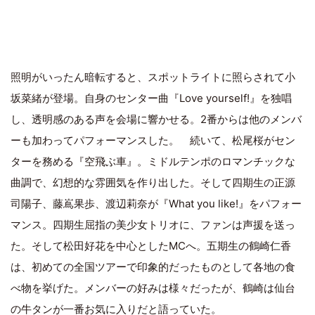
照明がいったん暗転すると、スポットライトに照らされて小
坂菜緒が登場。自身のセンター曲『Love yourself!』を独唱
し、透明感のある声を会場に響かせる。2番からは他のメンバ
ーも加わってパフォーマンスした。 続いて、松尾桜がセン
ターを務める『空飛ぶ車』。ミドルテンポのロマンチックな
曲調で、幻想的な雰囲気を作り出した。そして四期生の正源
司陽子、藤嶌果歩、渡辺莉奈が『What you like!』をパフォー
マンス。四期生屈指の美少女トリオに、ファンは声援を送っ
た。そして松田好花を中心としたMCへ。五期生の鶴崎仁香
は、初めての全国ツアーで印象的だったものとして各地の食
べ物を挙げた。メンバーの好みは様々だったが、鶴崎は仙台
の牛タンが一番お気に入りだと語っていた。