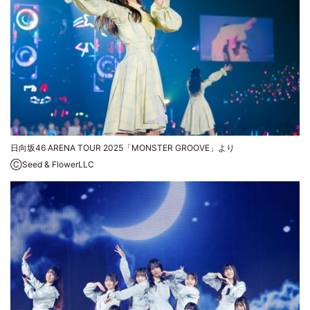
日向坂46 ARENA TOUR 2025「MONSTER GROOVE」より
ⒸSeed & FlowerLLC