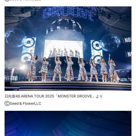
日向坂46 ARENA TOUR 2025「MONSTER GROOVE」より
ⒸSeed & FlowerLLC