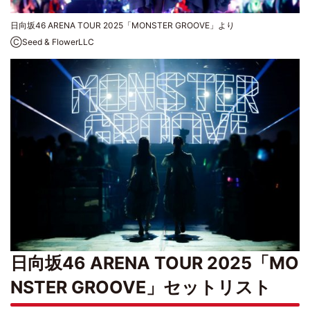
日向坂46 ARENA TOUR 2025「MONSTER GROOVE」より
ⒸSeed & FlowerLLC
日向坂46 ARENA TOUR 2025「MO
NSTER GROOVE」セットリスト