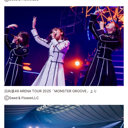
日向坂46 ARENA TOUR 2025「MONSTER GROOVE」より
ⒸSeed & FlowerLLC