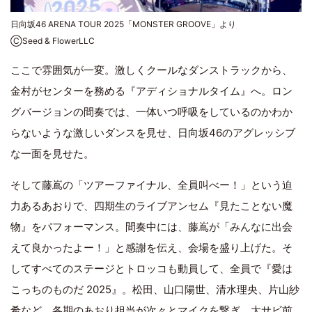
日向坂46 ARENA TOUR 2025「MONSTER GROOVE」より
ⒸSeed & FlowerLLC
ここで雰囲気が一変。激しくクールなダンストラックから、
金村がセンターを務める『アディショナルタイム』へ。ロン
グバージョンの間奏では、一体いつ呼吸をしているのかわか
らないような激しいダンスを見せ、日向坂46のアグレッシブ
な一面を見せた。
そして藤嶌の「ツアーファイナル、全員叫べー！」という迫
力あるあおりで、四期生のライブアンセム『見たことない魔
物』をパフォーマンス。間奏中には、藤嶌が「みんなに出会
えて良かったよー！」と感謝を伝え、会場を盛り上げた。そ
してすべてのステージとトロッコも動員して、全員で『愛は
こっちのものだ 2025』。松田、山口陽世、清水理央、片山紗
希など、各期のあおり担当が次々とマイクを繋ぎ、大サビ前