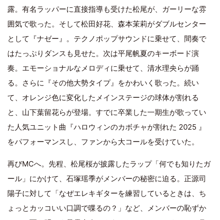
露。有名ラッパーに直接指導も受けた松尾が、ガーリーな雰
囲気で歌った。そして松田好花、森本茉莉がダブルセンター
として『ナゼー』。テクノポップサウンドに乗せて、間奏で
はたっぷりダンスも見せた。次は平尾帆夏のキーボード演
奏。エモーショナルなメロディに乗せて、清水理央らが踊
る。さらに『その他大勢タイプ』をかわいく歌った。続い
て、オレンジ色に変化したメインステージの球体が割れる
と、山下葉留花らが登場。すでに卒業した一期生が歌ってい
た人気ユニット曲『ハロウィンのカボチャが割れた 2025 』
をパフォーマンスし、ファンから大コールを受けていた。
再びMCへ。先程、松尾桜が披露したラップ「何でも知りたガ
ール」にかけて、石塚瑶季がメンバーの秘密に迫る。正源司
陽子に対して「なぜエレキギターを練習しているときは、ち
ょっとカッコいい口調で喋るの？」など、メンバーの恥ずか