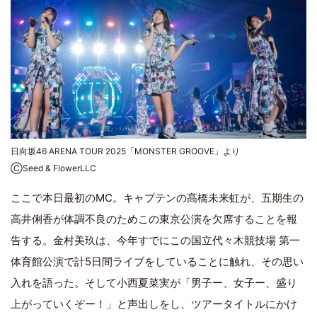
日向坂46 ARENA TOUR 2025「MONSTER GROOVE」より
ⒸSeed & FlowerLLC
ここで本日最初のMC。キャプテンの髙橋未来虹が、五期生の
高井俐香が体調不良のためこの東京公演を欠席することを報
告する。金村美玖は、今年すでにこの国立代々木競技場 第一
体育館公演で計5日間ライブをしていることに触れ、その思い
入れを語った。そして小西夏菜実が「男子ー、女子ー、盛り
上がっていくぞー！」と声出しをし、ツアータイトルにかけ