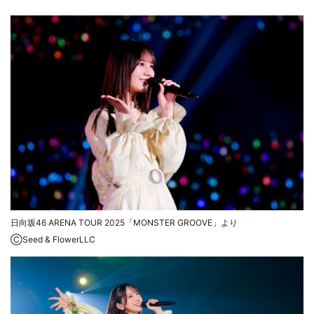
日向坂46 ARENA TOUR 2025「MONSTER GROOVE」より
ⒸSeed & FlowerLLC