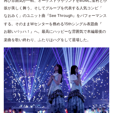
再び雰囲気が一転、オーケストラサウンドをBGMに金村と小
坂が美しく舞う。そしてグループを代表する人気コンビ「
なおみく
」のユニット曲『See Through』をパフォーマンス
する。そのままWセンターを務める15thシングル表題曲『
お願いバッハ！
』へ。最高にハッピーな雰囲気で本編最後の
楽曲を歌い終わり、ふたりはハグをして退場した。