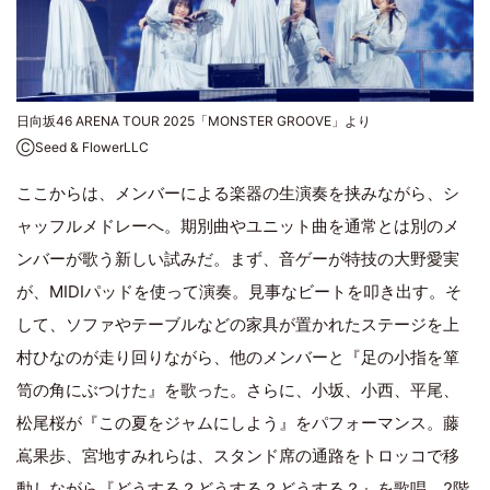
日向坂46 ARENA TOUR 2025「MONSTER GROOVE」より
ⒸSeed & FlowerLLC
ここからは、メンバーによる楽器の生演奏を挟みながら、シ
ャッフルメドレーへ。期別曲やユニット曲を通常とは別のメ
ンバーが歌う新しい試みだ。まず、音ゲーが特技の大野愛実
が、MIDIパッドを使って演奏。見事なビートを叩き出す。そ
して、ソファやテーブルなどの家具が置かれたステージを上
村ひなのが走り回りながら、他のメンバーと『足の小指を箪
笥の角にぶつけた』を歌った。さらに、小坂、小西、平尾、
松尾桜が『この夏をジャムにしよう』をパフォーマンス。藤
嶌果歩、宮地すみれらは、スタンド席の通路をトロッコで移
動しながら『どうする？どうする？どうする？』を歌唱。2階