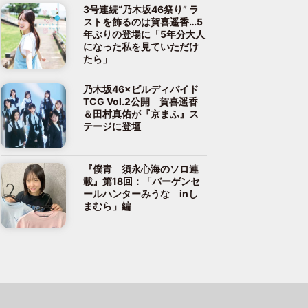
3号連続“乃木坂46祭り” ラ
ストを飾るのは賀喜遥香…5
年ぶりの登場に「5年分大人
になった私を見ていただけ
たら」
乃木坂46×ビルディバイド
TCG Vol.2公開 賀喜遥香
＆田村真佑が『京まふ』ス
テージに登壇
『僕青 須永心海のソロ連
載』第18回：「バーゲンセ
ールハンターみうな inし
まむら」編