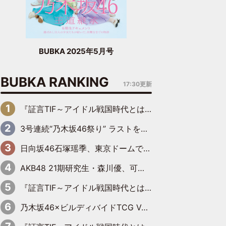
BUBKA 2025年5月号
BUBKA RANKING
17:30更新
『証言TIF～アイドル戦国時代とはなんだったのか～』第6回：でんぱ組.inc・古川未鈴×相沢梨紗「『ハロプロやりたかったな』って言ったら、夢眠ねむさんに『てめえはでんぱ組．incなんだよ！』って肩パンされて(笑)」
3号連続“乃木坂46祭り” ラストを飾るのは賀喜遥香…5年ぶりの登場に「5年分大人になった私を見ていただけたら」
日向坂46石塚瑶季、東京ドームで“観戦バレ”！ ナイツ・塙も認めた「巨人に詳しすぎるアイドル」は元VENUSスクール生で杉内コーチ推し⁉
AKB48 21期研究生・森川優、可愛さもある大人の女性に
『証言TIF～アイドル戦国時代とはなんだったのか～』第10回：さくら学院・武藤彩未×飯田らうら「正直、中3で辞めるというのを信じてなくて。そう言われてはいたけど、嘘でしょって」
乃木坂46×ビルディバイドTCG Vol.2公開 賀喜遥香＆田村真佑が『京まふ』ステージに登壇