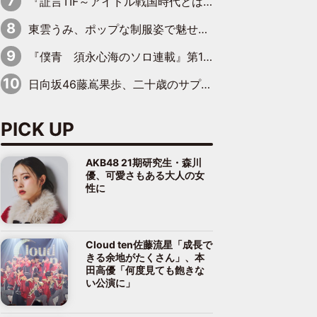
『証言TIF～アイドル戦国時代とはなんだったのか～』第8回：Negicco・Nao☆×Megu×Kaede「東京からオファーが来たのと、梨の皮剥きとどっちが大事なんだって」
東雲うみ、ポップな制服姿で魅せる“東雲グリーン”の正体
『僕青 須永心海のソロ連載』第18回：「バーゲンセールハンターみうな inしまむら」編
日向坂46藤嶌果歩、二十歳のサプライズバースデーに大喜び「頼られる先輩になれるように努力していきたい」
PICK UP
AKB48 21期研究生・森川
優、可愛さもある大人の女
性に
Cloud ten佐藤流星「成長で
きる余地がたくさん」、本
田高優「何度見ても飽きな
い公演に」