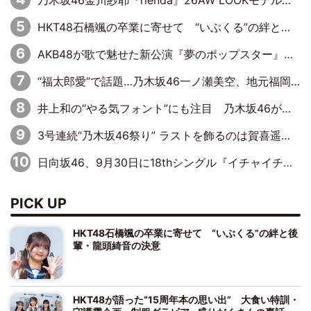
HKT48石橋颯の卒業に寄せて “いぶくる”の絆と後輩・龍頭綺音の決意
AKB48が歌で魅せた新公演『夢のポップスター』 初日から全身全霊のステージ
“福太郎愛”で話題…乃木坂46一ノ瀬美空、地元福岡『めんべい25周年トップサポーター』に就任
井上和の“やる気フォント”にも注目 乃木坂46が挑んだ書道パフォーマンスの舞台裏
3号連続“乃木坂46祭り” ラストを飾るのは賀喜遥香…5年ぶりの登場に「5年分大人になった私を見ていただけたら」
日向坂46、9月30日に18thシングル『イチャイチャ虫』の発売決定！ フォーメーションは『日向坂で会いましょう』にて発表
PICK UP
HKT48石橋颯の卒業に寄せて “いぶくる”の絆と後
輩・龍頭綺音の決意
HKT48が語った“15周年本の思い出” 大食い特訓・