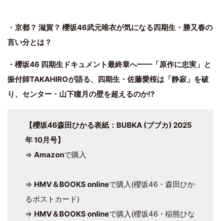
・京都？ 滋賀？ 櫻坂46武元唯衣が気になる四期生・勝又春の
言い分とは？
・櫻坂46 四期生ドキュメント最終章へ━━「原作に忠実」と
振付師TAKAHIROが語る、四期生・佐藤愛桜は「静寂」を破
り、センター・山下瞳月の壁を超えるのか!?
【櫻坂46森田ひかる表紙：BUBKA (ブブカ) 2025
年 10月号】
⇒
Amazon
で購入
⇒
HMV＆BOOKS online
で購入(櫻坂46・森田ひか
るポストカード)
⇒
HMV＆BOOKS online
で購入(櫻坂46・稲熊ひな