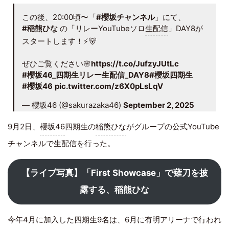
この後、20:00頃〜「
#櫻坂チャンネル
」にて、
#稲熊ひな
の「リレーYouTubeソロ
生配信
」DAY8が
スタートします！⚡️🐻
ぜひご覧ください🌸
https://t.co/JufzyJUtLc
#櫻坂46_四期生リレー生配信_DAY8
#櫻坂四期生
#櫻坂46
pic.twitter.com/z6X0pLsLqV
— 櫻坂46 (@sakurazaka46)
September 2, 2025
9月2日、
櫻坂46
四期生の
稲熊ひな
がグループの公式YouTube
チャンネルで生配信を行った。
【ライブ写真】「First Showcase」で薙刀を披
露する、稲熊ひな
今年4月に加入した四期生9名は、6月に有明アリーナで行われ