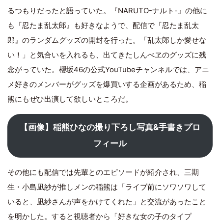
るつもりだったと語っていた。『NARUTO-ナルト-』の他に
も『忍たま乱太郎』も好きなようで、配信で『忍たま乱太
郎』のランダムグッズの開封を行った。「乱太郎しか愛せな
い！」と気合いを入れるも、出てきたしんべヱのグッズに残
念がっていた。櫻坂46の公式YouTubeチャンネルでは、アニ
メ好きのメンバーがグッズを爆買いする企画があるため、稲
熊にもぜひ出演して欲しいところだ。
【画像】稲熊ひなの撮り下ろし写真&手書きプロ
フィール
その他にも配信では先輩とのエピソードが紹介され、三期
生・小島凪紗が推しメンの稲熊は「ライブ前にソワソワして
いると、凪紗さんが声をかけてくれた」と交流があったこと
を明かした。すると視聴者から「好きな女の子のタイプ