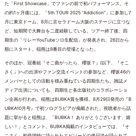
た「First Showcase」でファンの前で初パフォーマンス。そ
の約1ヶ月後には、「5th TOUR 2025 “Addiction”」に参加し7
月に東京ドーム、8月に京セラドーム大阪のステージに立つな
ど、短期間で大舞台を二度経験している。ツアー終了後、四
期生の「リレーYouTubeソロ生配信」が発表され、26日から
順にスタート。稲熊は8番目の登場となった。
そのほか、冠番組『そこ曲がったら、櫻坂？』(以下、『そこ
さく』)への出演やファン交流イベントの参加など、櫻坂46の
メンバーとしての活動を積み重ねている四期生たち。雑誌メ
ディア出演についても、四期生と各出版社のコラボレーショ
ン企画が行われ、稲熊はBUBKA賞を獲得。8月29日発売の『B
UBKA10月号』で初ソログラビアが掲載された。視聴者から話
題に挙がると稲熊は、「BUBKA！ ありがとうございます、嬉
しい！」とコメント。BUBKA掲載のインタビューでは、『そ
こさく』初登場時に語られたエピソードの後日談が語られて