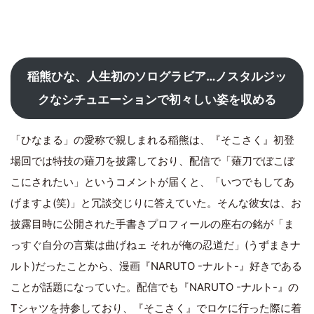
稲熊ひな、人生初のソログラビア…ノスタルジッ
クなシチュエーションで初々しい姿を収める
「ひなまる」の愛称で親しまれる稲熊は、『そこさく』初登
場回では特技の薙刀を披露しており、配信で「薙刀でぼこぼ
こにされたい」というコメントが届くと、「いつでもしてあ
げますよ(笑)」と冗談交じりに答えていた。そんな彼女は、お
披露目時に公開された手書きプロフィールの座右の銘が「ま
っすぐ自分の言葉は曲げねェ それが俺の忍道だ」(うずまきナ
ルト)だったことから、漫画『NARUTO -ナルト-』好きである
ことが話題になっていた。配信でも『NARUTO -ナルト-』の
Tシャツを持参しており、『そこさく』でロケに行った際に着