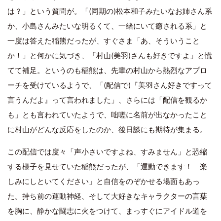
は？」という質問が。「(同期の)松本和子みたいなお姉さん系
か、小島さんみたいな明るくて、一緒にいて癒される系」と
一度は答えた稲熊だったが、すぐさま「あ、そういうこと
か！」と何かに気づき、「村山(美羽)さんも好きですよ」と慌
てて補足。というのも稲熊は、先輩の村山から熱烈なアプロ
ーチを受けているようで、「(配信で)『美羽さん好きですって
言うんだよ』って言われました」、さらには「配信を観るか
も」とも言われていたようで、咄嗟に名前が出なかったこと
に村山がどんな反応をしたのか、後日談にも期待が集まる。
この配信では度々「声小さいですよね、すみません」と恐縮
する様子を見せていた稲熊だったが、「運動できます！ 楽
しみにしといてください」と自信をのぞかせる場面もあっ
た。持ち前の運動神経、そして大好きなキャラクターの言葉
を胸に、静かな闘志に火をつけて、まっすぐにアイドル道を