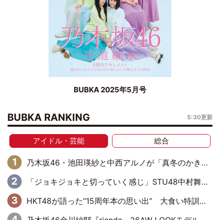
BUBKA 2025年5月号
BUBKA RANKING
5:30更新
アイドル・芸能
総合
乃木坂46・池田瑛紗と中西アルノが「真冬のかき氷」騒動で火花散らす！ 因縁の裏にあるのは、逆境をともに“凌”ぐ似た者同士の絆
「ジョキジョキと切っていく感じ」STU48中村舞、新しい挑戦は自らの手で
HKT48が語った“15周年本の思い出” 大食い特訓・守護霊企画・制服グラビア…盛りだくさんの裏話
乃木坂46金川紗耶『rienda』26AW LOOKモデルに就任