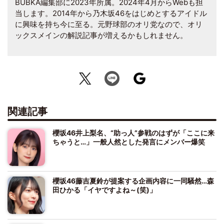
BUBKA編集部に2023年所属。2024年4月からWebも担
当します。2014年から乃木坂46をはじめとするアイドル
に興味を持ち今に至る。元野球部のオリ党なので、オリ
ックスメインの解説記事が増えるかもしれません。
関連記事
櫻坂46井上梨名、“助っ人”参戦のはずが「ここに来
ちゃうと…」一般人然とした発言にメンバー爆笑
櫻坂46藤吉夏鈴が提案する企画内容に一同騒然…森
田ひかる「イヤですよね～(笑)」