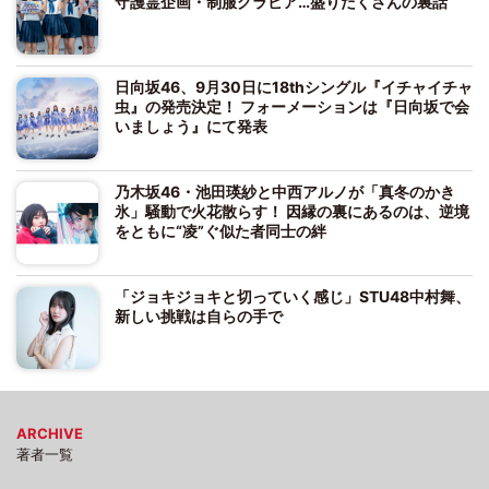
守護霊企画・制服グラビア…盛りだくさんの裏話
日向坂46、9月30日に18thシングル『イチャイチャ
虫』の発売決定！ フォーメーションは『日向坂で会
いましょう』にて発表
乃木坂46・池田瑛紗と中西アルノが「真冬のかき
氷」騒動で火花散らす！ 因縁の裏にあるのは、逆境
をともに“凌”ぐ似た者同士の絆
「ジョキジョキと切っていく感じ」STU48中村舞、
新しい挑戦は自らの手で
ARCHIVE
著者一覧