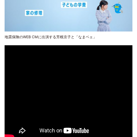
地震保険のWEB CMに出演する芳根京子と「なまベェ」