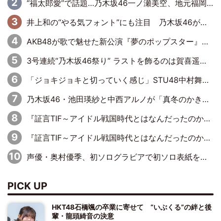
“福太郎愛”で話題…乃木坂46一ノ瀬美空、地元福岡『めんべい25周年トップサポーター』に就任
井上和の“やる気フォント”にも注目 乃木坂46が挑んだ書道パフォーマンスの舞台裏
AKB48が歌で魅せた新公演『夢のポップスター』 初日から全身全霊のステージ
3号連続“乃木坂46祭り” ラストを飾るのは賀喜遥香…5年ぶりの登場に「5年分大人になった私を見ていただけたら」
「ジョキジョキと切っていく感じ」STU48中村舞、新しい挑戦は自らの手で
乃木坂46・池田瑛紗と中西アルノが「真冬のかき氷」騒動で火花散らす！ 因縁の裏にあるのは、逆境をともに“凌”ぐ似た者同士の絆
『証言TIF～アイドル戦国時代とはなんだったのか～』第11回：私立恵比寿中学・真山りか×安本彩花「TIFで10年ぶりのキョンシーメイクをしたら、場を完全に引かせてしまって。時代が変わったんだなって」
『証言TIF～アイドル戦国時代とはなんだったのか～』第6回：でんぱ組.inc・古川未鈴×相沢梨紗「『ハロプロやりたかったな』って言ったら、夢眠ねむさんに『てめえはでんぱ組．incなんだよ！』って肩パンされて(笑)」
声優・奥村優季、初ソログラビアで初ソロ表紙を飾る！ 初めて見せる表情や、声優を志したきっかけなどを語った必読のインタビューを掲載
PICK UP
HKT48石橋颯の卒業に寄せて “いぶくる”の絆と後
輩・龍頭綺音の決意