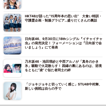
HKT48が語った“15周年本の思い出” 大食い特訓・
守護霊企画・制服グラビア…盛りだくさんの裏話
日向坂46、9月30日に18thシングル『イチャイチャ
虫』の発売決定！ フォーメーションは『日向坂で会
いましょう』にて発表
乃木坂46・池田瑛紗と中西アルノが「真冬のかき
氷」騒動で火花散らす！ 因縁の裏にあるのは、逆境
をともに“凌”ぐ似た者同士の絆
「ジョキジョキと切っていく感じ」STU48中村舞、
新しい挑戦は自らの手で