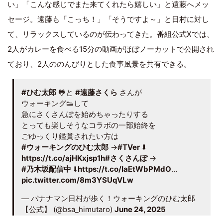
い」「こんな感じでまた来てくれたら嬉しい」と遠藤へメッ
セージ。遠藤も「こっち！」「そうですよ～」と日村に対し
て、リラックスしているのが伝わってきた。番組公式Xでは、
2人がカレーを食べる15分の動画がほぼノーカットで公開され
ており、2人ののんびりとした食事風景を共有できる。
#ひむ太郎
🐸と
#遠藤さくら
さんが
ウォーキング👟して
急にさくさんぽを始めちゃったりする
とっても楽しそうなコラボの一部始終を
ごゆっくり鑑賞されたい方は
#ウォーキングのひむ太郎
→
#TVer
⬇️
https://t.co/ajHKxjsp1h
#さくさんぽ
→
#乃木坂配信中
⬇️
https://t.co/IaEtWbPMdO
…
pic.twitter.com/8m3YSUqVLw
— バナナマン日村が歩く！ウォーキングのひむ太郎
【公式】 (@bsa_himutaro)
June 24, 2025