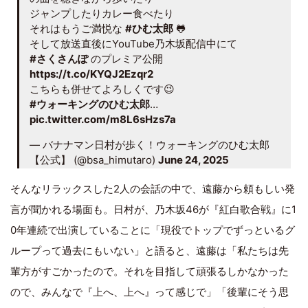
ジャンプしたりカレー食べたり
それはもうご満悦な
#ひむ太郎
🐸
そして放送直後にYouTube乃木坂配信中にて
#さくさんぽ
のプレミア公開
https://t.co/KYQJ2Ezqr2
こちらも併せてよろしくです😉
#ウォーキングのひむ太郎
…
pic.twitter.com/m8L6sHzs7a
— バナナマン日村が歩く！ウォーキングのひむ太郎
【公式】 (@bsa_himutaro)
June 24, 2025
そんなリラックスした2人の会話の中で、遠藤から頼もしい発
言が聞かれる場面も。日村が、乃木坂46が『紅白歌合戦』に1
0年連続で出演していることに「現役でトップでずっといるグ
ループって過去にもいない」と語ると、遠藤は「私たちは先
輩方がすごかったので。それを目指して頑張るしかなかった
ので、みんなで『上へ、上へ』って感じで」「後輩にそう思