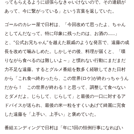
ってもらえるように頑張らなきゃいけないので。その連鎖が
あって、今に繋がっている」という言葉を返していた。
ゴールのカレー屋で日村は、「今回改めて思ったよ、ちゃん
としてんだなって。特に印象に残ったのは、お酒の……」
と、“公式お兄ちゃん”を越えた親戚のような発言で、遠藤の成
長を改めて噛みしめた。しかしその後、料理が届くと、「喋
りながら食べるのは難しいよ～」と慣れない行動にまだまだ
力不足な遠藤。するとグルメ番組を数多く経験してきた日村
から「これ食べ終わったら、この世界(ロケ)が終わっちゃうん
だから！ この世界が終わる！と思って、調整して食べない
とダメだよ。じらして、じらして」と最後の一口に対するア
ドバイスが送られ、最後の米一粒をすくいあげて綺麗に完食
した遠藤を「上手い、上手い」と褒めていた。
番組エンディングで日村は「年に1回の恒例行事になればい