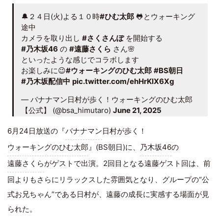
🔔２４日(火)よる１０時
#ひむ太郎
🐸とウォーキング
途中
カメラを取り出し
#さくさんぽ
を開始する
#乃木坂46
の
#遠藤さくら
さん🌸
といったような感じでコラボします
お楽しみに😉
#ウォーキングのひむ太郎
#BS朝日
#乃木坂配信中
pic.twitter.com/ehHrKlX6Xg
— バナナマン日村が歩く！ウォーキングのひむ太郎
【公式】 (@bsa_himutaro)
June 21, 2025
6月24日放送の『
バナナマン
日村が歩く！
ウォーキングのひむ太郎
』(BS朝日)に、
乃木坂46
の
遠藤さくら
がゲストで出演。2回目となる遠藤ゲスト回は、前
回よりもさらにリラックスした雰囲気となり、グループの“公
式お兄ちゃん”である日村が、遠藤の成長に実感する場面が見
られた。