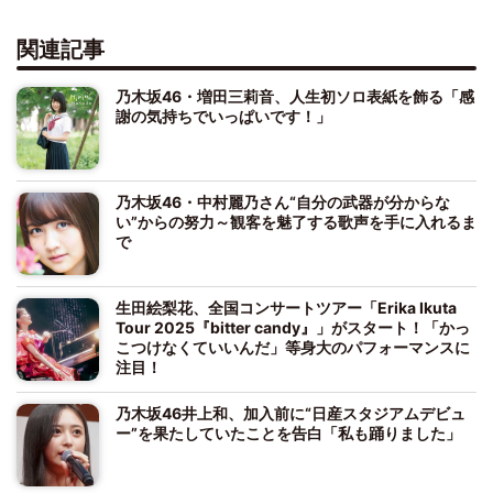
関連記事
乃木坂46・増田三莉音、人生初ソロ表紙を飾る「感
謝の気持ちでいっぱいです！」
乃木坂46・中村麗乃さん“自分の武器が分からな
い”からの努力～観客を魅了する歌声を手に入れるま
で
生田絵梨花、全国コンサートツアー「Erika Ikuta
Tour 2025『bitter candy』」がスタート！「かっ
こつけなくていいんだ」等身大のパフォーマンスに
注目！
乃木坂46井上和、加入前に“日産スタジアムデビュ
ー”を果たしていたことを告白「私も踊りました」