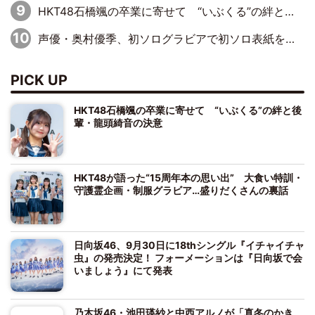
HKT48石橋颯の卒業に寄せて “いぶくる”の絆と後輩・龍頭綺音の決意
声優・奥村優季、初ソログラビアで初ソロ表紙を飾る！ 初めて見せる表情や、声優を志したきっかけなどを語った必読のインタビューを掲載
PICK UP
HKT48石橋颯の卒業に寄せて “いぶくる”の絆と後
輩・龍頭綺音の決意
HKT48が語った“15周年本の思い出” 大食い特訓・
守護霊企画・制服グラビア…盛りだくさんの裏話
日向坂46、9月30日に18thシングル『イチャイチャ
虫』の発売決定！ フォーメーションは『日向坂で会
いましょう』にて発表
乃木坂46・池田瑛紗と中西アルノが「真冬のかき