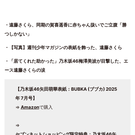
・遠藤さくら、同期の賀喜遥香に赤ちゃん扱いでご立腹「勝
つしかない」
・【写真】週刊少年マガジンの表紙を飾った、遠藤さくら
・「居てくれた助かった」乃木坂46梅澤美波が目撃した、エ
ース遠藤さくらの涙
【乃木坂46矢田萌華表紙：BUBKA (ブブカ) 2025
年 7月号】
⇒
Amazon
で購入
⇒
セブンネットショッピング限定特典：乃木坂46矢