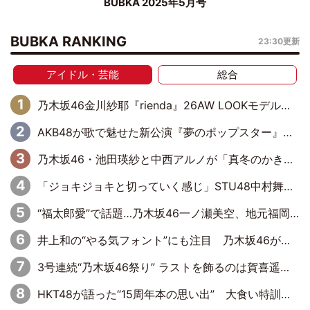
BUBKA 2025年5月号
BUBKA RANKING
23:30更新
アイドル・芸能
総合
乃木坂46金川紗耶『rienda』26AW LOOKモデルに就任
AKB48が歌で魅せた新公演『夢のポップスター』 初日から全身全霊のステージ
乃木坂46・池田瑛紗と中西アルノが「真冬のかき氷」騒動で火花散らす！ 因縁の裏にあるのは、逆境をともに“凌”ぐ似た者同士の絆
「ジョキジョキと切っていく感じ」STU48中村舞、新しい挑戦は自らの手で
“福太郎愛”で話題…乃木坂46一ノ瀬美空、地元福岡『めんべい25周年トップサポーター』に就任
井上和の“やる気フォント”にも注目 乃木坂46が挑んだ書道パフォーマンスの舞台裏
3号連続“乃木坂46祭り” ラストを飾るのは賀喜遥香…5年ぶりの登場に「5年分大人になった私を見ていただけたら」
HKT48が語った“15周年本の思い出” 大食い特訓・守護霊企画・制服グラビア…盛りだくさんの裏話