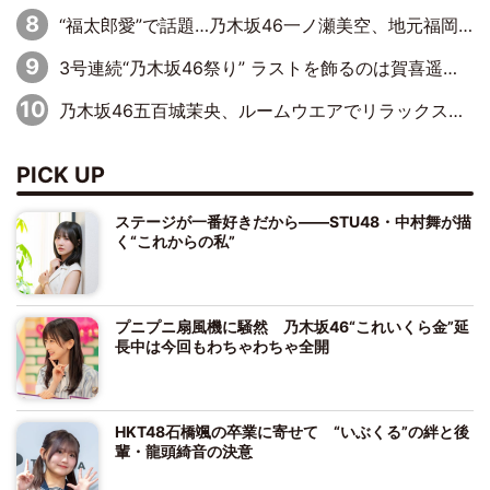
“福太郎愛”で話題…乃木坂46一ノ瀬美空、地元福岡『めんべい25周年トップサポーター』に就任
3号連続“乃木坂46祭り” ラストを飾るのは賀喜遥香…5年ぶりの登場に「5年分大人になった私を見ていただけたら」
乃木坂46五百城茉央、ルームウエアでリラックス「今回のグラビアを見て成長を感じていただけるとうれしい」
PICK UP
ステージが一番好きだから――STU48・中村舞が描
く“これからの私”
プニプニ扇風機に騒然 乃木坂46“これいくら金”延
長中は今回もわちゃわちゃ全開
HKT48石橋颯の卒業に寄せて “いぶくる”の絆と後
輩・龍頭綺音の決意