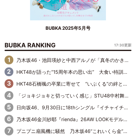
BUBKA 2025年5月号
BUBKA RANKING
17:30更新
乃木坂46・池田瑛紗と中西アルノが「真冬のかき氷」騒動で火花散らす！ 因縁の裏にあるのは、逆境をともに“凌”ぐ似た者同士の絆
HKT48が語った“15周年本の思い出” 大食い特訓・守護霊企画・制服グラビア…盛りだくさんの裏話
HKT48石橋颯の卒業に寄せて “いぶくる”の絆と後輩・龍頭綺音の決意
「ジョキジョキと切っていく感じ」STU48中村舞、新しい挑戦は自らの手で
日向坂46、9月30日に18thシングル『イチャイチャ虫』の発売決定！ フォーメーションは『日向坂で会いましょう』にて発表
乃木坂46金川紗耶『rienda』26AW LOOKモデルに就任
プニプニ扇風機に騒然 乃木坂46“これいくら金”延長中は今回もわちゃわちゃ全開