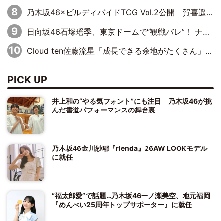
乃木坂46×ビルディバイドTCG Vol.2公開 賀喜遥香＆田村真佑が『京まふ』ステージに登壇
日向坂46石塚瑶季、東京ドームで“観戦バレ”！ ナイツ・塙も認めた「巨人に詳しすぎるアイドル」は元VENUSスクール生で杉内コーチ推し⁉
Cloud ten佐藤流星「成長できる余地がたくさん」、本田高優「何度見ても飽きない公演に」
PICK UP
井上和の“やる気フォント”にも注目 乃木坂46が挑
んだ書道パフォーマンスの舞台裏
乃木坂46金川紗耶『rienda』26AW LOOKモデル
に就任
“福太郎愛”で話題…乃木坂46一ノ瀬美空、地元福岡
『めんべい25周年トップサポーター』に就任