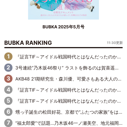
BUBKA 2025年5月号
BUBKA RANKING
11:30更新
『証言TIF～アイドル戦国時代とはなんだったのか～』第6回：でんぱ組.inc・古川未鈴×相沢梨紗「『ハロプロやりたかったな』って言ったら、夢眠ねむさんに『てめえはでんぱ組．incなんだよ！』って肩パンされて(笑)」
3号連続“乃木坂46祭り” ラストを飾るのは賀喜遥香…5年ぶりの登場に「5年分大人になった私を見ていただけたら」
AKB48 21期研究生・森川優、可愛さもある大人の女性に
『証言TIF～アイドル戦国時代とはなんだったのか～』第11回：私立恵比寿中学・真山りか×安本彩花「TIFで10年ぶりのキョンシーメイクをしたら、場を完全に引かせてしまって。時代が変わったんだなって」
『証言TIF～アイドル戦国時代とはなんだったのか～』第10回：さくら学院・武藤彩未×飯田らうら「正直、中3で辞めるというのを信じてなくて。そう言われてはいたけど、嘘でしょって」
甥っ子誕生の松田好花、京都で“ふたつの家族”をはしご！ “母”黒谷友香に見送られ、“父”松岡昌宏とはハシゴ酒
“福太郎愛”で話題…乃木坂46一ノ瀬美空、地元福岡『めんべい25周年トップサポーター』に就任