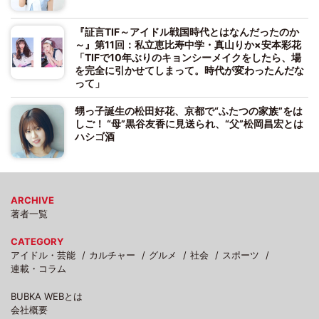
『証言TIF～アイドル戦国時代とはなんだったのか
～』第11回：私立恵比寿中学・真山りか×安本彩花
「TIFで10年ぶりのキョンシーメイクをしたら、場
を完全に引かせてしまって。時代が変わったんだな
って」
甥っ子誕生の松田好花、京都で“ふたつの家族”をは
しご！ “母”黒谷友香に見送られ、“父”松岡昌宏とは
ハシゴ酒
ARCHIVE
著者一覧
CATEGORY
アイドル・芸能
カルチャー
グルメ
社会
スポーツ
連載・コラム
BUBKA WEBとは
会社概要