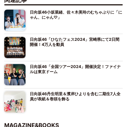
日向坂46小坂菜緒、佐々木美玲のむちゃぶりに「に
ゃん、にゃん♡」
日向坂46「ひなたフェス2024」宮崎県にて2日間
開催！4万人を動員
日向坂46「全国ツアー2024」開催決定！ファイナ
ルは東京ドーム
日向坂46丹生明里＆濱岸ひよりを含む二期生7人全
員が表紙＆巻頭を飾る
MAGAZINE&BOOKS