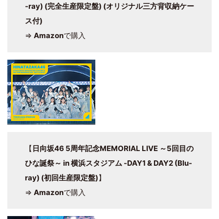
-ray) (完全生産限定盤) (オリジナル三方背収納ケー
ス付)
⇒
Amazon
で購入
【
日向坂46 5周年記念MEMORIAL LIVE ～5回目の
ひな誕祭～ in 横浜スタジアム -DAY1 & DAY2 (Blu-
ray) (初回生産限定盤)
】
⇒
Amazon
で購入