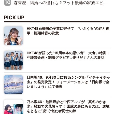
森香澄、結婚への憧れも？フット後藤の家族エピソードにほっこり
PICK UP
HKT48石橋颯の卒業に寄せて “いぶくる”の絆と後
輩・龍頭綺音の決意
HKT48が語った“15周年本の思い出” 大食い特訓・
守護霊企画・制服グラビア…盛りだくさんの裏話
日向坂46、9月30日に18thシングル『イチャイチャ
虫』の発売決定！ フォーメーションは『日向坂で会
いましょう』にて発表
乃木坂46・池田瑛紗と中西アルノが「真冬のかき
氷」騒動で火花散らす！ 因縁の裏にあるのは、逆境
をともに“凌”ぐ似た者同士の絆