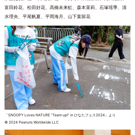
富田鈴花、松田好花、髙橋未来虹、森本茉莉、石塚瑶季、清
水理央、平尾帆夏、平岡海月、山下葉留花
「SNOOPY Loves NATURE “Team up!” in ひなたフェス2024」より
© 2024 Peanuts Worldwide LLC