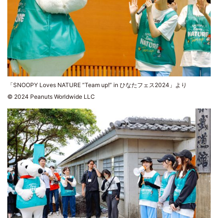
「SNOOPY Loves NATURE “Team up!” in ひなたフェス2024」より
© 2024 Peanuts Worldwide LLC