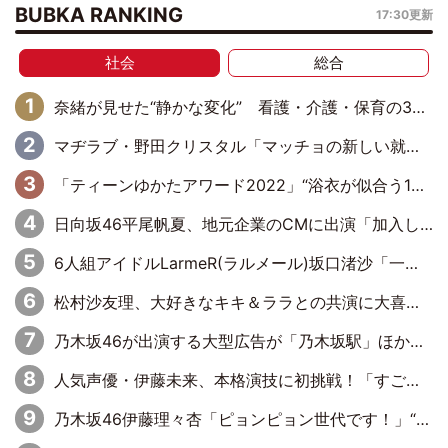
BUBKA RANKING
17:30更新
社会
総合
奈緒が見せた“静かな変化” 看護・介護・保育の3役で描く心の揺れ
マヂラブ・野田クリスタル「マッチョの新しい就職先が吉本に」ジム立ち上げのきっかけも語る
「ティーンゆかたアワード2022」“浴衣が似合う10代”に野口智哉さん
日向坂46平尾帆夏、地元企業のCMに出演「加入した時からずっと、地元に恩返しができたらいいなという気持ちで活動してきた」
6人組アイドルLarmeR(ラルメール)坂口渚沙「一緒のステージに立って共演することがあるのかなと思うとワクワク」
松村沙友理、大好きなキキ＆ララとの共演に大喜び「とても幸せ」
乃木坂46が出演する大型広告が「乃木坂駅」ほかにて掲出
人気声優・伊藤未来、本格演技に初挑戦！「すごく緊張しました」縦型ショートドラマで“ワイドFM”の魅力を伝える
乃木坂46伊藤理々杏「ピョンピョン世代です！」“うさぎ”ポーズでアピール