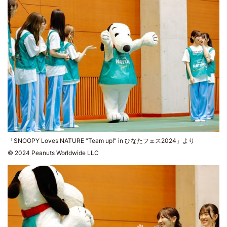
「SNOOPY Loves NATURE “Team up!” in ひなたフェス2024」より
© 2024 Peanuts Worldwide LLC