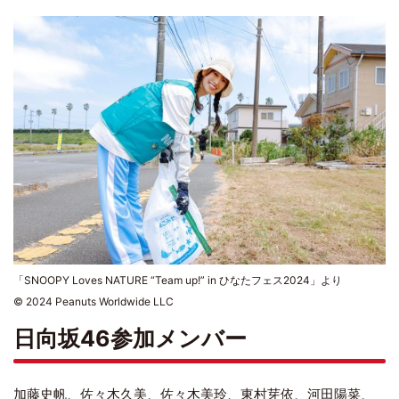
「SNOOPY Loves NATURE “Team up!” in ひなたフェス2024」より
© 2024 Peanuts Worldwide LLC
日向坂46参加メンバー
加藤史帆、佐々木久美、佐々木美玲、東村芽依、河田陽菜、