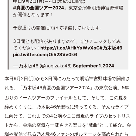
明日9月2日(月)～4日(水)の3日間は「
#真夏の全国ツアー2024
」東京公演＠明治神宮野球場
が開催となります！
予定通りの開催に向けて準備しております。
3日間とも配信がありますので、ぜひチェックしてみ
てください！
https://t.co/AHkYxWvXoC
#乃木坂46
pic.twitter.com/Oi52SVv0k6
— 乃木坂46 (@nogizaka46)
September 1, 2024
本日9月2日(月)から3日間にわたって明治神宮野球場で開催さ
れる、「
乃木坂46
真夏の全国ツアー2024
」の東京公演。5年
ぶりのドームツアーのファイナルとして、そして、この夏を
締めくくりに、乃木坂46が聖地に帰ってくる。そんなライブ
に向けて、これまでの4公演やここ最近のライブのセットリス
トから、会場の空気を一変させる楽曲を“魔曲”として紹介。会
場や配信で観る乃木坂46ファンのボルテージを高められたら