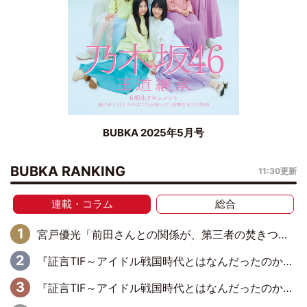
BUBKA 2025年5月号
BUBKA RANKING
11:30更新
連載・コラム
総合
宮戸優光「前田さんとの関係が、第三者の焚きつけのようなかたちで壊されてしまったのは、悲しいことですよ」【UWF】
『証言TIF～アイドル戦国時代とはなんだったのか～』第11回：私立恵比寿中学・真山りか×安本彩花「TIFで10年ぶりのキョンシーメイクをしたら、場を完全に引かせてしまって。時代が変わったんだなって」
『証言TIF～アイドル戦国時代とはなんだったのか～』第10回：さくら学院・武藤彩未×飯田らうら「正直、中3で辞めるというのを信じてなくて。そう言われてはいたけど、嘘でしょって」