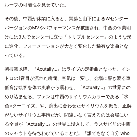
ループの可能性を見せていた。
その後、中西が休業に入ると、齋藤と山下によるWセンター
バージョンのMVやパフォーマンスが披露され、中西の休業明
けには3人でセンターに立つ「トリプルセンター」のような形
に進化。フォーメーションが大きく変化した稀有な楽曲とな
っている。
初披露以降、『Acutally…』はライブの定番曲となった。イン
トロの1音目が流れた瞬間、空気は一変し、会場に響き渡る重
低音は観客を体の奥底から震わせ、『Actually…』の世界にの
めり込ませる。ファンは中西のサイリウムカラーである「水
色×ターコイズ」や、演出に合わせたサイリウムを振る。正解
がないサイリウム事情だが、間違いなく言えるのは会場にい
る全員が『Actually…』の世界に没入して、ラスサビ前の中西
のシャウトを待ちわびていることだ。「誰でもなく自分 who