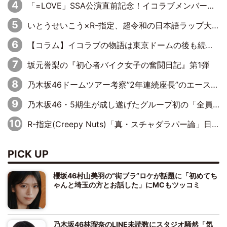
「=LOVE」SSA公演直前記念！イコラブメンバー全員が語る1万字ドキュメント一部公開
いとうせいこう×R-指定、超令和の日本語ラップ大革命
【コラム】イコラブの物語は東京ドームの後も続くのか
坂元誉梨の『初心者バイク女子の奮闘日記』第1弾
乃木坂46ドームツアー考察”2年連続座長”のエース・井上和の涙から感じた「乃木坂46らしさ」とは？
乃木坂46・5期生が成し遂げたグループ初の「全員センター」という快挙！「最終兵器」岡本姫奈が受け取った最後のバトン
R-指定(Creepy Nuts)「真・スチャダラパー論」日本語ラップ創成期に与えたショッキング・ダイナマイト
PICK UP
櫻坂46村山美羽の“街ブラ”ロケが話題に「初めてち
ゃんと埼玉の方とお話した」にMCもツッコミ
乃木坂46林瑠奈のLINE未読数にスタジオ騒然「気