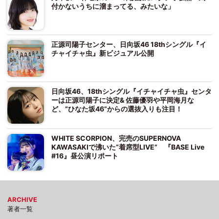
付かないうちに溜まってる、みたいな」
正源司陽子センター、日向坂46 18thシングル『イ
チャイチャ虫』新ビジュアル公開
日向坂46、18thシングル『イチャイチャ虫』センタ
ーは正源司陽子に決定& 佐藤優羽や平岡海月な
ど、“ひなた坂46”からの選抜入りも注目！
WHITE SCORPION、完売のSUPERNOVA
KAWASAKIで沸いた“着席型LIVE” 『BASE Live
#16』昼公演リポート
ARCHIVE
著者一覧