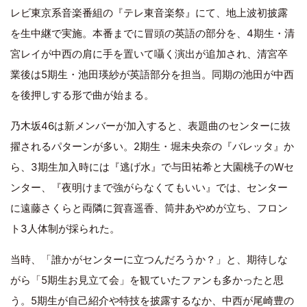
レビ東京系音楽番組の『テレ東音楽祭』にて、地上波初披露
を生中継で実施。本番までに冒頭の英語の部分を、4期生・清
宮レイが中西の肩に手を置いて囁く演出が追加され、清宮卒
業後は5期生・池田瑛紗が英語部分を担当。同期の池田が中西
を後押しする形で曲が始まる。
乃木坂46は新メンバーが加入すると、表題曲のセンターに抜
擢されるパターンが多い。2期生・堀未央奈の『バレッタ』か
ら、3期生加入時には『逃げ水』で与田祐希と大園桃子のWセ
ンター、『夜明けまで強がらなくてもいい』では、センター
に遠藤さくらと両隣に賀喜遥香、筒井あやめが立ち、フロン
ト3人体制が採られた。
当時、「誰かがセンターに立つんだろうか？」と、期待しな
がら「5期生お見立て会」を観ていたファンも多かったと思
う。5期生が自己紹介や特技を披露するなか、中西が尾崎豊の