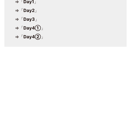
⇒「
Day1
」
⇒「
Day2
」
⇒「
Day3
」
⇒「
Day4①
」
⇒「
Day4②
」