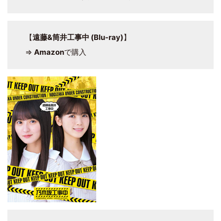
【
遠藤&筒井工事中 (Blu-ray)
】
⇒
Amazon
で購入