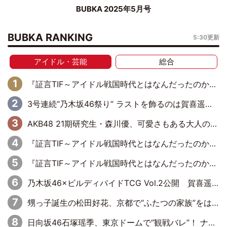
BUBKA 2025年5月号
BUBKA RANKING
5:30更新
アイドル・芸能
総合
『証言TIF～アイドル戦国時代とはなんだったのか～』第6回：でんぱ組.inc・古川未鈴×相沢梨紗「『ハロプロやりたかったな』って言ったら、夢眠ねむさんに『てめえはでんぱ組．incなんだよ！』って肩パンされて(笑)」
3号連続“乃木坂46祭り” ラストを飾るのは賀喜遥香…5年ぶりの登場に「5年分大人になった私を見ていただけたら」
AKB48 21期研究生・森川優、可愛さもある大人の女性に
『証言TIF～アイドル戦国時代とはなんだったのか～』第11回：私立恵比寿中学・真山りか×安本彩花「TIFで10年ぶりのキョンシーメイクをしたら、場を完全に引かせてしまって。時代が変わったんだなって」
『証言TIF～アイドル戦国時代とはなんだったのか～』第10回：さくら学院・武藤彩未×飯田らうら「正直、中3で辞めるというのを信じてなくて。そう言われてはいたけど、嘘でしょって」
乃木坂46×ビルディバイドTCG Vol.2公開 賀喜遥香＆田村真佑が『京まふ』ステージに登壇
甥っ子誕生の松田好花、京都で“ふたつの家族”をはしご！ “母”黒谷友香に見送られ、“父”松岡昌宏とはハシゴ酒
日向坂46石塚瑶季、東京ドームで“観戦バレ”！ ナイツ・塙も認めた「巨人に詳しすぎるアイドル」は元VENUSスクール生で杉内コーチ推し⁉