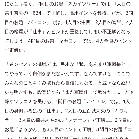
にたどり着く。2問目のお題「スカイツリー」では、1人目の
冨里奈央の「634」で正解し、高ポイントを獲得。だが、3問
目のお題「パソコン」では、1人目の中西、2人目の冨里、4人
目の松尾が「仕事」とヒントが重複してしまい不正解となっ
てしまう。4問目のお題「マカロン」では、4人全員のヒント
で正解に。
「首ンセス」の挑戦では、弓木が「私、あんまり軍団長とし
てやっていく自信がまだないんです。なんですけど、ここで
みんなのことをくみ取れたら自信にもなる」と並々ならぬ思
いを明かすも、設楽統から「まだ軍団作って数分だし…」と冷
静なツッコミを受ける。1問目のお題「アイドル」では、1人
目の奥田いろはの「仕事」、2人目の五百城茉央の「キラキ
ラ」、3人目の筒井あやめの「ステージ」で正解に。2問目の
お題「ようかん」も3人目のヒントで正解、3問目のお題「コ
ント」は不正解、4問目のお題「一目惚れ」も不正解となる。