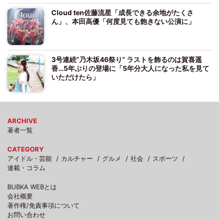
Cloud ten佐藤流星「成長できる余地がたくさ
ん」、本田高優「何度見ても飽きない公演に」
3号連続“乃木坂46祭り” ラストを飾るのは賀喜遥
香…5年ぶりの登場に「5年分大人になった私を見て
いただけたら」
ARCHIVE
著者一覧
CATEGORY
アイドル・芸能
カルチャー
グルメ
社会
スポーツ
連載・コラム
BUBKA WEBとは
会社概要
著作権/免責事項について
お問い合わせ