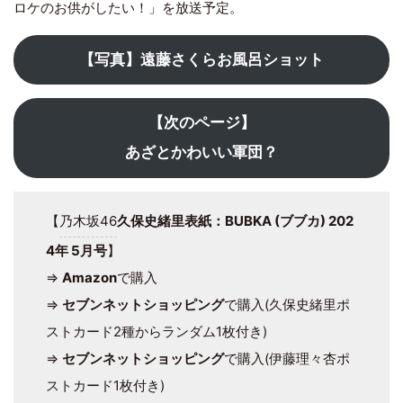
ロケのお供がしたい！」を放送予定。
【写真】遠藤さくらお風呂ショット
【次のページ】
あざとかわいい軍団？
【
乃木坂46
久保史緒里表紙：BUBKA (ブブカ) 202
4年 5月号
】
⇒
Amazon
で購入
⇒
セブンネットショッピング
で購入(久保史緒里ポ
ストカード2種からランダム1枚付き)
⇒
セブンネットショッピング
で購入(伊藤理々杏ポ
ストカード1枚付き)