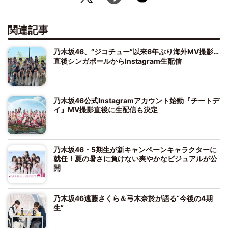
関連記事
乃木坂46、“ジコチュー”以来6年ぶり海外MV撮影…
直後シンガポールからInstagram生配信
乃木坂46公式Instagramアカウント始動『チートデ
イ』MV撮影直後に生配信も決定
乃木坂46・5期生が新キャンペーンキャラクターに
就任！夏の暑さに負けない爽やかなビジュアルが公
開
乃木坂46遠藤さくら＆弓木奈於が語る“今後の4期
生”