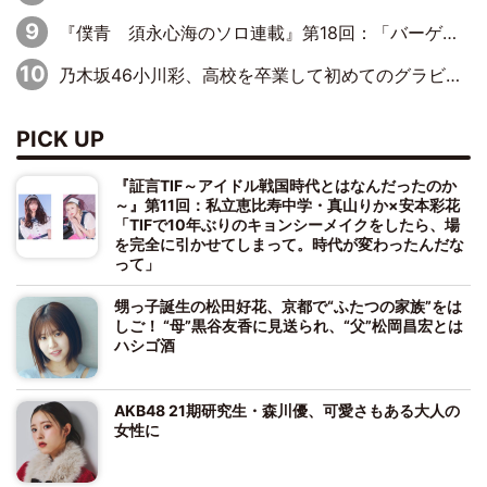
『僕青 須永心海のソロ連載』第18回：「バーゲンセールハンターみうな inしまむら」編
乃木坂46小川彩、高校を卒業して初めてのグラビア「大人になった感じがしました(笑)」
PICK UP
『証言TIF～アイドル戦国時代とはなんだったのか
～』第11回：私立恵比寿中学・真山りか×安本彩花
「TIFで10年ぶりのキョンシーメイクをしたら、場
を完全に引かせてしまって。時代が変わったんだな
って」
甥っ子誕生の松田好花、京都で“ふたつの家族”をは
しご！ “母”黒谷友香に見送られ、“父”松岡昌宏とは
ハシゴ酒
AKB48 21期研究生・森川優、可愛さもある大人の
女性に