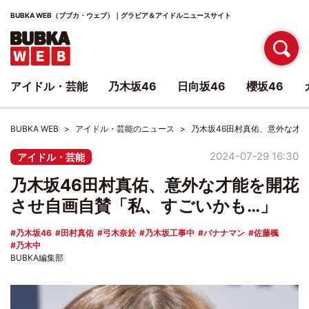
BUBKA WEB（ブブカ・ウェブ）｜グラビア＆アイドルニュースサイト
アイドル・芸能
乃木坂46
日向坂46
櫻坂46
BUBKA WEB
アイドル・芸能のニュース
乃木坂46田村真佑、意外な才
2024-07-29 16:30
アイドル・芸能
乃木坂46田村真佑、意外な才能を開花
させ自画自賛「私、すごいかも…」
乃木坂46
田村真佑
弓木奈於
乃木坂工事中
バナナマン
佐藤楓
乃木中
BUBKA編集部