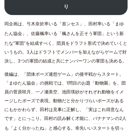
り
同企画は、
弓木奈於
率いる「首ンセス」、田村率いる「まゆ
たん協会」、
佐藤楓
率いる「楓さんを正そう軍団」という新
たな“軍団”を結成すべく、団員をドラフト形式で決めていくと
いうもの。3人はドラフトでメンバーを加えながらゲームで対
決し、3つの軍団の結成と共にナンバーワンの軍団も決める。
後編は、「団体ポーズ連想ゲーム」の後半戦からスタート。
「まゆたん協会」の挑戦では、1問目のお題「動物園」を、団
員の菅原咲月、一ノ瀬美空、池田瑛紗がそれぞれ動物をイメ
ージしたポーズで表現。動物だと分かりづらいポーズがある
にもかかわらず、田村は見事に正解し、「実はこれ得意なん
です」とにっこり。田村の読み解く才能に、
バナナマン
の2人
も「よく分かったね」と感心する。幸先いいスタートを切っ