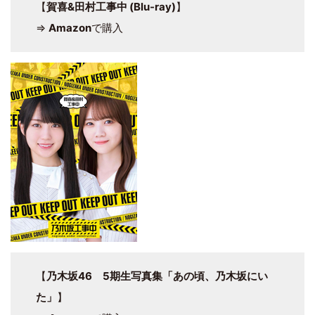
【
賀喜&田村工事中 (Blu-ray)
】
⇒
Amazon
で購入
【
乃木坂46 5期生写真集「あの頃、乃木坂にい
た」
】