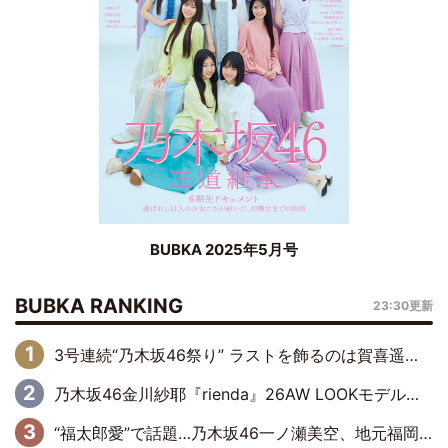
BUBKA 2025年5月号
BUBKA RANKING
23:30更新
3号連続“乃木坂46祭り” ラストを飾るのは賀喜遥香…5年ぶりの登場に「5年分大人になった私を見ていただけたら」
乃木坂46金川紗耶『rienda』26AW LOOKモデルに就任
“福太郎愛”で話題…乃木坂46一ノ瀬美空、地元福岡『めんべい25周年トップサポーター』に就任