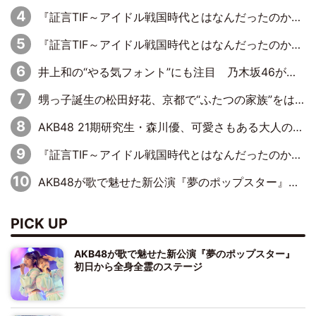
『証言TIF～アイドル戦国時代とはなんだったのか～』第6回：でんぱ組.inc・古川未鈴×相沢梨紗「『ハロプロやりたかったな』って言ったら、夢眠ねむさんに『てめえはでんぱ組．incなんだよ！』って肩パンされて(笑)」
『証言TIF～アイドル戦国時代とはなんだったのか～』第11回：私立恵比寿中学・真山りか×安本彩花「TIFで10年ぶりのキョンシーメイクをしたら、場を完全に引かせてしまって。時代が変わったんだなって」
井上和の“やる気フォント”にも注目 乃木坂46が挑んだ書道パフォーマンスの舞台裏
甥っ子誕生の松田好花、京都で“ふたつの家族”をはしご！ “母”黒谷友香に見送られ、“父”松岡昌宏とはハシゴ酒
AKB48 21期研究生・森川優、可愛さもある大人の女性に
『証言TIF～アイドル戦国時代とはなんだったのか～』第10回：さくら学院・武藤彩未×飯田らうら「正直、中3で辞めるというのを信じてなくて。そう言われてはいたけど、嘘でしょって」
AKB48が歌で魅せた新公演『夢のポップスター』 初日から全身全霊のステージ
PICK UP
AKB48が歌で魅せた新公演『夢のポップスター』
初日から全身全霊のステージ