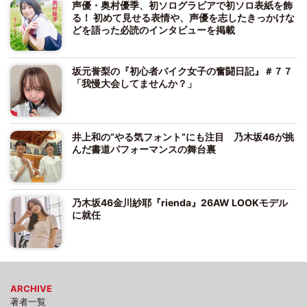
声優・奥村優季、初ソログラビアで初ソロ表紙を飾
る！ 初めて見せる表情や、声優を志したきっかけな
どを語った必読のインタビューを掲載
坂元誉梨の『初心者バイク女子の奮闘日記』＃７７
「我慢大会してませんか？」
井上和の“やる気フォント”にも注目 乃木坂46が挑
んだ書道パフォーマンスの舞台裏
乃木坂46金川紗耶『rienda』26AW LOOKモデル
に就任
ARCHIVE
著者一覧