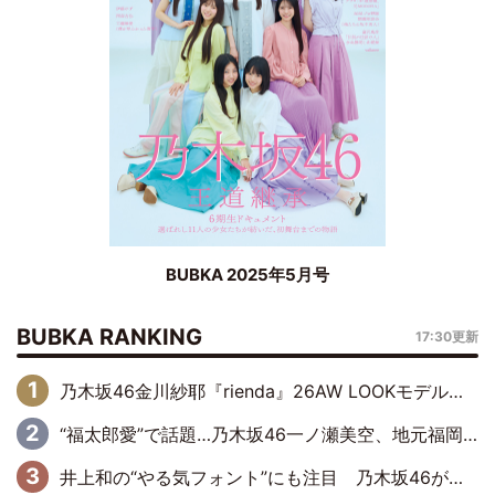
BUBKA 2025年5月号
BUBKA RANKING
17:30更新
乃木坂46金川紗耶『rienda』26AW LOOKモデルに就任
“福太郎愛”で話題…乃木坂46一ノ瀬美空、地元福岡『めんべい25周年トップサポーター』に就任
井上和の“やる気フォント”にも注目 乃木坂46が挑んだ書道パフォーマンスの舞台裏