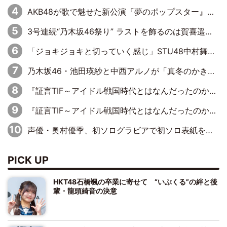
AKB48が歌で魅せた新公演『夢のポップスター』 初日から全身全霊のステージ
3号連続“乃木坂46祭り” ラストを飾るのは賀喜遥香…5年ぶりの登場に「5年分大人になった私を見ていただけたら」
「ジョキジョキと切っていく感じ」STU48中村舞、新しい挑戦は自らの手で
乃木坂46・池田瑛紗と中西アルノが「真冬のかき氷」騒動で火花散らす！ 因縁の裏にあるのは、逆境をともに“凌”ぐ似た者同士の絆
『証言TIF～アイドル戦国時代とはなんだったのか～』第11回：私立恵比寿中学・真山りか×安本彩花「TIFで10年ぶりのキョンシーメイクをしたら、場を完全に引かせてしまって。時代が変わったんだなって」
『証言TIF～アイドル戦国時代とはなんだったのか～』第6回：でんぱ組.inc・古川未鈴×相沢梨紗「『ハロプロやりたかったな』って言ったら、夢眠ねむさんに『てめえはでんぱ組．incなんだよ！』って肩パンされて(笑)」
声優・奥村優季、初ソログラビアで初ソロ表紙を飾る！ 初めて見せる表情や、声優を志したきっかけなどを語った必読のインタビューを掲載
PICK UP
HKT48石橋颯の卒業に寄せて “いぶくる”の絆と後
輩・龍頭綺音の決意