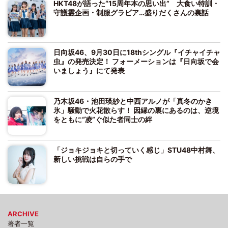
HKT48が語った“15周年本の思い出” 大食い特訓・
守護霊企画・制服グラビア…盛りだくさんの裏話
日向坂46、9月30日に18thシングル『イチャイチャ
虫』の発売決定！ フォーメーションは『日向坂で会
いましょう』にて発表
乃木坂46・池田瑛紗と中西アルノが「真冬のかき
氷」騒動で火花散らす！ 因縁の裏にあるのは、逆境
をともに“凌”ぐ似た者同士の絆
「ジョキジョキと切っていく感じ」STU48中村舞、
新しい挑戦は自らの手で
ARCHIVE
著者一覧