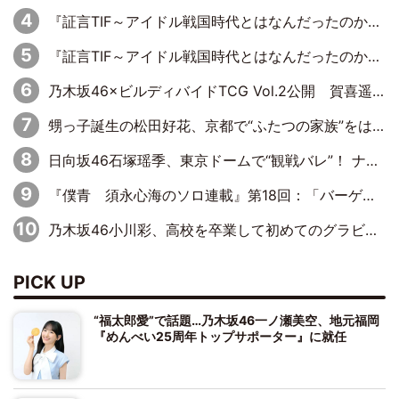
『証言TIF～アイドル戦国時代とはなんだったのか～』第11回：私立恵比寿中学・真山りか×安本彩花「TIFで10年ぶりのキョンシーメイクをしたら、場を完全に引かせてしまって。時代が変わったんだなって」
『証言TIF～アイドル戦国時代とはなんだったのか～』第10回：さくら学院・武藤彩未×飯田らうら「正直、中3で辞めるというのを信じてなくて。そう言われてはいたけど、嘘でしょって」
乃木坂46×ビルディバイドTCG Vol.2公開 賀喜遥香＆田村真佑が『京まふ』ステージに登壇
甥っ子誕生の松田好花、京都で“ふたつの家族”をはしご！ “母”黒谷友香に見送られ、“父”松岡昌宏とはハシゴ酒
日向坂46石塚瑶季、東京ドームで“観戦バレ”！ ナイツ・塙も認めた「巨人に詳しすぎるアイドル」は元VENUSスクール生で杉内コーチ推し⁉
『僕青 須永心海のソロ連載』第18回：「バーゲンセールハンターみうな inしまむら」編
乃木坂46小川彩、高校を卒業して初めてのグラビア「大人になった感じがしました(笑)」
PICK UP
“福太郎愛”で話題…乃木坂46一ノ瀬美空、地元福岡
『めんべい25周年トップサポーター』に就任