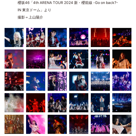
櫻坂46「4th ARENA TOUR 2024 新・櫻前線 -Go on back?-
IN 東京ドーム」より
撮影＝上山陽介