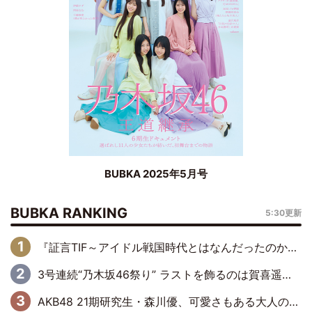
BUBKA 2025年5月号
BUBKA RANKING
5:30更新
『証言TIF～アイドル戦国時代とはなんだったのか～』第6回：でんぱ組.inc・古川未鈴×相沢梨紗「『ハロプロやりたかったな』って言ったら、夢眠ねむさんに『てめえはでんぱ組．incなんだよ！』って肩パンされて(笑)」
3号連続“乃木坂46祭り” ラストを飾るのは賀喜遥香…5年ぶりの登場に「5年分大人になった私を見ていただけたら」
AKB48 21期研究生・森川優、可愛さもある大人の女性に