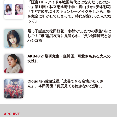
『証言TIF～アイドル戦国時代とはなんだったのか
～』第11回：私立恵比寿中学・真山りか×安本彩花
「TIFで10年ぶりのキョンシーメイクをしたら、場
を完全に引かせてしまって。時代が変わったんだな
って」
甥っ子誕生の松田好花、京都で“ふたつの家族”をは
しご！ “母”黒谷友香に見送られ、“父”松岡昌宏とは
ハシゴ酒
AKB48 21期研究生・森川優、可愛さもある大人の
女性に
Cloud ten佐藤流星「成長できる余地がたくさ
ん」、本田高優「何度見ても飽きない公演に」
ARCHIVE