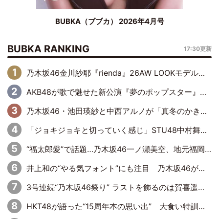
BUBKA（ブブカ） 2026年4月号
BUBKA RANKING
17:30更新
乃木坂46金川紗耶『rienda』26AW LOOKモデルに就任
AKB48が歌で魅せた新公演『夢のポップスター』 初日から全身全霊のステージ
乃木坂46・池田瑛紗と中西アルノが「真冬のかき氷」騒動で火花散らす！ 因縁の裏にあるのは、逆境をともに“凌”ぐ似た者同士の絆
「ジョキジョキと切っていく感じ」STU48中村舞、新しい挑戦は自らの手で
“福太郎愛”で話題…乃木坂46一ノ瀬美空、地元福岡『めんべい25周年トップサポーター』に就任
井上和の“やる気フォント”にも注目 乃木坂46が挑んだ書道パフォーマンスの舞台裏
3号連続“乃木坂46祭り” ラストを飾るのは賀喜遥香…5年ぶりの登場に「5年分大人になった私を見ていただけたら」
HKT48が語った“15周年本の思い出” 大食い特訓・守護霊企画・制服グラビア…盛りだくさんの裏話