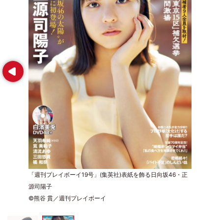
Prev
「週刊プレイボーイ19号」(集英社)表紙を飾る日向坂46・正
源司陽子
©熊谷 貫／週刊プレイボーイ