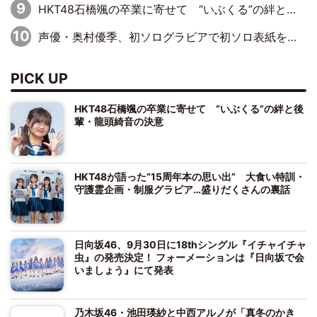
HKT48石橋颯の卒業に寄せて “いぶくる”の絆と後輩・龍頭綺音の決意
声優・奥村優季、初ソログラビアで初ソロ表紙を飾る！ 初めて見せる表情や、声優を志したきっかけなどを語った必読のインタビューを掲載
PICK UP
HKT48石橋颯の卒業に寄せて “いぶくる”の絆と後
輩・龍頭綺音の決意
HKT48が語った“15周年本の思い出” 大食い特訓・
守護霊企画・制服グラビア…盛りだくさんの裏話
日向坂46、9月30日に18thシングル『イチャイチャ
虫』の発売決定！ フォーメーションは『日向坂で会
いましょう』にて発表
乃木坂46・池田瑛紗と中西アルノが「真冬のかき