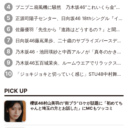
プニプニ扇風機に騒然 乃木坂46“これいくら金”延長中は今回もわちゃわちゃ全開
正源司陽子センター、日向坂46 18thシングル『イチャイチャ虫』新ビジュアル公開
佐藤優羽「先生から『進路はどうするの？』と聞かれて。『実は……』とXのトレンドで1位になっているスマホを見せました」【日向坂46『五期生LIVE』開催記念 五期生“変革”ドキュメンタリー③】
日向坂46藤嶌果歩、二十歳のサプライズバースデーに大喜び「頼られる先輩になれるように努力していきたい」
乃木坂46・池田瑛紗と中西アルノが「真冬のかき氷」騒動で火花散らす！ 因縁の裏にあるのは、逆境をともに“凌”ぐ似た者同士の絆
乃木坂46五百城茉央、ルームウエアでリラックス「今回のグラビアを見て成長を感じていただけるとうれしい」
「ジョキジョキと切っていく感じ」STU48中村舞、新しい挑戦は自らの手で
PICK UP
櫻坂46村山美羽の“街ブラ”ロケが話題に「初めてち
ゃんと埼玉の方とお話した」にMCもツッコミ