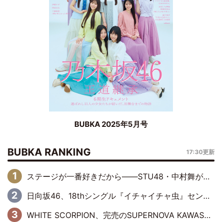
BUBKA 2025年5月号
BUBKA RANKING
17:30更新
ステージが一番好きだから――STU48・中村舞が描く“これからの私”
日向坂46、18thシングル『イチャイチャ虫』センターは正源司陽子に決定& 佐藤優羽や平岡海月など、“ひなた坂46”からの選抜入りも注目！
WHITE SCORPION、完売のSUPERNOVA KAWASAKIで沸いた“着席型LIVE” 『BASE Live #16』昼公演リポート