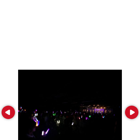
Prev
Next