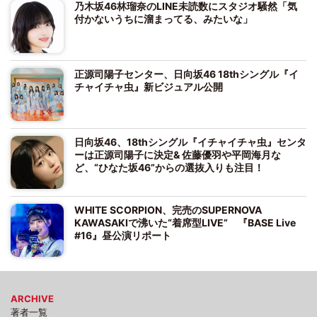
乃木坂46林瑠奈のLINE未読数にスタジオ騒然「気
付かないうちに溜まってる、みたいな」
正源司陽子センター、日向坂46 18thシングル『イ
チャイチャ虫』新ビジュアル公開
日向坂46、18thシングル『イチャイチャ虫』センタ
ーは正源司陽子に決定& 佐藤優羽や平岡海月な
ど、“ひなた坂46”からの選抜入りも注目！
WHITE SCORPION、完売のSUPERNOVA
KAWASAKIで沸いた“着席型LIVE” 『BASE Live
#16』昼公演リポート
ARCHIVE
著者一覧