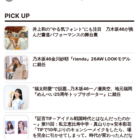
PICK UP
井上和の“やる気フォント”にも注目 乃木坂46が挑
んだ書道パフォーマンスの舞台裏
乃木坂46金川紗耶『rienda』26AW LOOKモデル
に就任
“福太郎愛”で話題…乃木坂46一ノ瀬美空、地元福岡
『めんべい25周年トップサポーター』に就任
『証言TIF～アイドル戦国時代とはなんだったのか
～』第11回：私立恵比寿中学・真山りか×安本彩花
「TIFで10年ぶりのキョンシーメイクをしたら、場
を完全に引かせてしまって。時代が変わったんだな