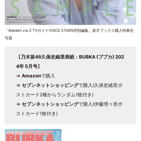
「Maiden vol.3 TVガイドVOICE STARS特別編集」楽天ブックス購入特典生
写真
【
乃木坂46久保史緒里表紙：BUBKA (ブブカ) 202
4年 5月号
】
⇒
Amazon
で購入
⇒
セブンネットショッピング
で購入(久保史緒里ポ
ストカード2種からランダム1枚付き)
⇒
セブンネットショッピング
で購入(伊藤理々杏ポ
ストカード1枚付き)