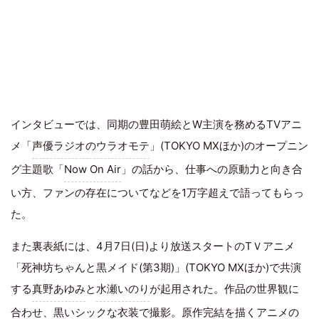
インタビューでは、同期の豊田萌絵とW主演を務めるTVアニ
メ「
声優ラジオのウラオモテ
」(TOKYO MXほか)のオープニン
グ主題歌「
Now On Air
」の話から、仕事への原動力と向き合
い方、ファンの存在についてなどを1万字超えで語ってもらっ
た。
また裏表紙には、4月7日(日)より放送スタートのTＶアニメ
「死神坊ちゃんと黒メイド(第3期)」(TOKYO MXほか)で共演
する
真野あゆみ
と
水瀬いのり
が起用された。作品の世界観に
合わせ、黒いシックな衣装で撮影。原作完結を描くアニメの