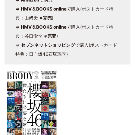
⇒
HMV＆BOOKS online
で購入(ポストカード特
典：山﨑天
※完売
)
⇒
HMV＆BOOKS online
で購入(ポストカード特
典：谷口愛季
※完売
)
⇒
セブンネットショッピング
で購入(ポストカード
特典：日向坂46石塚瑶季)