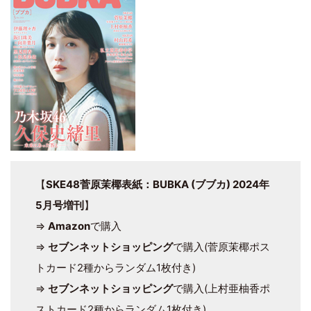
【
SKE48菅原茉椰表紙：BUBKA (ブブカ) 2024年
5月号増刊
】
⇒
Amazon
で購入
⇒
セブンネットショッピング
で購入(菅原茉椰ポス
トカード2種からランダム1枚付き)
⇒
セブンネットショッピング
で購入(上村亜柚香ポ
ストカード2種からランダム1枚付き)