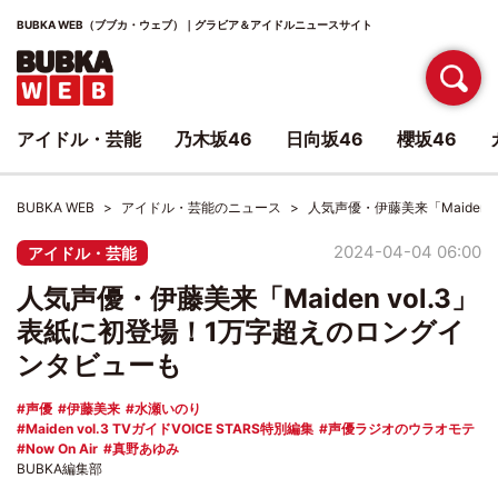
BUBKA WEB（ブブカ・ウェブ）｜グラビア＆アイドルニュースサイト
アイドル・芸能
乃木坂46
日向坂46
櫻坂46
BUBKA WEB
アイドル・芸能のニュース
人気声優・伊藤美来「Maiden
2024-04-04 06:00
アイドル・芸能
人気声優・伊藤美来「Maiden vol.3」
表紙に初登場！1万字超えのロングイ
ンタビューも
声優
伊藤美来
水瀬いのり
Maiden vol.3 TVガイドVOICE STARS特別編集
声優ラジオのウラオモテ
Now On Air
真野あゆみ
BUBKA編集部