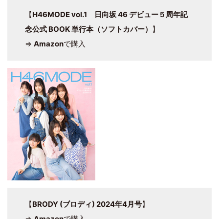
【
H46MODE vol.1 日向坂 46 デビュー５周年記
念公式 BOOK 単行本（ソフトカバー）
】
⇒
Amazon
で購入
【
BRODY (ブロディ) 2024年4月号
】
⇒
Amazon
で購入