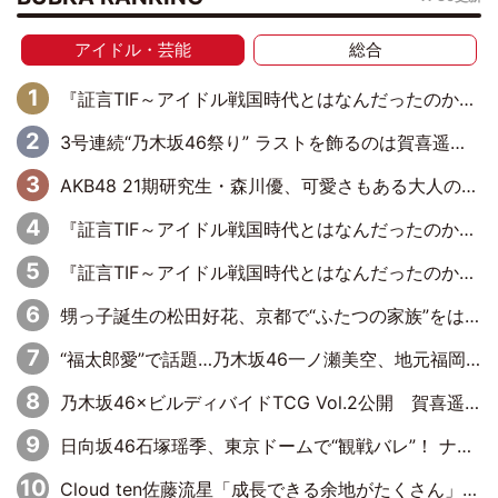
アイドル・芸能
総合
『証言TIF～アイドル戦国時代とはなんだったのか～』第6回：でんぱ組.inc・古川未鈴×相沢梨紗「『ハロプロやりたかったな』って言ったら、夢眠ねむさんに『てめえはでんぱ組．incなんだよ！』って肩パンされて(笑)」
3号連続“乃木坂46祭り” ラストを飾るのは賀喜遥香…5年ぶりの登場に「5年分大人になった私を見ていただけたら」
AKB48 21期研究生・森川優、可愛さもある大人の女性に
『証言TIF～アイドル戦国時代とはなんだったのか～』第11回：私立恵比寿中学・真山りか×安本彩花「TIFで10年ぶりのキョンシーメイクをしたら、場を完全に引かせてしまって。時代が変わったんだなって」
『証言TIF～アイドル戦国時代とはなんだったのか～』第10回：さくら学院・武藤彩未×飯田らうら「正直、中3で辞めるというのを信じてなくて。そう言われてはいたけど、嘘でしょって」
甥っ子誕生の松田好花、京都で“ふたつの家族”をはしご！ “母”黒谷友香に見送られ、“父”松岡昌宏とはハシゴ酒
“福太郎愛”で話題…乃木坂46一ノ瀬美空、地元福岡『めんべい25周年トップサポーター』に就任
乃木坂46×ビルディバイドTCG Vol.2公開 賀喜遥香＆田村真佑が『京まふ』ステージに登壇
日向坂46石塚瑶季、東京ドームで“観戦バレ”！ ナイツ・塙も認めた「巨人に詳しすぎるアイドル」は元VENUSスクール生で杉内コーチ推し⁉
Cloud ten佐藤流星「成長できる余地がたくさん」、本田高優「何度見ても飽きない公演に」