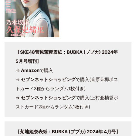
【
SKE48菅原茉椰表紙：BUBKA (ブブカ) 2024年
5月号増刊
】
⇒
Amazon
で購入
⇒
セブンネットショッピング
で購入(菅原茉椰ポス
トカード2種からランダム1枚付き)
⇒
セブンネットショッピング
で購入(上村亜柚香ポ
ストカード2種からランダム1枚付き)
【
菊地姫奈表紙：BUBKA (ブブカ) 2024年 4月号
】