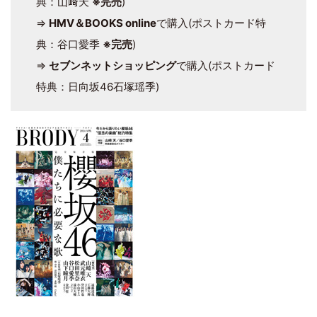
典：山﨑天
※完売
)
⇒
HMV＆BOOKS online
で購入(ポストカード特
典：谷口愛季
※完売
)
⇒
セブンネットショッピング
で購入(ポストカード
特典：日向坂46石塚瑶季)