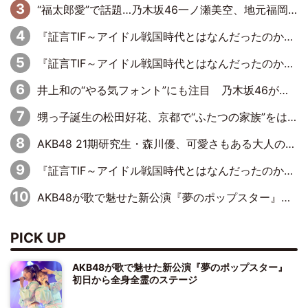
“福太郎愛”で話題…乃木坂46一ノ瀬美空、地元福岡『めんべい25周年トップサポーター』に就任
『証言TIF～アイドル戦国時代とはなんだったのか～』第6回：でんぱ組.inc・古川未鈴×相沢梨紗「『ハロプロやりたかったな』って言ったら、夢眠ねむさんに『てめえはでんぱ組．incなんだよ！』って肩パンされて(笑)」
『証言TIF～アイドル戦国時代とはなんだったのか～』第11回：私立恵比寿中学・真山りか×安本彩花「TIFで10年ぶりのキョンシーメイクをしたら、場を完全に引かせてしまって。時代が変わったんだなって」
井上和の“やる気フォント”にも注目 乃木坂46が挑んだ書道パフォーマンスの舞台裏
甥っ子誕生の松田好花、京都で“ふたつの家族”をはしご！ “母”黒谷友香に見送られ、“父”松岡昌宏とはハシゴ酒
AKB48 21期研究生・森川優、可愛さもある大人の女性に
『証言TIF～アイドル戦国時代とはなんだったのか～』第10回：さくら学院・武藤彩未×飯田らうら「正直、中3で辞めるというのを信じてなくて。そう言われてはいたけど、嘘でしょって」
AKB48が歌で魅せた新公演『夢のポップスター』 初日から全身全霊のステージ
PICK UP
AKB48が歌で魅せた新公演『夢のポップスター』
初日から全身全霊のステージ