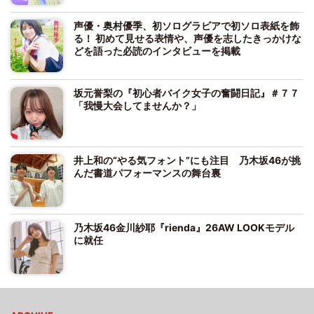
声優・奥村優季、初ソログラビアで初ソロ表紙を飾
る！ 初めて見せる表情や、声優を志したきっかけな
どを語った必読のインタビューを掲載
坂元誉梨の『初心者バイク女子の奮闘日記』＃７７
「我慢大会してませんか？」
井上和の“やる気フォント”にも注目 乃木坂46が挑
んだ書道パフォーマンスの舞台裏
乃木坂46金川紗耶『rienda』26AW LOOKモデル
に就任