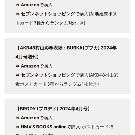
⇒
Amazon
で購入
⇒
セブンネットショッピング
で購入(菊地姫奈ポス
トカード3種からランダム1枚付き)
【
AKB48村山彩希表紙：BUBKA(ブブカ) 2024年
4月号増刊
】
⇒
Amazon
で購入
⇒
セブンネットショッピング
で購入(AKB48村山彩
希ポストカード3種からランダム1枚付き)
【
BRODY (ブロディ) 2024年4月号
】
⇒
Amazon
で購入
⇒
HMV＆BOOKS online
で購入(ポストカード特