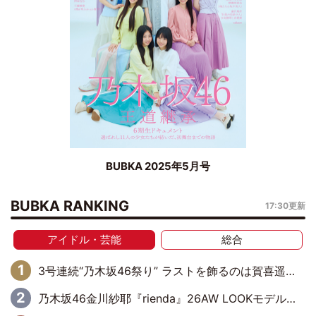
BUBKA 2025年5月号
BUBKA RANKING
17:30更新
アイドル・芸能
総合
3号連続“乃木坂46祭り” ラストを飾るのは賀喜遥香…5年ぶりの登場に「5年分大人になった私を見ていただけたら」
乃木坂46金川紗耶『rienda』26AW LOOKモデルに就任