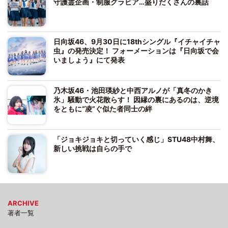
守護霊企画・制服グラビア…盛りだくさんの裏話
日向坂46、9月30日に18thシングル『イチャイチャ
虫』の発売決定！ フォーメーションは『日向坂で会
いましょう』にて発表
乃木坂46・池田瑛紗と中西アルノが「真冬のかき
氷」騒動で火花散らす！ 因縁の裏にあるのは、逆境
をともに“凌”ぐ似た者同士の絆
「ジョキジョキと切っていく感じ」STU48中村舞、
新しい挑戦は自らの手で
ARCHIVE
著者一覧