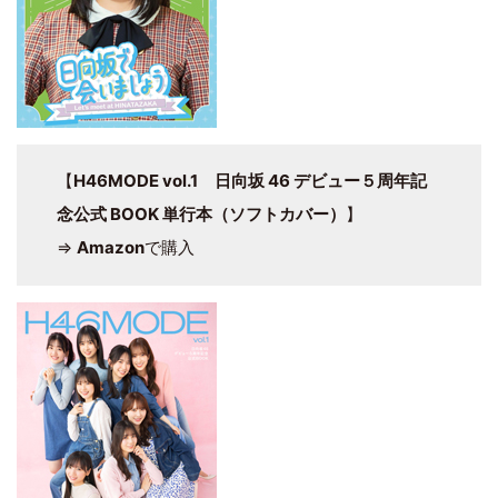
【
H46MODE vol.1 日向坂 46 デビュー５周年記
念公式 BOOK 単行本（ソフトカバー）
】
⇒
Amazon
で購入