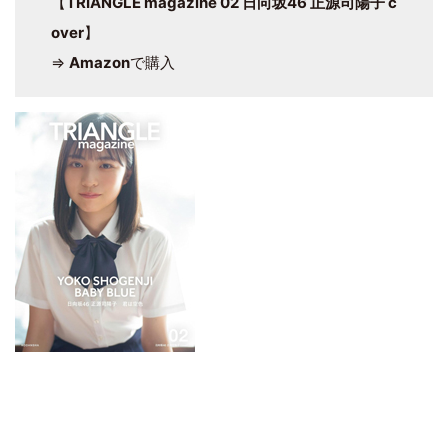
【
TRIANGLE magazine 02 日向坂46 正源司陽子 c
over
】
⇒
Amazon
で購入