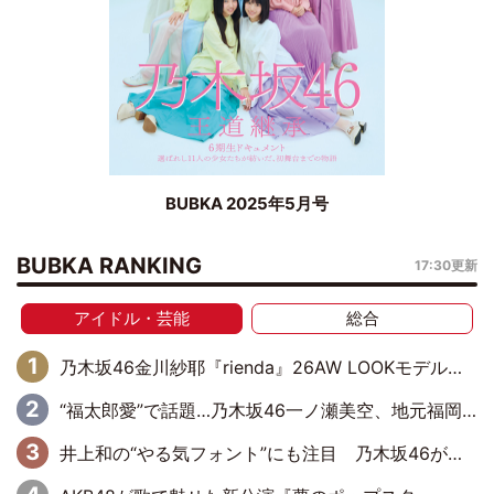
BUBKA 2025年5月号
BUBKA RANKING
17:30更新
アイドル・芸能
総合
乃木坂46金川紗耶『rienda』26AW LOOKモデルに就任
“福太郎愛”で話題…乃木坂46一ノ瀬美空、地元福岡『めんべい25周年トップサポーター』に就任
井上和の“やる気フォント”にも注目 乃木坂46が挑んだ書道パフォーマンスの舞台裏