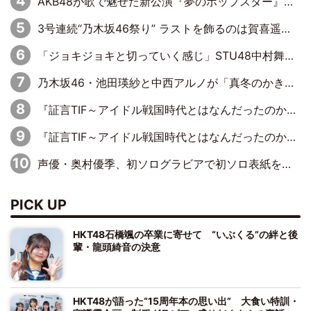
AKB48が歌で魅せた新公演『夢のポップスター』 初日から全身全霊のステージ
3号連続“乃木坂46祭り” ラストを飾るのは賀喜遥香…5年ぶりの登場に「5年分大人になった私を見ていただけたら」
「ジョキジョキと切っていく感じ」STU48中村舞、新しい挑戦は自らの手で
乃木坂46・池田瑛紗と中西アルノが「真冬のかき氷」騒動で火花散らす！ 因縁の裏にあるのは、逆境をともに“凌”ぐ似た者同士の絆
『証言TIF～アイドル戦国時代とはなんだったのか～』第11回：私立恵比寿中学・真山りか×安本彩花「TIFで10年ぶりのキョンシーメイクをしたら、場を完全に引かせてしまって。時代が変わったんだなって」
『証言TIF～アイドル戦国時代とはなんだったのか～』第6回：でんぱ組.inc・古川未鈴×相沢梨紗「『ハロプロやりたかったな』って言ったら、夢眠ねむさんに『てめえはでんぱ組．incなんだよ！』って肩パンされて(笑)」
声優・奥村優季、初ソログラビアで初ソロ表紙を飾る！ 初めて見せる表情や、声優を志したきっかけなどを語った必読のインタビューを掲載
PICK UP
HKT48石橋颯の卒業に寄せて “いぶくる”の絆と後
輩・龍頭綺音の決意
HKT48が語った“15周年本の思い出” 大食い特訓・