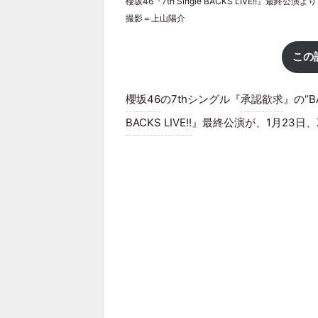
櫻坂46『7th Single BACKS LIVE!!』最終公演より
撮影＝上山陽介
この
櫻坂46
の7thシングル『
承認欲求
』の“B
BACKS LIVE!!
』最終公演が、1月23日、Zep