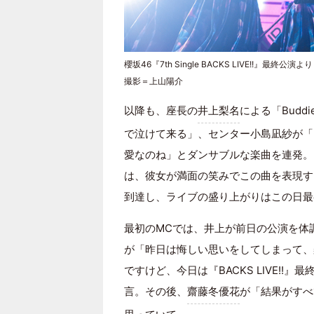
櫻坂46『7th Single BACKS LIVE!!』最終公演より
撮影＝上山陽介
以降も、座長の
井上梨名
による「Bud
で泣けて来る」、センター小島凪紗が「
愛なのね」とダンサブルな楽曲を連発。
は、彼女が満面の笑みでこの曲を表現す
到達し、ライブの盛り上がりはこの日最
最初のMCでは、井上が前日の公演を体
が「昨日は悔しい思いをしてしまって、
ですけど、今日は『BACKS LIVE!
言。その後、
齋藤冬優花
が「結果がすべ