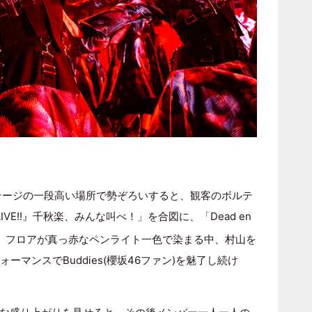
がステージの一段高い場所で勢ぞろいすると、観客のボルテ
LIVE!!』千秋楽、みんな叫べ！」を合図に、「Dead en
。フロアが真っ赤なペンライト一色で染まる中、村山を
ーマンスでBuddies(櫻坂46ファン)を魅了し続け