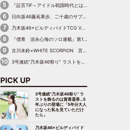
『証言TIF～アイドル戦国時代とはなんだったのか～』第10回：さくら学院・武藤彩未×飯田らうら「正直、中3で辞めるというのを信じてなくて。そう言われてはいたけど、嘘でしょって」
日向坂46藤嶌果歩、二十歳のサプライズバースデーに大喜び「頼られる先輩になれるように努力していきたい」
乃木坂46×ビルディバイドTCG Vol.2公開 賀喜遥香＆田村真佑が『京まふ』ステージに登壇
『僕青 須永心海のソロ連載』第18回：「バーゲンセールハンターみうな inしまむら」編
古川未鈴×WHITE SCORPION 言葉が背中を押した“それぞれの決意”
3号連続“乃木坂46祭り” ラストを飾るのは賀喜遥香…5年ぶりの登場に「5年分大人になった私を見ていただけたら」
PICK UP
3号連続“乃木坂46祭り” ラ
ストを飾るのは賀喜遥香…5
年ぶりの登場に「5年分大人
になった私を見ていただけ
たら」
乃木坂46×ビルディバイド