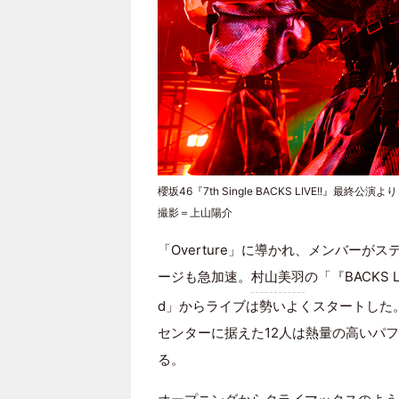
櫻坂46『7th Single BACKS LIVE!!』最終公演より
撮影＝上山陽介
「Overture」に導かれ、メンバー
ージも急加速。
村山美羽
の「『BACKS 
d」からライブは勢いよくスタートした
センターに据えた12人は熱量の高いパフォ
る。