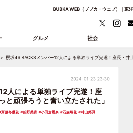
BUBKA WEB（ブブカ・ウェブ）｜
ー
グルメ
社会
櫻坂46 BACKSメンバー12人による単独ライブ完遂！座長
2024-01-23 23:30
バー12人による単独ライブ完遂！座
っと頑張ろうと奮い立たされた」
齋藤冬優花
的野美青
小田倉麗奈
石森璃花
村山美羽