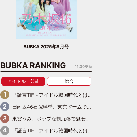
BUBKA 2025年5月号
BUBKA RANKING
11:30更新
アイドル・芸能
総合
『証言TIF～アイドル戦国時代とはなんだったのか～』第6回：でんぱ組.inc・古川未鈴×相沢梨紗「『ハロプロやりたかったな』って言ったら、夢眠ねむさんに『てめえはでんぱ組．incなんだよ！』って肩パンされて(笑)」
日向坂46石塚瑶季、東京ドームで“観戦バレ”！ ナイツ・塙も認めた「巨人に詳しすぎるアイドル」は元VENUSスクール生で杉内コーチ推し⁉
東雲うみ、ポップな制服姿で魅せる“東雲グリーン”の正体
『証言TIF～アイドル戦国時代とはなんだったのか～』第8回：Negicco・Nao☆×Megu×Kaede「東京からオファーが来たのと、梨の皮剥きとどっちが大事なんだって」