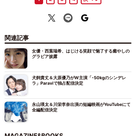
関連記事
女優・西葉瑞希、はじける笑顔で魅了する癒やしの
グラビア披露
犬飼貴丈＆大原優乃がW主演「-50kgのシンデレ
ラ」Paraviで独占配信決定
永山瑛太＆川栄李奈出演の短編映画がYouTubeにて
全編配信決定
MAGAZINE&BOOKS