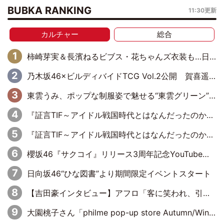
BUBKA RANKING
11:30更新
カルチャー
総合
柿崎芽実＆長濱ねるビブス・花ちゃんズ衣装も…日向坂46の歴史を体感する貴重な展示
乃木坂46×ビルディバイドTCG Vol.2公開 賀喜遥香＆田村真佑が『京まふ』ステージに登壇
東雲うみ、ポップな制服姿で魅せる“東雲グリーン”の正体
『証言TIF～アイドル戦国時代とはなんだったのか～』第11回：私立恵比寿中学・真山りか×安本彩花「TIFで10年ぶりのキョンシーメイクをしたら、場を完全に引かせてしまって。時代が変わったんだなって」
『証言TIF～アイドル戦国時代とはなんだったのか～』第10回：さくら学院・武藤彩未×飯田らうら「正直、中3で辞めるというのを信じてなくて。そう言われてはいたけど、嘘でしょって」
櫻坂46『サクコイ』リリース3周年記念YouTube特番決定
日向坂46“ひな図書”より期間限定イベントスタート
【吉田豪インタビュー】アフロ「客に笑われ、引かれ」異常なまでの熱さと勘違い力で東京で生き延びてきた男の半生
大園桃子さん「philme pop-up store Autumn/Winter 2024」を開催