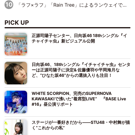
「ラフ×ラフ」「Rain Tree」によるランウェイで『Zipper×NIG FES』開幕
PICK UP
正源司陽子センター、日向坂46 18thシングル『イ
チャイチャ虫』新ビジュアル公開
日向坂46、18thシングル『イチャイチャ虫』センタ
ーは正源司陽子に決定& 佐藤優羽や平岡海月な
ど、“ひなた坂46”からの選抜入りも注目！
WHITE SCORPION、完売のSUPERNOVA
KAWASAKIで沸いた“着席型LIVE” 『BASE Live
#16』昼公演リポート
ステージが一番好きだから――STU48・中村舞が描
く“これからの私”