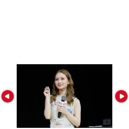
Prev
Next