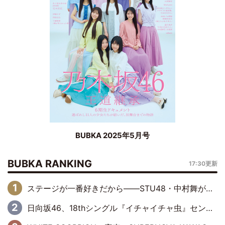
BUBKA 2025年5月号
BUBKA RANKING
17:30更新
ステージが一番好きだから――STU48・中村舞が描く“これからの私”
日向坂46、18thシングル『イチャイチャ虫』センターは正源司陽子に決定& 佐藤優羽や平岡海月など、“ひなた坂46”からの選抜入りも注目！