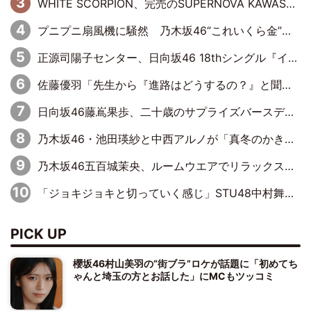
WHITE SCORPION、完売のSUPERNOVA KAWASAKIで沸いた“着席型LIVE” 『BASE Live #16』昼公演リポート
プニプニ扇風機に騒然 乃木坂46“これいくら金”延長中は今回もわちゃわちゃ全開
正源司陽子センター、日向坂46 18thシングル『イチャイチャ虫』新ビジュアル公開
佐藤優羽「先生から『進路はどうするの？』と聞かれて。『実は……』とXのトレンドで1位になっているスマホを見せました」【日向坂46『五期生LIVE』開催記念 五期生“変革”ドキュメンタリー③】
日向坂46藤嶌果歩、二十歳のサプライズバースデーに大喜び「頼られる先輩になれるように努力していきたい」
乃木坂46・池田瑛紗と中西アルノが「真冬のかき氷」騒動で火花散らす！ 因縁の裏にあるのは、逆境をともに“凌”ぐ似た者同士の絆
乃木坂46五百城茉央、ルームウエアでリラックス「今回のグラビアを見て成長を感じていただけるとうれしい」
「ジョキジョキと切っていく感じ」STU48中村舞、新しい挑戦は自らの手で
PICK UP
櫻坂46村山美羽の“街ブラ”ロケが話題に「初めてち
ゃんと埼玉の方とお話した」にMCもツッコミ