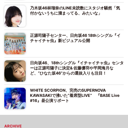
乃木坂46林瑠奈のLINE未読数にスタジオ騒然「気
付かないうちに溜まってる、みたいな」
正源司陽子センター、日向坂46 18thシングル『イ
チャイチャ虫』新ビジュアル公開
日向坂46、18thシングル『イチャイチャ虫』センタ
ーは正源司陽子に決定& 佐藤優羽や平岡海月な
ど、“ひなた坂46”からの選抜入りも注目！
WHITE SCORPION、完売のSUPERNOVA
KAWASAKIで沸いた“着席型LIVE” 『BASE Live
#16』昼公演リポート
ARCHIVE