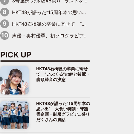
3号連続“乃木坂46祭り” ラストを飾るのは賀喜遥香…5年ぶりの登場に「5年分大人になった私を見ていただけたら」
HKT48が語った“15周年本の思い出” 大食い特訓・守護霊企画・制服グラビア…盛りだくさんの裏話
HKT48石橋颯の卒業に寄せて “いぶくる”の絆と後輩・龍頭綺音の決意
声優・奥村優季、初ソログラビアで初ソロ表紙を飾る！ 初めて見せる表情や、声優を志したきっかけなどを語った必読のインタビューを掲載
PICK UP
HKT48石橋颯の卒業に寄せ
て “いぶくる”の絆と後輩・
龍頭綺音の決意
HKT48が語った“15周年本の
思い出” 大食い特訓・守護
霊企画・制服グラビア…盛り
だくさんの裏話