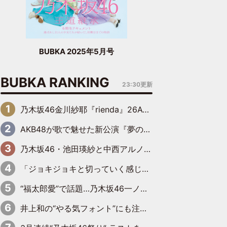
BUBKA 2025年5月号
BUBKA RANKING
23:30更新
乃木坂46金川紗耶『rienda』26AW LOOKモデルに就任
AKB48が歌で魅せた新公演『夢のポップスター』 初日から全身全霊のステージ
乃木坂46・池田瑛紗と中西アルノが「真冬のかき氷」騒動で火花散らす！ 因縁の裏にあるのは、逆境をともに“凌”ぐ似た者同士の絆
「ジョキジョキと切っていく感じ」STU48中村舞、新しい挑戦は自らの手で
“福太郎愛”で話題…乃木坂46一ノ瀬美空、地元福岡『めんべい25周年トップサポーター』に就任
井上和の“やる気フォント”にも注目 乃木坂46が挑んだ書道パフォーマンスの舞台裏