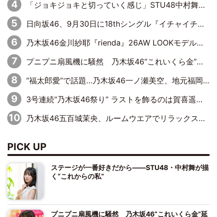
「ジョキジョキと切っていく感じ」STU48中村舞、新しい挑戦は自らの手で
日向坂46、9月30日に18thシングル『イチャイチャ虫』の発売決定！ フォーメーションは『日向坂で会いましょう』にて発表
乃木坂46金川紗耶『rienda』26AW LOOKモデルに就任
プニプニ扇風機に騒然 乃木坂46“これいくら金”延長中は今回もわちゃわちゃ全開
“福太郎愛”で話題…乃木坂46一ノ瀬美空、地元福岡『めんべい25周年トップサポーター』に就任
3号連続“乃木坂46祭り” ラストを飾るのは賀喜遥香…5年ぶりの登場に「5年分大人になった私を見ていただけたら」
乃木坂46五百城茉央、ルームウエアでリラックス「今回のグラビアを見て成長を感じていただけるとうれしい」
PICK UP
ステージが一番好きだから――STU48・中村舞が描
く“これからの私”
プニプニ扇風機に騒然 乃木坂46“これいくら金”延