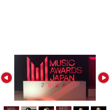
Prev
Next