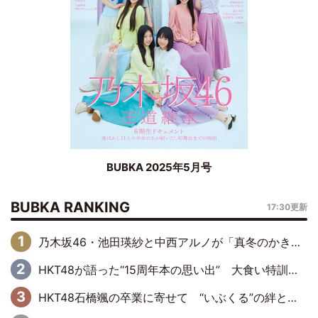
BUBKA 2025年5月号
BUBKA RANKING
17:30更新
乃木坂46・池田瑛紗と中西アルノが「真冬のかき氷」騒動で火花散らす！ 因縁の裏にあるのは、逆境をともに“凌”ぐ似た者同士の絆
HKT48が語った“15周年本の思い出” 大食い特訓・守護霊企画・制服グラビア…盛りだくさんの裏話
HKT48石橋颯の卒業に寄せて “いぶくる”の絆と後輩・龍頭綺音の決意