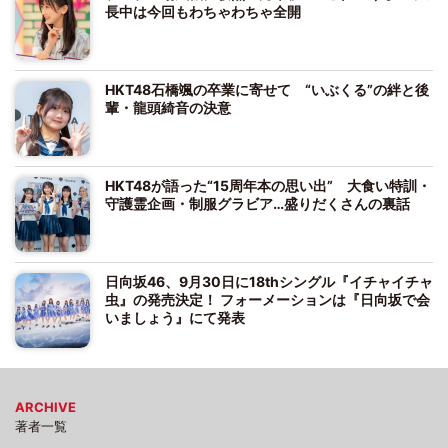
長中は今回もわちゃわちゃ全開
HKT48石橋颯の卒業に寄せて “いぶくる”の絆と後
輩・龍頭綺音の決意
HKT48が語った“15周年本の思い出” 大食い特訓・
守護霊企画・制服グラビア…盛りだくさんの裏話
日向坂46、9月30日に18thシングル『イチャイチャ
虫』の発売決定！ フォーメーションは『日向坂で会
いましょう』にて発表
ARCHIVE
著者一覧