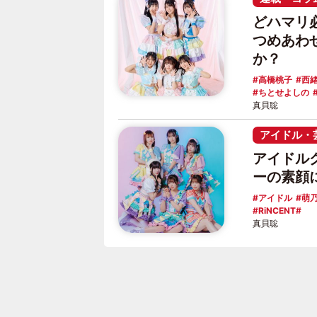
どハマリ
つめあわ
か？
高橋桃子
西
ちとせよしの
真貝聡
アイドル・
アイドルグ
ーの素顔
アイドル
萌
RiNCENT#
真貝聡