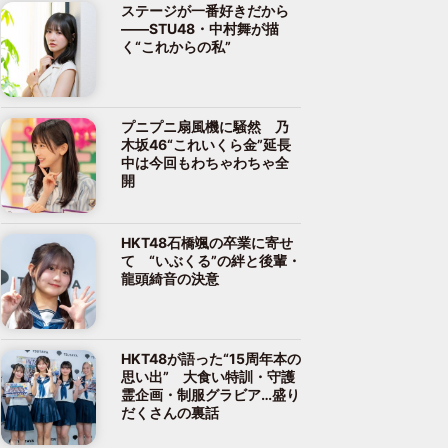
ステージが一番好きだから
――STU48・中村舞が描
く“これからの私”
プニプニ扇風機に騒然 乃
木坂46“これいくら金”延長
中は今回もわちゃわちゃ全
開
HKT48石橋颯の卒業に寄せ
て “いぶくる”の絆と後輩・
龍頭綺音の決意
HKT48が語った“15周年本の
思い出” 大食い特訓・守護
霊企画・制服グラビア…盛り
だくさんの裏話