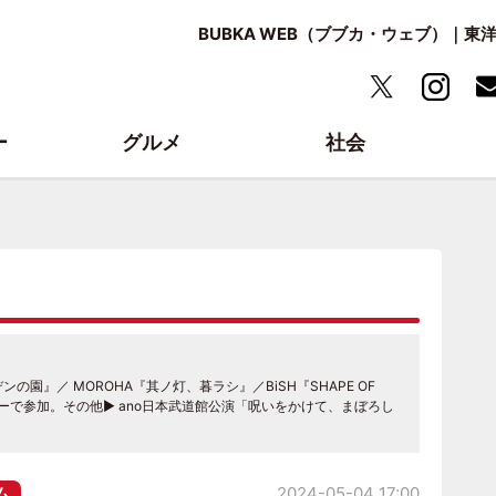
BUBKA WEB（ブブカ・ウェブ）｜
ー
グルメ
社会
 of エデンの園』／ MOROHA『其ノ灯、暮ラシ』／BiSH『SHAPE OF
アーで参加。その他▶︎ ano日本武道館公演「呪いをかけて、まぼろし
ム
2024-05-04 17:00