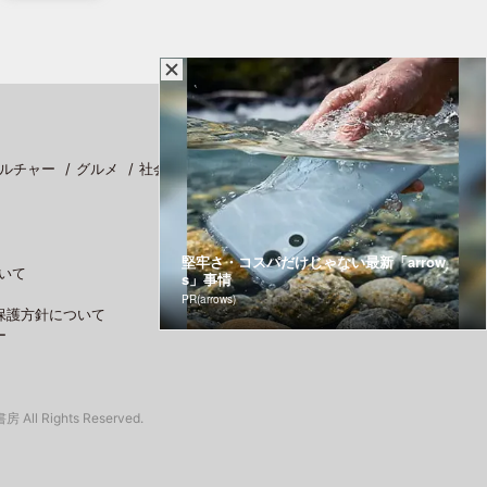
ルチャー
グルメ
社会
スポーツ
堅牢さ・コスパだけじゃない最新「arrow
いて
s」事情
PR(arrows)
保護方針について
ー
 All Rights Reserved.