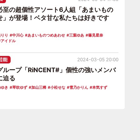
必至の超個性アソート6人組「あまいもの
せ」が登場！ベタ甘な私たちは好きです
緒りり
中川心
あまいものつめあわせ
三葉ゆあ
篠見星奈
アイドル
芸能
2024-03-05 20:00
ループ「RiNCENT#」個性の強いメンバ
に迫る
乃ゆき
琴吹ゆず
加山三稀
小松せな
雪乃かりん
本気すず