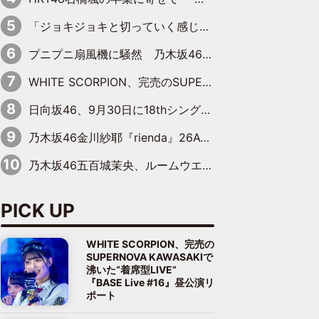
「ジョキジョキと切っていく感じ」STU48中村舞、新しい挑戦は自らの手で
プニプニ扇風機に騒然 乃木坂46“これいくら金”延長中は今回もわちゃわちゃ全開
WHITE SCORPION、完売のSUPERNOVA KAWASAKIで沸いた“着席型LIVE” 『BASE Live #16』昼公演リポート
日向坂46、9月30日に18thシングル『イチャイチャ虫』の発売決定！ フォーメーションは『日向坂で会いましょう』にて発表
乃木坂46金川紗耶『rienda』26AW LOOKモデルに就任
乃木坂46五百城茉央、ルームウエアでリラックス「今回のグラビアを見て成長を感じていただけるとうれしい」
PICK UP
WHITE SCORPION、完売の
SUPERNOVA KAWASAKIで
沸いた“着席型LIVE”
『BASE Live #16』昼公演リ
ポート