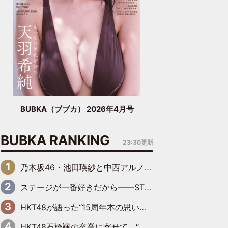
BUBKA（ブブカ） 2026年4月号
BUBKA RANKING
23:30更新
乃木坂46・池田瑛紗と中西アルノが「真冬のかき氷」騒動で火花散らす！ 因縁の裏にあるのは、逆境をともに“凌”ぐ似た者同士の絆
ステージが一番好きだから――STU48・中村舞が描く“これからの私”
HKT48が語った“15周年本の思い出” 大食い特訓・守護霊企画・制服グラビア…盛りだくさんの裏話
HKT48石橋颯の卒業に寄せて “いぶくる”の絆と後輩・龍頭綺音の決意