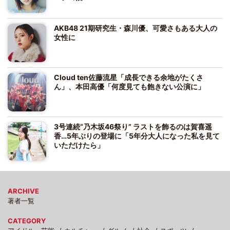
AKB48 21期研究生・森川優、可愛さもある大人の
女性に
Cloud ten佐藤流星「成長できる余地がたくさ
ん」、本田高優「何度見ても飽きない公演に」
3号連続“乃木坂46祭り” ラストを飾るのは賀喜遥
香…5年ぶりの登場に「5年分大人になった私を見て
いただけたら」
ARCHIVE
著者一覧
CATEGORY