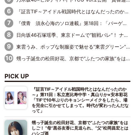
『証言TIF～アイドル戦国時代とはなんだったのか～』第11回：私立恵比寿中学・真山りか×安本彩花「TIFで10年ぶりのキョンシーメイクをしたら、場を完全に引かせてしまって。時代が変わったんだなって」
『僕青 須永心海のソロ連載』第18回：「バーゲンセールハンターみうな inしまむら」編
日向坂46石塚瑶季、東京ドームで“観戦バレ”！ ナイツ・塙も認めた「巨人に詳しすぎるアイドル」は元VENUSスクール生で杉内コーチ推し⁉
東雲うみ、ポップな制服姿で魅せる“東雲グリーン”の正体
甥っ子誕生の松田好花、京都で“ふたつの家族”をはしご！ “母”黒谷友香に見送られ、“父”松岡昌宏とはハシゴ酒
PICK UP
『証言TIF～アイドル戦国時代とはなんだったのか
～』第11回：私立恵比寿中学・真山りか×安本彩花
「TIFで10年ぶりのキョンシーメイクをしたら、場
を完全に引かせてしまって。時代が変わったんだな
って」
甥っ子誕生の松田好花、京都で“ふたつの家族”をは
しご！ “母”黒谷友香に見送られ、“父”松岡昌宏とは
ハシゴ酒