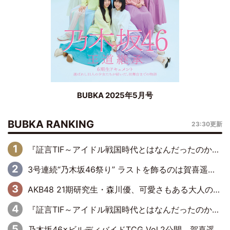
BUBKA 2025年5月号
BUBKA RANKING
23:30更新
『証言TIF～アイドル戦国時代とはなんだったのか～』第6回：でんぱ組.inc・古川未鈴×相沢梨紗「『ハロプロやりたかったな』って言ったら、夢眠ねむさんに『てめえはでんぱ組．incなんだよ！』って肩パンされて(笑)」
3号連続“乃木坂46祭り” ラストを飾るのは賀喜遥香…5年ぶりの登場に「5年分大人になった私を見ていただけたら」
AKB48 21期研究生・森川優、可愛さもある大人の女性に
『証言TIF～アイドル戦国時代とはなんだったのか～』第10回：さくら学院・武藤彩未×飯田らうら「正直、中3で辞めるというのを信じてなくて。そう言われてはいたけど、嘘でしょって」
乃木坂46×ビルディバイドTCG Vol.2公開 賀喜遥香＆田村真佑が『京まふ』ステージに登壇