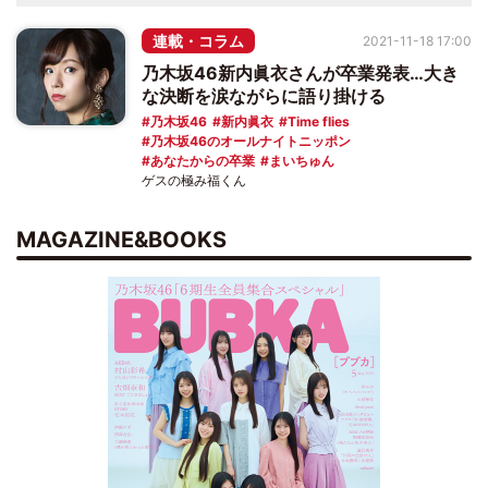
連載・コラム
2021-11-18 17:00
乃木坂46新内眞衣さんが卒業発表…大き
な決断を涙ながらに語り掛ける
乃木坂46
新内眞衣
Time flies
乃木坂46のオールナイトニッポン
あなたからの卒業
まいちゅん
ゲスの極み福くん
MAGAZINE&BOOKS