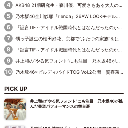
AKB48 21期研究生・森川優、可愛さもある大人の女性に
乃木坂46金川紗耶『rienda』26AW LOOKモデルに就任
『証言TIF～アイドル戦国時代とはなんだったのか～』第11回：私立恵比寿中学・真山りか×安本彩花「TIFで10年ぶりのキョンシーメイクをしたら、場を完全に引かせてしまって。時代が変わったんだなって」
甥っ子誕生の松田好花、京都で“ふたつの家族”をはしご！ “母”黒谷友香に見送られ、“父”松岡昌宏とはハシゴ酒
『証言TIF～アイドル戦国時代とはなんだったのか～』第10回：さくら学院・武藤彩未×飯田らうら「正直、中3で辞めるというのを信じてなくて。そう言われてはいたけど、嘘でしょって」
井上和の“やる気フォント”にも注目 乃木坂46が挑んだ書道パフォーマンスの舞台裏
乃木坂46×ビルディバイドTCG Vol.2公開 賀喜遥香＆田村真佑が『京まふ』ステージに登壇
PICK UP
井上和の“やる気フォント”にも注目 乃木坂46が挑
んだ書道パフォーマンスの舞台裏