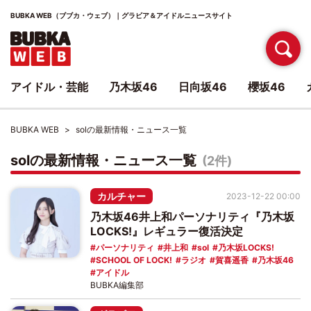
BUBKA WEB（ブブカ・ウェブ）｜グラビア＆アイドルニュースサイト
アイドル・芸能
乃木坂46
日向坂46
櫻坂46
BUBKA WEB
solの最新情報・ニュース一覧
solの最新情報・ニュース一覧
(2件)
カルチャー
2023-12-22 00:00
乃木坂46井上和パーソナリティ『乃木坂
LOCKS!』レギュラー復活決定
パーソナリティ
井上和
sol
乃木坂LOCKS!
SCHOOL OF LOCK!
ラジオ
賀喜遥香
乃木坂46
アイドル
BUBKA編集部