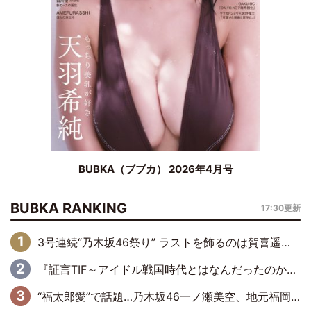
BUBKA（ブブカ） 2026年4月号
BUBKA RANKING
17:30更新
3号連続“乃木坂46祭り” ラストを飾るのは賀喜遥香…5年ぶりの登場に「5年分大人になった私を見ていただけたら」
『証言TIF～アイドル戦国時代とはなんだったのか～』第6回：でんぱ組.inc・古川未鈴×相沢梨紗「『ハロプロやりたかったな』って言ったら、夢眠ねむさんに『てめえはでんぱ組．incなんだよ！』って肩パンされて(笑)」
“福太郎愛”で話題…乃木坂46一ノ瀬美空、地元福岡『めんべい25周年トップサポーター』に就任