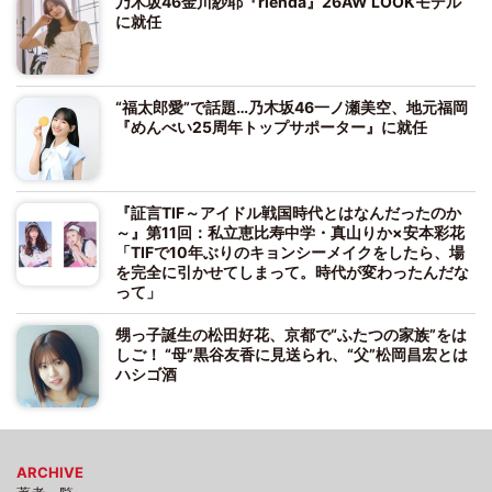
乃木坂46金川紗耶『rienda』26AW LOOKモデル
に就任
“福太郎愛”で話題…乃木坂46一ノ瀬美空、地元福岡
『めんべい25周年トップサポーター』に就任
『証言TIF～アイドル戦国時代とはなんだったのか
～』第11回：私立恵比寿中学・真山りか×安本彩花
「TIFで10年ぶりのキョンシーメイクをしたら、場
を完全に引かせてしまって。時代が変わったんだな
って」
甥っ子誕生の松田好花、京都で“ふたつの家族”をは
しご！ “母”黒谷友香に見送られ、“父”松岡昌宏とは
ハシゴ酒
ARCHIVE