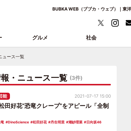
BUBKA WEB（ブブカ・ウェブ）｜
ー
グルメ
社会
報・ニュース一覧
最新情報・ニュース一覧
(3件)
芸能
2021-07-17 15:00
6松田好花“恐竜クレープ”をアピール「全制
」
恐竜
DinoScience
松田好花
丹生明里
潮紗理菜
日向坂46