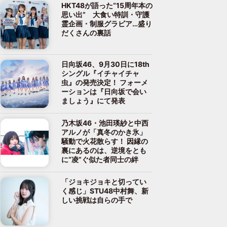
HKT48が語った“15周年本の
思い出” 大食い特訓・守護
霊企画・制服グラビア…盛り
だくさんの裏話
日向坂46、9月30日に18th
シングル『イチャイチャ
虫』の発売決定！ フォーメ
ーションは『日向坂で会い
ましょう』にて発表
乃木坂46・池田瑛紗と中西
アルノが「真冬のかき氷」
騒動で火花散らす！ 因縁の
裏にあるのは、逆境をとも
に“凌”ぐ似た者同士の絆
「ジョキジョキと切ってい
く感じ」STU48中村舞、新
しい挑戦は自らの手で