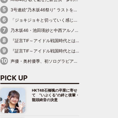
3号連続“乃木坂46祭り” ラストを飾るのは賀喜遥香…5年ぶりの登場に「5年分大人になった私を見ていただけたら」
「ジョキジョキと切っていく感じ」STU48中村舞、新しい挑戦は自らの手で
乃木坂46・池田瑛紗と中西アルノが「真冬のかき氷」騒動で火花散らす！ 因縁の裏にあるのは、逆境をともに“凌”ぐ似た者同士の絆
『証言TIF～アイドル戦国時代とはなんだったのか～』第11回：私立恵比寿中学・真山りか×安本彩花「TIFで10年ぶりのキョンシーメイクをしたら、場を完全に引かせてしまって。時代が変わったんだなって」
『証言TIF～アイドル戦国時代とはなんだったのか～』第6回：でんぱ組.inc・古川未鈴×相沢梨紗「『ハロプロやりたかったな』って言ったら、夢眠ねむさんに『てめえはでんぱ組．incなんだよ！』って肩パンされて(笑)」
声優・奥村優季、初ソログラビアで初ソロ表紙を飾る！ 初めて見せる表情や、声優を志したきっかけなどを語った必読のインタビューを掲載
PICK UP
HKT48石橋颯の卒業に寄せ
て “いぶくる”の絆と後輩・
龍頭綺音の決意