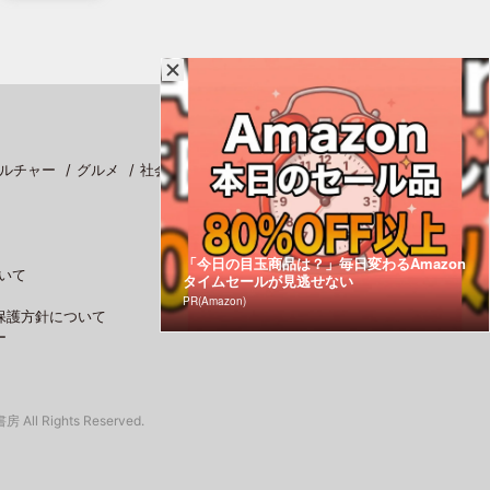
ルチャー
グルメ
社会
スポーツ
「今日の目玉商品は？」毎日変わるAmazon
いて
タイムセールが見逃せない
PR(Amazon)
保護方針について
ー
 All Rights Reserved.