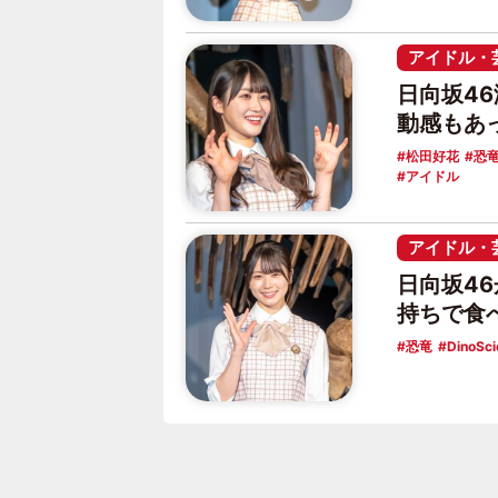
アイドル・
日向坂4
動感もあ
松田好花
恐
アイドル
アイドル・
日向坂4
持ちで食
恐竜
DinoSci