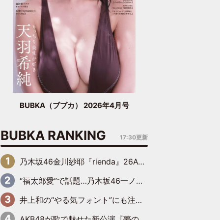
BUBKA（ブブカ） 2026年4月号
BUBKA RANKING
17:30更新
乃木坂46金川紗耶『rienda』26AW LOOKモデルに就任
“福太郎愛”で話題…乃木坂46一ノ瀬美空、地元福岡『めんべい25周年トップサポーター』に就任
井上和の“やる気フォント”にも注目 乃木坂46が挑んだ書道パフォーマンスの舞台裏
AKB48が歌で魅せた新公演『夢のポップスター』 初日から全身全霊のステージ