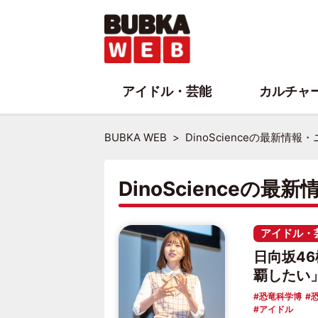
アイドル・芸能
カルチャ
BUBKA WEB
DinoScienceの最新情
DinoScienceの
アイドル・
日向坂4
覇したい
恐竜科学博
アイドル