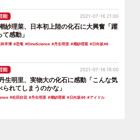
芸能
2021-07-16 21:00
6潮紗理菜、日本初上陸の化石に大興奮「躍
って感動」
竜科学博
恐竜
DinoScience
丹生明里
潮紗理菜
日向坂46
芸能
2021-07-16 16:00
6丹生明里、実物大の化石に感動「こんな気
べられてしまうのかな」
ence
松田好花
丹生明里
潮紗理菜
日向坂46
アイドル