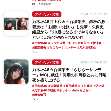
BUBKA編集部
アイドル・芸能
2024-05-28 13:30
乃木坂46井上和＆五百城茉央、鉄板の必
殺技は「お腹いっぱい」も先輩・久保史
緒里から「20歳になるまでやりなさい」
という忠告でやめられない⁉
乃木坂46
ラジオ
井上和
五百城茉央
横澤夏子
藤森慎吾
らじらー！サンデー
乃木坂5期生
シン
アイドル・芸能
2024-04-09 21:00
乃木坂46五百城茉央『らじらーサンデ
ー』MCに就任！同期の川﨑桜と共に日曜
夜を盛り上げる
乃木坂46
佐藤璃果
五百城茉央
川﨑桜
乃木坂
乃木坂46 5期生
らじらー
nhkらじらー
藤森慎吾
シン