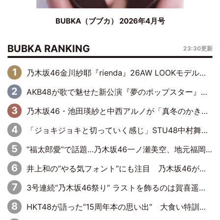
BUBKA（ブブカ） 2026年4月号
BUBKA RANKING
23:30更新
乃木坂46金川紗耶『rienda』26AW LOOKモデルに就任
AKB48が歌で魅せた新公演『夢のポップスター』 初日から全身全霊のステージ
乃木坂46・池田瑛紗と中西アルノが「真冬のかき氷」騒動で火花散らす！ 因縁の裏にあるのは、逆境をともに“凌”ぐ似た者同士の絆
「ジョキジョキと切っていく感じ」STU48中村舞、新しい挑戦は自らの手で
“福太郎愛”で話題…乃木坂46一ノ瀬美空、地元福岡『めんべい25周年トップサポーター』に就任
井上和の“やる気フォント”にも注目 乃木坂46が挑んだ書道パフォーマンスの舞台裏
3号連続“乃木坂46祭り” ラストを飾るのは賀喜遥香…5年ぶりの登場に「5年分大人になった私を見ていただけたら」
HKT48が語った“15周年本の思い出” 大食い特訓・守護霊企画・制服グラビア…盛りだくさんの裏話