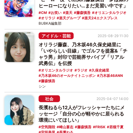
ヒーローになりたい…まだ見習い中です」
CM
お笑い
楽天
藤森慎吾
オリエンタルラジオ
オリラジ
楽天グループ
楽天24エクスプレス
BUBKA編集部
アイドル・芸能
2025-08-29 11:30
オリラジ藤森、乃木坂46久保史緒里に
「いやらしい目線」でゴルフを提案&「チ
ャラ男」封印で芸能界サバイブ「リアル
武勇伝」を伝授
オリエンタルラジオ
ラジオ
久保史緒里
乃木坂46のオールナイトニッポン
乃木坂46ANN
藤森慎吾
シン
社会
2025-04-07 14:00
長濱ねるら12人がフレッシャーたちにメ
ッセージ「自分の心が軽やかに居られる
環境にいてほしい」
空気階段
崎山蒼志
藤森慎吾
FRISK
若槻千夏
宇垣美里
長濱ねる