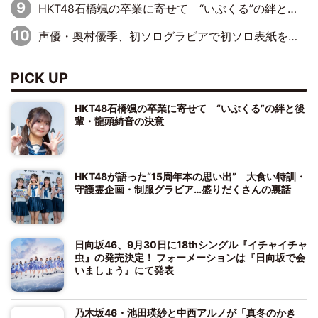
HKT48石橋颯の卒業に寄せて “いぶくる”の絆と後輩・龍頭綺音の決意
声優・奥村優季、初ソログラビアで初ソロ表紙を飾る！ 初めて見せる表情や、声優を志したきっかけなどを語った必読のインタビューを掲載
PICK UP
HKT48石橋颯の卒業に寄せて “いぶくる”の絆と後
輩・龍頭綺音の決意
HKT48が語った“15周年本の思い出” 大食い特訓・
守護霊企画・制服グラビア…盛りだくさんの裏話
日向坂46、9月30日に18thシングル『イチャイチャ
虫』の発売決定！ フォーメーションは『日向坂で会
いましょう』にて発表
乃木坂46・池田瑛紗と中西アルノが「真冬のかき