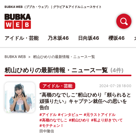
BUBKA WEB（ブブカ・ウェブ）｜グラビア＆アイドルニュースサイト
アイドル・芸能
乃木坂46
日向坂46
櫻坂46
BUBKA WEB
籾山ひめりの最新情報・ニュース一覧
籾山ひめりの最新情報・ニュース一覧
(4件)
アイドル・芸能
2024-07-28 18:00
“高嶺のなでしこ”籾山ひめり「頼られると
頑張りたい」キャプテン就任への思いを
告白
アイドル
インタビュー
元ラストアイドル
高嶺のなでしこ
籾山ひめり
私より好きでいて
モテチェン！
田中隆信