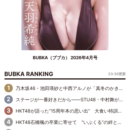
BUBKA（ブブカ） 2026年4月号
BUBKA RANKING
23:30更新
乃木坂46・池田瑛紗と中西アルノが「真冬のかき氷」騒動で火花散らす！ 因縁の裏にあるのは、逆境をともに“凌”ぐ似た者同士の絆
ステージが一番好きだから――STU48・中村舞が描く“これからの私”
HKT48が語った“15周年本の思い出” 大食い特訓・守護霊企画・制服グラビア…盛りだくさんの裏話
HKT48石橋颯の卒業に寄せて “いぶくる”の絆と後輩・龍頭綺音の決意