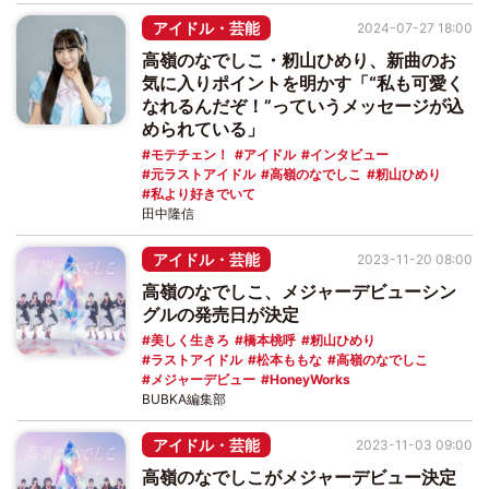
アイドル・芸能
2024-07-27 18:00
高嶺のなでしこ・籾山ひめり、新曲のお
気に入りポイントを明かす「“私も可愛く
なれるんだぞ！”っていうメッセージが込
められている」
モテチェン！
アイドル
インタビュー
元ラストアイドル
高嶺のなでしこ
籾山ひめり
私より好きでいて
田中隆信
アイドル・芸能
2023-11-20 08:00
高嶺のなでしこ、メジャーデビューシン
グルの発売日が決定
美しく生きろ
橋本桃呼
籾山ひめり
ラストアイドル
松本ももな
高嶺のなでしこ
メジャーデビュー
HoneyWorks
BUBKA編集部
アイドル・芸能
2023-11-03 09:00
高嶺のなでしこがメジャーデビュー決定