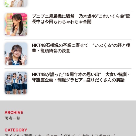
プニプニ扇風機に騒然 乃木坂46“これいくら金”延
長中は今回もわちゃわちゃ全開
HKT48石橋颯の卒業に寄せて “いぶくる”の絆と後
輩・龍頭綺音の決意
HKT48が語った“15周年本の思い出” 大食い特訓・
守護霊企画・制服グラビア…盛りだくさんの裏話
ARCHIVE
著者一覧
CATEGORY
アイドル・芸能
カルチャー
グルメ
社会
スポーツ