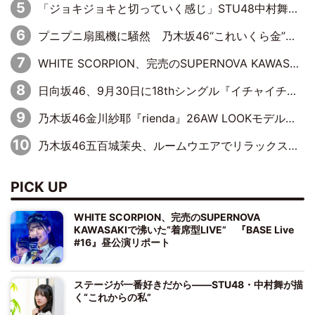
「ジョキジョキと切っていく感じ」STU48中村舞、新しい挑戦は自らの手で
プニプニ扇風機に騒然 乃木坂46“これいくら金”延長中は今回もわちゃわちゃ全開
WHITE SCORPION、完売のSUPERNOVA KAWASAKIで沸いた“着席型LIVE” 『BASE Live #16』昼公演リポート
日向坂46、9月30日に18thシングル『イチャイチャ虫』の発売決定！ フォーメーションは『日向坂で会いましょう』にて発表
乃木坂46金川紗耶『rienda』26AW LOOKモデルに就任
乃木坂46五百城茉央、ルームウエアでリラックス「今回のグラビアを見て成長を感じていただけるとうれしい」
PICK UP
WHITE SCORPION、完売のSUPERNOVA
KAWASAKIで沸いた“着席型LIVE” 『BASE Live
#16』昼公演リポート
ステージが一番好きだから――STU48・中村舞が描
く“これからの私”