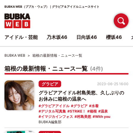
BUBKA WEB（ブブカ・ウェブ）｜グラビア＆アイドルニュースサイト
アイドル・芸能
乃木坂46
日向坂46
櫻坂46
BUBKA WEB
箱根の最新情報・ニュース一覧
箱根の最新情報・ニュース一覧
(4件)
グラビア
2023-06-25 16:00
グラビアアイドル村島美悠、久しぶりの
お休みに箱根の温泉へ
グラビアアイドル
グラビア
水着
デジタル写真集
STRiKE！
箱根
温泉
イマジカインフォス
村島美悠
With you
BUBKA編集部