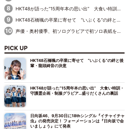
HKT48が語った“15周年本の思い出” 大食い特訓・守護霊企画・制服グラビア…盛りだくさんの裏話
HKT48石橋颯の卒業に寄せて “いぶくる”の絆と後輩・龍頭綺音の決意
声優・奥村優季、初ソログラビアで初ソロ表紙を飾る！ 初めて見せる表情や、声優を志したきっかけなどを語った必読のインタビューを掲載
PICK UP
HKT48石橋颯の卒業に寄せて “いぶくる”の絆と後
輩・龍頭綺音の決意
HKT48が語った“15周年本の思い出” 大食い特訓・
守護霊企画・制服グラビア…盛りだくさんの裏話
日向坂46、9月30日に18thシングル『イチャイチャ
虫』の発売決定！ フォーメーションは『日向坂で会
いましょう』にて発表