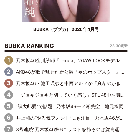
BUBKA（ブブカ） 2026年4月号
BUBKA RANKING
23:30更新
乃木坂46金川紗耶『rienda』26AW LOOKモデルに就任
AKB48が歌で魅せた新公演『夢のポップスター』 初日から全身全霊のステージ
乃木坂46・池田瑛紗と中西アルノが「真冬のかき氷」騒動で火花散らす！ 因縁の裏にあるのは、逆境をともに“凌”ぐ似た者同士の絆
「ジョキジョキと切っていく感じ」STU48中村舞、新しい挑戦は自らの手で
“福太郎愛”で話題…乃木坂46一ノ瀬美空、地元福岡『めんべい25周年トップサポーター』に就任
井上和の“やる気フォント”にも注目 乃木坂46が挑んだ書道パフォーマンスの舞台裏
3号連続“乃木坂46祭り” ラストを飾るのは賀喜遥香…5年ぶりの登場に「5年分大人になった私を見ていただけたら」