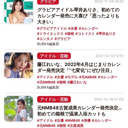
グラビア
2022-11-05 16:30
グラビアアイドル琴井ありさ、初めての
カレンダー発売に大喜び「思ったよりも
大きい」
グラビアアイドル
水着
カレンダー
トライエックス
箱根
コトイスト
琴井ありさ
エンタメ
グラビア
BUBKA編集部
アイドル・芸能
2021-12-19 12:10
藤江れいな、2022年4月はじまりカレン
ダー発売決定「“七変化”にぜひ注目」
アイドル
女優
モデル
元AKB48
カレンダー
元NMB48
箱根
藤江れいな
BUBKA編集部
アイドル・芸能
2021-12-18 07:00
元NMB48古賀成美カレンダー発売決定…
初めての箱根で温泉入浴カットも
アイドル
女優
NMB48
俳優
カレンダー
元NMB48
箱根
古賀成美