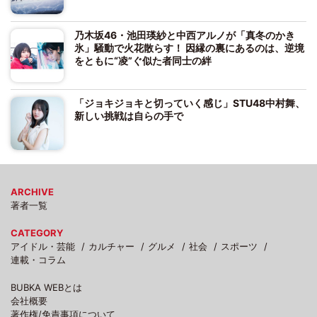
乃木坂46・池田瑛紗と中西アルノが「真冬のかき
氷」騒動で火花散らす！ 因縁の裏にあるのは、逆境
をともに“凌”ぐ似た者同士の絆
「ジョキジョキと切っていく感じ」STU48中村舞、
新しい挑戦は自らの手で
ARCHIVE
著者一覧
CATEGORY
アイドル・芸能
カルチャー
グルメ
社会
スポーツ
連載・コラム
BUBKA WEBとは
会社概要
著作権/免責事項について