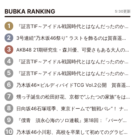
BUBKA RANKING
5:30更新
『証言TIF～アイドル戦国時代とはなんだったのか～』第6回：でんぱ組.inc・古川未鈴×相沢梨紗「『ハロプロやりたかったな』って言ったら、夢眠ねむさんに『てめえはでんぱ組．incなんだよ！』って肩パンされて(笑)」
3号連続“乃木坂46祭り” ラストを飾るのは賀喜遥香…5年ぶりの登場に「5年分大人になった私を見ていただけたら」
AKB48 21期研究生・森川優、可愛さもある大人の女性に
『証言TIF～アイドル戦国時代とはなんだったのか～』第11回：私立恵比寿中学・真山りか×安本彩花「TIFで10年ぶりのキョンシーメイクをしたら、場を完全に引かせてしまって。時代が変わったんだなって」
『証言TIF～アイドル戦国時代とはなんだったのか～』第10回：さくら学院・武藤彩未×飯田らうら「正直、中3で辞めるというのを信じてなくて。そう言われてはいたけど、嘘でしょって」
乃木坂46×ビルディバイドTCG Vol.2公開 賀喜遥香＆田村真佑が『京まふ』ステージに登壇
甥っ子誕生の松田好花、京都で“ふたつの家族”をはしご！ “母”黒谷友香に見送られ、“父”松岡昌宏とはハシゴ酒
日向坂46石塚瑶季、東京ドームで“観戦バレ”！ ナイツ・塙も認めた「巨人に詳しすぎるアイドル」は元VENUSスクール生で杉内コーチ推し⁉
『僕青 須永心海のソロ連載』第18回：「バーゲンセールハンターみうな inしまむら」編
乃木坂46小川彩、高校を卒業して初めてのグラビア「大人になった感じがしました(笑)」