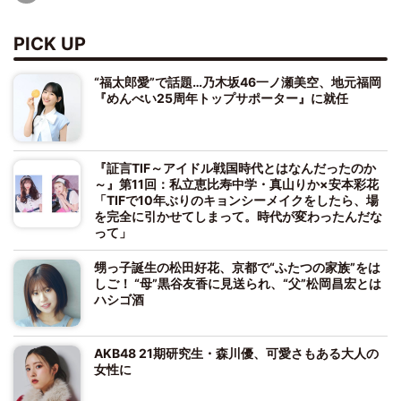
PICK UP
“福太郎愛”で話題…乃木坂46一ノ瀬美空、地元福岡
『めんべい25周年トップサポーター』に就任
『証言TIF～アイドル戦国時代とはなんだったのか
～』第11回：私立恵比寿中学・真山りか×安本彩花
「TIFで10年ぶりのキョンシーメイクをしたら、場
を完全に引かせてしまって。時代が変わったんだな
って」
甥っ子誕生の松田好花、京都で“ふたつの家族”をは
しご！ “母”黒谷友香に見送られ、“父”松岡昌宏とは
ハシゴ酒
AKB48 21期研究生・森川優、可愛さもある大人の
女性に