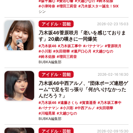
森平麗心
愛宕心響
大越ひなの
鈴木佑捺
小津玲奈
増田三莉音
乃木坂スター誕生！SIX
シン
アイドル・芸能
2026-02-23 15:03
乃木坂46菅原咲月「老いを感じておりま
す」20歳の嘆きに一同爆笑
乃木坂46
乃木坂工事中
バナナマン
菅原咲月
小川彩
矢田萌華
瀬戸口心月
大越ひなの
鈴木佑捺
増田三莉音
BUBKA編集部
アイドル・芸能
2026-02-16 16:30
乃木坂46中西アルノ、“団体ポーズ連想ゲ
ーム”で足を引っ張り「何がいけなかった
んだろう？」
乃木坂46
遠藤さくら
賀喜遥香
乃木坂工事中
バナナマン
小川彩
中西アルノ
矢田萌華
川端晃菜
大越ひなの
BUBKA編集部
アイドル・芸能
2026-02-09 15:30