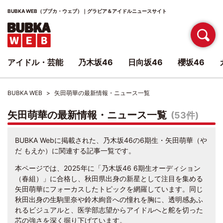
BUBKA WEB（ブブカ・ウェブ）｜グラビア＆アイドルニュースサイト
アイドル・芸能
乃木坂46
日向坂46
櫻坂46
BUBKA WEB
矢田萌華の最新情報・ニュース一覧
矢田萌華の最新情報・ニュース一覧
(53件)
BUBKA Webに掲載された、乃木坂46の6期生・矢田萌華（や
だ もえか）に関連する記事一覧です。
本ページでは、2025年に「乃木坂46 6期生オーディション
（春組）」に合格し、秋田県出身の新星として注目を集める
矢田萌華にフォーカスしたトピックを網羅しています。同じ
秋田出身の生駒里奈や鈴木絢音への憧れを胸に、透明感あふ
れるビジュアルと、医学部志望からアイドルへと舵を切った
芯の強さを深く掘り下げています。