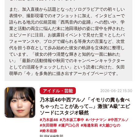
また、加入直後から話題となったソログラビアでの初々しい
表情や、撮影現場でのオフショットに加え、インタビューで
語られる地元の伝統芸能「西馬音内の盆踊」への想いや、学
業と活動の両立に悩んだ末に池田瑛紗の姿に背中を押された
エピソードに注目。お披露目イベントで見せた堂々としたパ
フォーマンスや、ブログで綴られる等身大の言葉など、次世
代を担う存在として歩み始めた彼女の軌跡を立体的に整理し
ています。「彼女の持つ清楚な輝きと知的な一面に触れた
い」「最新の活動情報や秋田でのキャンペーンキャラクター
としての活躍をチェックしたい」という読者に向けた、矢田
萌華の「今」を多角的に描き出すアーカイブページです。
アイドル・芸能
2026-06-22 15:30
乃木坂46中西アルノ「イモリの糞も食べ
ちゃったことがあって…」激強“A級”エピ
ソードにスタジオ騒然
乃木坂46
乃木坂工事中
バナナマン
中西アルノ
矢田萌華
瀬戸口心月
海邉朱莉
大越ひなの
鈴木佑捺
BUBKA編集部