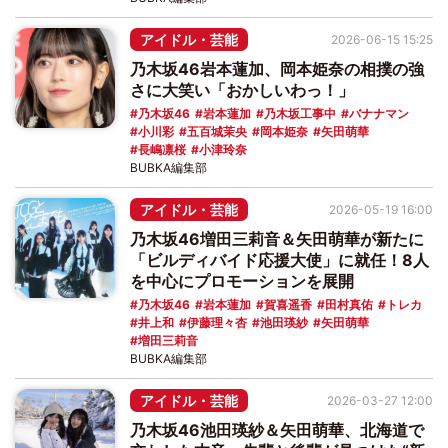
アイドル・芸能
2026-06-15 15:25
乃木坂46岩本蓮加、岡本姫奈の相撲の強
さに大笑い「おかしいわっ！」
乃木坂46
岩本蓮加
乃木坂工事中
バナナマン
小川彩
五百城茉央
岡本姫奈
矢田萌華
長嶋凛桜
小津玲奈
BUBKA編集部
アイドル・芸能
2026-05-19 16:00
乃木坂46増田三莉音＆矢田萌華が新たに
「ビルディバイド応援大使」に就任！8人
を中心にプロモーションを展開
乃木坂46
岩本蓮加
賀喜遥香
田村真佑
トレカ
井上和
伊藤理々杏
池田瑛紗
矢田萌華
増田三莉音
BUBKA編集部
アイドル・芸能
2026-03-27 12:00
乃木坂46池田瑛紗＆矢田萌華、北海道で