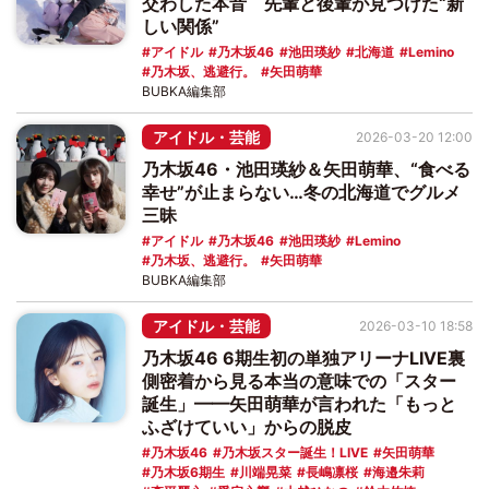
交わした本音 先輩と後輩が見つけた“新
しい関係”
アイドル
乃木坂46
池田瑛紗
北海道
Lemino
乃木坂、逃避行。
矢田萌華
BUBKA編集部
アイドル・芸能
2026-03-20 12:00
乃木坂46・池田瑛紗＆矢田萌華、“食べる
幸せ”が止まらない…冬の北海道でグルメ
三昧
アイドル
乃木坂46
池田瑛紗
Lemino
乃木坂、逃避行。
矢田萌華
BUBKA編集部
アイドル・芸能
2026-03-10 18:58
乃木坂46 6期生初の単独アリーナLIVE裏
側密着から見る本当の意味での「スター
誕生」━━矢田萌華が言われた「もっと
ふざけていい」からの脱皮
乃木坂46
乃木坂スター誕生！LIVE
矢田萌華
乃木坂6期生
川端晃菜
長嶋凛桜
海邉朱莉