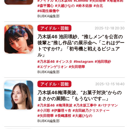
アイドル
乃木坂46
Lemino
矢田萌華
海邉朱莉
森平麗心
大越ひなの
鈴木佑捺
台北
6期生稼働中
BUBKA編集部
アイドル・芸能
2025-12-18 20:30
乃木坂46 池田瑛紗、“推しメン”を公言の
後輩と“推し作品”の展示会へ「これはデー
トですか⁉」「初号機と戦えるビジュア
ル」
乃木坂46
インスタ
Instagram
池田瑛紗
エヴァンゲリオン
矢田萌華
BUBKA編集部
アイドル・芸能
2025-12-15 16:40
乃木坂46梅澤美波、“お菓子対決”からの
まさかの展開に「もうないです…」
乃木坂46
梅澤美波
乃木坂工事中
バナナマン
小川彩
伊藤理々杏
吉田綾乃クリスティー
矢田萌華
長嶋凛桜
大越ひなの
BUBKA編集部