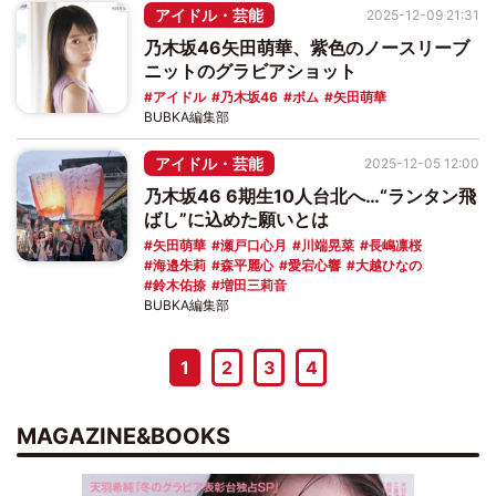
アイドル・芸能
2025-12-09 21:31
乃木坂46矢田萌華、紫色のノースリーブ
ニットのグラビアショット
アイドル
乃木坂46
ボム
矢田萌華
BUBKA編集部
アイドル・芸能
2025-12-05 12:00
乃木坂46 6期生10人台北へ…“ランタン飛
ばし”に込めた願いとは
矢田萌華
瀬戸口心月
川端晃菜
長嶋凛桜
海邉朱莉
森平麗心
愛宕心響
大越ひなの
鈴木佑捺
増田三莉音
BUBKA編集部
1
2
3
4
MAGAZINE&BOOKS