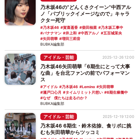
乃木坂46の“どんくさクイーン”中西アル
ノ「パブリックイメージなので」キャラ
クター死守
乃木坂46
賀喜遥香
柴田柚菜
乃木坂工事中
バナナマン
井上和
中西アルノ
五百城茉央
矢田萌華
増田三莉音
BUBKA編集部
アイドル・芸能
2025-12-26 12:00
乃木坂46矢田萌華「6期生にとって大事
な曲」を台北ファンの前でパフォーマン
ス
アイドル
乃木坂46
Lemino
矢田萌華
瀬戸口心月
タイムリミット片想い
6期生稼働中
なぜ 僕たちは走るのか？
BUBKA編集部
アイドル・芸能
2025-12-19 12:00
乃木坂46 6期生・鈴木佑捺、食リポに挑
むも矢田萌華からツッコミ