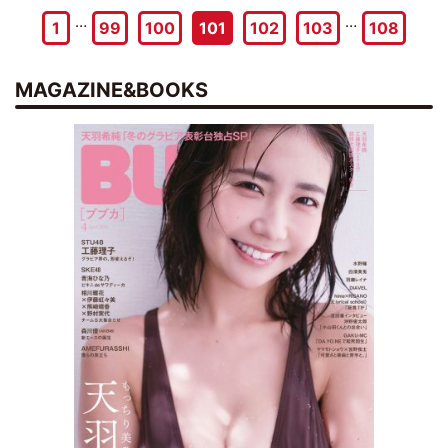
…
…
1
99
100
101
102
103
108
MAGAZINE&BOOKS