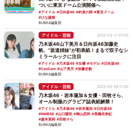
ついに東京ドーム公演開催へ
アイドル
日向坂46
約束の卵
東京ドーム
ひな誕祭
BUBKA編集部
アイドル・芸能
2022-03-11 07:00
乃木坂46山下美月＆日向坂46加藤史
帆、“坂道姉妹”が初表紙！まるで双子なシ
ミラールックに注目
アイドル
乃木坂46
女優
モデル
日向坂46
CanCam
山下美月
加藤史帆
BUBKA編集部
アイドル・芸能
2022-03-09 17:30
乃木坂46・岩本蓮加＆女優・田牧そら、
オール制服のグラビア誌表紙解禁！
アイドル
乃木坂46
岩本蓮加
日向坂46
NMB48
山口陽世
梅山恋和
髙橋未来虹
森本茉莉
田牧そら
BUBKA編集部