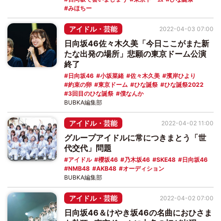
みほちー
アイドル・芸能
2022-04-03 07:00
日向坂46佐々木久美「今日ここがまた新
たな出発の場所」悲願の東京ドーム公演
終了
日向坂46
小坂菜緒
佐々木久美
濱岸ひより
約束の卵
東京ドーム
ひな誕祭
ひな誕祭2022
3回目のひな誕祭
僕なんか
BUBKA編集部
アイドル・芸能
2022-04-02 11:00
グループアイドルに常につきまとう「世
代交代」問題
アイドル
櫻坂46
乃木坂46
SKE48
日向坂46
NMB48
AKB48
オーディション
BUBKA編集部
アイドル・芸能
2022-04-02 07:00
日向坂46＆けやき坂46の名曲におひさま