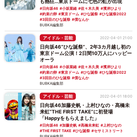
も熱狂…東京ドームに七色の虹が出現
日向坂46
小坂菜緒
佐々木久美
濱岸ひより
約束の卵
東京ドーム
ひな誕祭
ひな誕祭2022
3回目のひな誕祭
僕なんか
BUBKA編集部
アイドル・芸能
2022-04-01 21:00
日向坂46“ひな誕祭”、2年3カ月越し初の
東京ドーム公演！2日間10万人にハッピー
オーラ
日向坂46
小坂菜緒
佐々木久美
濱岸ひより
約束の卵
東京ドーム
ひな誕祭
ひな誕祭2022
3回目のひな誕祭
僕なんか
BUBKA編集部
アイドル・芸能
2022-04-01 18:00
日向坂46加藤史帆・上村ひなの・髙橋未
来虹“THE FIRST TAKE”に初登場
「Happyをもらえました」
日向坂46
加藤史帆
髙橋未来虹
上村ひなの
THE FIRST TAKE
ひな誕祭
セサミストリート
BUBKA編集部