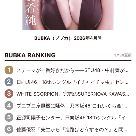
BUBKA（ブブカ） 2026年4月号
BUBKA RANKING
17:30更新
ステージが一番好きだから――STU48・中村舞が描く“これからの私”
日向坂46、18thシングル『イチャイチャ虫』センターは正源司陽子に決定& 佐藤優羽や平岡海月など、“ひなた坂46”からの選抜入りも注目！
WHITE SCORPION、完売のSUPERNOVA KAWASAKIで沸いた“着席型LIVE” 『BASE Live #16』昼公演リポート
プニプニ扇風機に騒然 乃木坂46“これいくら金”延長中は今回もわちゃわちゃ全開
正源司陽子センター、日向坂46 18thシングル『イチャイチャ虫』新ビジュアル公開
佐藤優羽「先生から『進路はどうするの？』と聞かれて。『実は……』とXのトレンドで1位になっているスマホを見せました」【日向坂46『五期生LIVE』開催記念 五期生“変革”ドキュメンタリー③】