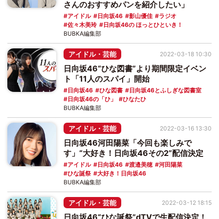
さんのおすすめパンを紹介したい」
アイドル
日向坂46
影山優佳
ラジオ
佐々木美玲
日向坂46の ほっとひといき！
BUBKA編集部
アイドル・芸能
2022-03-18 10:30
日向坂46“ひな図書”より期間限定イベン
ト「11人のスパイ」開始
日向坂46
ひな図書
日向坂46とふしぎな図書室
日向坂46の「ひ」
ひなたひ
BUBKA編集部
アイドル・芸能
2022-03-16 13:30
日向坂46河田陽菜「今回も楽しみで
す」“大好き！日向坂46その2”配信決定
アイドル
日向坂46
渡邉美穂
河田陽菜
ひな誕祭
大好き！日向坂46
BUBKA編集部
アイドル・芸能
2022-03-12 18:15
日向坂46“ひな誕祭”dTVで生配信決定！