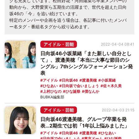
クも充実しています。松田好花・河田陽菜ら卒業メンバーの
動向から、大野愛実ら五期生の活躍まで、世代を超えた日向
坂46の「今」を追い続けています。
特定のメンバーや企画を追う場合は、各記事に付いたメンバ
ー名タグ・番組名タグから絞り込めます。
アイドル・芸能
2022-04-04 08:41
日向坂46小坂菜緒「また新しい自分とし
て」、渡邉美穂「本当に大事な節目のシ
ングル」7thシングルフォーメーション発
表
アイドル
日向坂46
渡邉美穂
小坂菜緒
ひなあい
日向坂で会いましょう
佐々木久美
上村ひなの
ひな誕祭
僕なんか
BUBKA編集部
アイドル・芸能
2022-04-03 21:15
日向坂46渡邉美穂、グループ卒業を発
表…2期生では初「1年以上悩みました」
アイドル
日向坂46
渡邉美穂
ひなあい
日向坂で会いましょう
東京ドーム
ひな誕祭