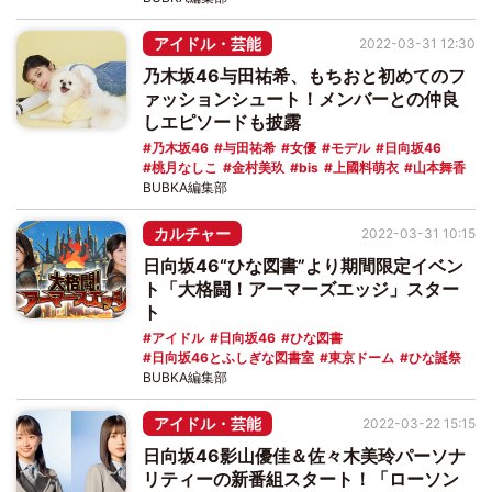
アイドル・芸能
2022-03-31 12:30
乃木坂46与田祐希、もちおと初めてのフ
ァッションシュート！メンバーとの仲良
しエピソードも披露
乃木坂46
与田祐希
女優
モデル
日向坂46
桃月なしこ
金村美玖
bis
上國料萌衣
山本舞香
BUBKA編集部
カルチャー
2022-03-31 10:15
日向坂46“ひな図書”より期間限定イベン
ト「大格闘！アーマーズエッジ」スター
ト
アイドル
日向坂46
ひな図書
日向坂46とふしぎな図書室
東京ドーム
ひな誕祭
BUBKA編集部
アイドル・芸能
2022-03-22 15:15
日向坂46影山優佳＆佐々木美玲パーソナ
リティーの新番組スタート！「ローソン