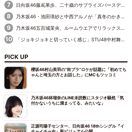
日向坂46藤嶌果歩、二十歳のサプライズバースデーに大喜び「頼られる先輩になれるように努力していきたい」
乃木坂46・池田瑛紗と中西アルノが「真冬のかき氷」騒動で火花散らす！ 因縁の裏にあるのは、逆境をともに“凌”ぐ似た者同士の絆
乃木坂46五百城茉央、ルームウエアでリラックス「今回のグラビアを見て成長を感じていただけるとうれしい」
「ジョキジョキと切っていく感じ」STU48中村舞、新しい挑戦は自らの手で
PICK UP
櫻坂46村山美羽の“街ブラ”ロケが話題に「初めてち
ゃんと埼玉の方とお話した」にMCもツッコミ
乃木坂46林瑠奈のLINE未読数にスタジオ騒然「気
付かないうちに溜まってる、みたいな」
正源司陽子センター、日向坂46 18thシングル『イ
チャイチャ虫』新ビジュアル公開