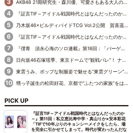
AKB48 21期研究生・森川優、可愛さもある大人の女性に
『証言TIF～アイドル戦国時代とはなんだったのか～』第10回：さくら学院・武藤彩未×飯田らうら「正直、中3で辞めるというのを信じてなくて。そう言われてはいたけど、嘘でしょって」
乃木坂46×ビルディバイドTCG Vol.2公開 賀喜遥香＆田村真佑が『京まふ』ステージに登壇
『証言TIF～アイドル戦国時代とはなんだったのか～』第11回：私立恵比寿中学・真山りか×安本彩花「TIFで10年ぶりのキョンシーメイクをしたら、場を完全に引かせてしまって。時代が変わったんだなって」
『僕青 須永心海のソロ連載』第18回：「バーゲンセールハンターみうな inしまむら」編
日向坂46石塚瑶季、東京ドームで“観戦バレ”！ ナイツ・塙も認めた「巨人に詳しすぎるアイドル」は元VENUSスクール生で杉内コーチ推し⁉
東雲うみ、ポップな制服姿で魅せる“東雲グリーン”の正体
甥っ子誕生の松田好花、京都で“ふたつの家族”をはしご！ “母”黒谷友香に見送られ、“父”松岡昌宏とはハシゴ酒
PICK UP
『証言TIF～アイドル戦国時代とはなんだったのか
～』第11回：私立恵比寿中学・真山りか×安本彩花
「TIFで10年ぶりのキョンシーメイクをしたら、場
を完全に引かせてしまって。時代が変わったんだな