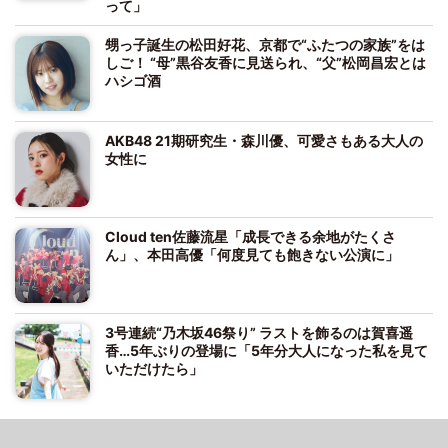
って」
甥っ子誕生の松田好花、京都で“ふたつの家族”をは
しご！ “母”黒谷友香に見送られ、“父”松岡昌宏とは
ハシゴ酒
AKB48 21期研究生・森川優、可愛さもある大人の
女性に
Cloud ten佐藤流星「成長できる余地がたくさ
ん」、本田高優「何度見ても飽きない公演に」
3号連続“乃木坂46祭り” ラストを飾るのは賀喜遥
香…5年ぶりの登場に「5年分大人になった私を見て
いただけたら」