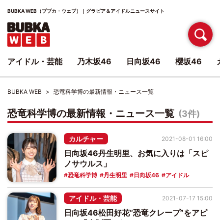
BUBKA WEB（ブブカ・ウェブ）｜グラビア＆アイドルニュースサイト
アイドル・芸能
乃木坂46
日向坂46
櫻坂46
BUBKA WEB
恐竜科学博の最新情報・ニュース一覧
恐竜科学博の最新情報・ニュース一覧
(3件)
カルチャー
2021-08-01 16:00
日向坂46丹生明里、お気に入りは「スピ
ノサウルス」
恐竜科学博
丹生明里
日向坂46
アイドル
アイドル・芸能
2021-07-17 15:00
日向坂46松田好花“恐竜クレープ”をアピ