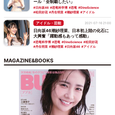
ール「全制覇したい」
日向坂46
恐竜科学博
恐竜
DinoScience
松田好花
丹生明里
潮紗理菜
アイドル
アイドル・芸能
2021-07-16 21:00
日向坂46潮紗理菜、日本初上陸の化石に
大興奮「躍動感もあって感動」
恐竜科学博
恐竜
DinoScience
松田好花
丹生明里
潮紗理菜
日向坂46
アイドル
MAGAZINE&BOOKS