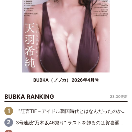
BUBKA（ブブカ） 2026年4月号
BUBKA RANKING
23:30更新
『証言TIF～アイドル戦国時代とはなんだったのか～』第6回：でんぱ組.inc・古川未鈴×相沢梨紗「『ハロプロやりたかったな』って言ったら、夢眠ねむさんに『てめえはでんぱ組．incなんだよ！』って肩パンされて(笑)」
3号連続“乃木坂46祭り” ラストを飾るのは賀喜遥香…5年ぶりの登場に「5年分大人になった私を見ていただけたら」