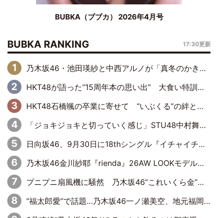
BUBKA（ブブカ） 2026年4月号
BUBKA RANKING
17:30更新
乃木坂46・池田瑛紗と中西アルノが「真冬のかき氷」騒動で火花散らす！ 因縁の裏にあるのは、逆境をともに“凌”ぐ似た者同士の絆
HKT48が語った“15周年本の思い出” 大食い特訓・守護霊企画・制服グラビア…盛りだくさんの裏話
HKT48石橋颯の卒業に寄せて “いぶくる”の絆と後輩・龍頭綺音の決意
「ジョキジョキと切っていく感じ」STU48中村舞、新しい挑戦は自らの手で
日向坂46、9月30日に18thシングル『イチャイチャ虫』の発売決定！ フォーメーションは『日向坂で会いましょう』にて発表
乃木坂46金川紗耶『rienda』26AW LOOKモデルに就任
プニプニ扇風機に騒然 乃木坂46“これいくら金”延長中は今回もわちゃわちゃ全開
“福太郎愛”で話題…乃木坂46一ノ瀬美空、地元福岡『めんべい25周年トップサポーター』に就任