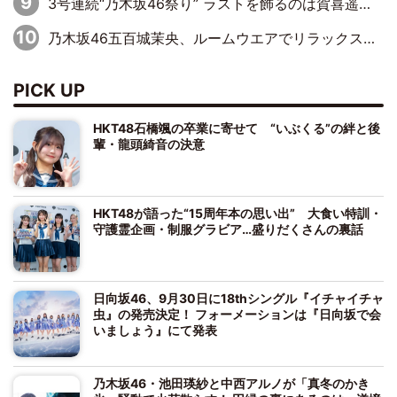
3号連続“乃木坂46祭り” ラストを飾るのは賀喜遥香…5年ぶりの登場に「5年分大人になった私を見ていただけたら」
乃木坂46五百城茉央、ルームウエアでリラックス「今回のグラビアを見て成長を感じていただけるとうれしい」
PICK UP
HKT48石橋颯の卒業に寄せて “いぶくる”の絆と後
輩・龍頭綺音の決意
HKT48が語った“15周年本の思い出” 大食い特訓・
守護霊企画・制服グラビア…盛りだくさんの裏話
日向坂46、9月30日に18thシングル『イチャイチャ
虫』の発売決定！ フォーメーションは『日向坂で会
いましょう』にて発表
乃木坂46・池田瑛紗と中西アルノが「真冬のかき