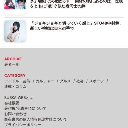
氷」騒動で火花散らす！ 因縁の裏にあるのは、逆境
をともに“凌”ぐ似た者同士の絆
「ジョキジョキと切っていく感じ」STU48中村舞、
新しい挑戦は自らの手で
ARCHIVE
著者一覧
CATEGORY
アイドル・芸能
カルチャー
グルメ
社会
スポーツ
連載・コラム
BUBKA WEBとは
会社概要
著作権/免責事項について
お問い合わせ
白夜書房の個人情報保護方針について
プライバシーポリシー