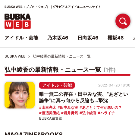
BUBKA WEB（ブブカ・ウェブ）｜グラビア＆アイドルニュースサイト
アイドル・芸能
乃木坂46
日向坂46
櫻坂46
BUBKA WEB
弘中綾香の最新情報・ニュース一覧
弘中綾香の最新情報・ニュース一覧
(1件)
アイドル・芸能
2022-04-20 18:00
唯一無二の存在・田中みな実、“あざとい
論争”に真っ向から反論も…撃沈
山里亮太
田中みな実
あざとくて何が悪いの？
渡辺美優紀
岩井勇気
弘中綾香
ハライチ
BUBKA編集部
MAGAZINE&BOOKS