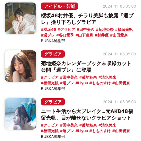
アイドル・芸能
2024-11-05 05:00
櫻坂46村井優、チラり美脚も披露『週プ
レ』撮り下ろしグラビア
櫻坂46
グラビア
田中美久
菊地姫奈
福留光帆
週プレ
谷口愛季
山下瞳月
村井優
山田愛奈
BUBKA編集部
グラビア
2024-11-05 05:00
菊地姫奈カレンダーブック未収録カット
公開『週プレ』に登場
グラビア
田中美久
菊地姫奈
清水美来
福留光帆
週プレ
Liyuu
もものすけ
山田愛奈
BUBKA編集部
グラビア
2024-11-05 05:00
ニート生活から大ブレイク…元AKB48福
留光帆、目が離せないグラビアショット
グラビア
田中美久
菊地姫奈
清水美来
福留光帆
週プレ
Liyuu
もものすけ
山田愛奈
BUBKA編集部