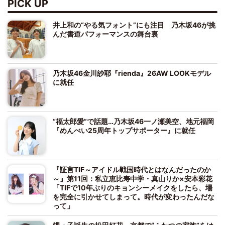
PICK UP
井上和の“やる気フォント”にも注目 乃木坂46が挑
んだ書道パフォーマンスの舞台裏
乃木坂46金川紗耶『rienda』26AW LOOKモデル
に就任
“福太郎愛”で話題…乃木坂46一ノ瀬美空、地元福岡
『めんべい25周年トップサポーター』に就任
『証言TIF～アイドル戦国時代とはなんだったのか
～』第11回：私立恵比寿中学・真山りか×安本彩花
「TIFで10年ぶりのキョンシーメイクをしたら、場
を完全に引かせてしまって。時代が変わったんだな
って」