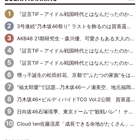
『証言TIF～アイドル戦国時代とはなんだったのか～』第6回：でんぱ組.inc・古川未鈴×相沢梨紗「『ハロプロやりたかったな』って言ったら、夢眠ねむさんに『てめえはでんぱ組．incなんだよ！』って肩パンされて(笑)」
3号連続“乃木坂46祭り” ラストを飾るのは賀喜遥香…5年ぶりの登場に「5年分大人になった私を見ていただけたら」
AKB48 21期研究生・森川優、可愛さもある大人の女性に
『証言TIF～アイドル戦国時代とはなんだったのか～』第11回：私立恵比寿中学・真山りか×安本彩花「TIFで10年ぶりのキョンシーメイクをしたら、場を完全に引かせてしまって。時代が変わったんだなって」
『証言TIF～アイドル戦国時代とはなんだったのか～』第10回：さくら学院・武藤彩未×飯田らうら「正直、中3で辞めるというのを信じてなくて。そう言われてはいたけど、嘘でしょって」
甥っ子誕生の松田好花、京都で“ふたつの家族”をはしご！ “母”黒谷友香に見送られ、“父”松岡昌宏とはハシゴ酒
“福太郎愛”で話題…乃木坂46一ノ瀬美空、地元福岡『めんべい25周年トップサポーター』に就任
乃木坂46×ビルディバイドTCG Vol.2公開 賀喜遥香＆田村真佑が『京まふ』ステージに登壇
日向坂46石塚瑶季、東京ドームで“観戦バレ”！ ナイツ・塙も認めた「巨人に詳しすぎるアイドル」は元VENUSスクール生で杉内コーチ推し⁉
Cloud ten佐藤流星「成長できる余地がたくさん」、本田高優「何度見ても飽きない公演に」