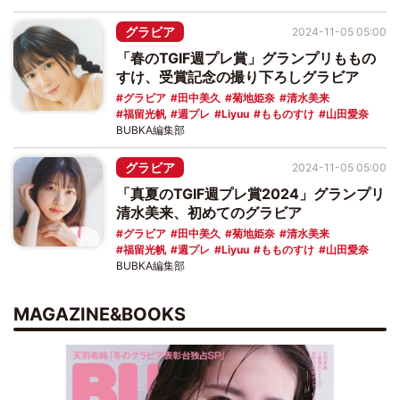
グラビア
2024-11-05 05:00
「春のTGIF週プレ賞」グランプリももの
すけ、受賞記念の撮り下ろしグラビア
グラビア
田中美久
菊地姫奈
清水美来
福留光帆
週プレ
Liyuu
もものすけ
山田愛奈
BUBKA編集部
グラビア
2024-11-05 05:00
「真夏のTGIF週プレ賞2024」グランプリ
清水美来、初めてのグラビア
グラビア
田中美久
菊地姫奈
清水美来
福留光帆
週プレ
Liyuu
もものすけ
山田愛奈
BUBKA編集部
MAGAZINE&BOOKS