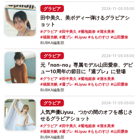
グラビア
2024-11-05 05:00
田中美久、美ボディー弾けるグラビアシ
ョット
グラビア
田中美久
菊地姫奈
清水美来
福留光帆
週プレ
Liyuu
もものすけ
山田愛奈
BUBKA編集部
グラビア
2024-11-05 05:00
元『non-no』専属モデル山田愛奈、デビ
ュー10周年の節目に『週プレ』に登場
グラビア
田中美久
菊地姫奈
清水美来
福留光帆
週プレ
Liyuu
もものすけ
山田愛奈
BUBKA編集部
グラビア
2024-11-05 05:00
人気声優Liyuu、つかの間のオフを感じさ
せるグラビアショット
グラビア
田中美久
菊地姫奈
清水美来
福留光帆
週プレ
Liyuu
もものすけ
山田愛奈
BUBKA編集部