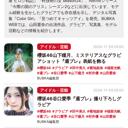
塞 ヒロシ戦記』『科捜研の女 season24』、Netflixシリーズ
『今際の国のアリス』シーズン2などに出演しています。モデ
ル経験を生かしたグラビアでも存在感を示し、デジタル写真
集『Color Girl』『見つめてキャッツアイ』を発売。BUBKA
WEBでは、山田愛奈の出演作品、グラビア、写真集、モデル
活動などの情報を紹介します。
アイドル・芸能
2024-11-05 05:00
櫻坂46山下瞳月、ミステリアスなグラビ
アショット『週プレ』表紙を飾る
櫻坂46
グラビア
田中美久
菊地姫奈
福留光帆
週プレ
谷口愛季
山下瞳月
村井優
山田愛奈
BUBKA編集部
アイドル・芸能
2024-11-05 05:00
櫻坂46谷口愛季『週プレ』撮り下ろしグ
ラビア
櫻坂46
グラビア
田中美久
菊地姫奈
福留光帆
週プレ
谷口愛季
山下瞳月
村井優
山田愛奈
BUBKA編集部