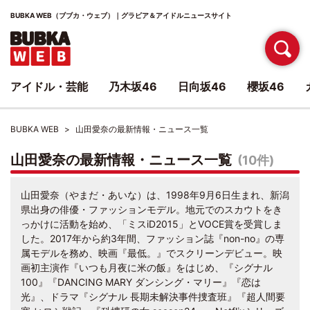
BUBKA WEB（ブブカ・ウェブ）｜グラビア＆アイドルニュースサイト
アイドル・芸能
乃木坂46
日向坂46
櫻坂46
BUBKA WEB
山田愛奈の最新情報・ニュース一覧
山田愛奈の最新情報・ニュース一覧
(10件)
山田愛奈（やまだ・あいな）は、1998年9月6日生まれ、新潟
県出身の俳優・ファッションモデル。地元でのスカウトをき
っかけに活動を始め、「ミスiD2015」とVOCE賞を受賞しま
した。2017年から約3年間、ファッション誌『non-no』の専
属モデルを務め、映画『最低。』でスクリーンデビュー。映
画初主演作『いつも月夜に米の飯』をはじめ、『シグナル
100』『DANCING MARY ダンシング・マリー』『恋は
光』、ドラマ『シグナル 長期未解決事件捜査班』『超人間要