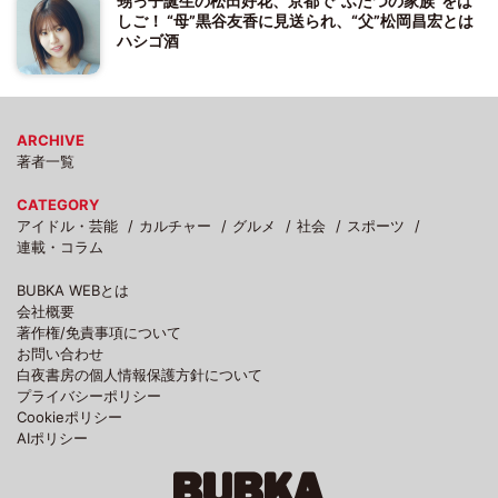
甥っ子誕生の松田好花、京都で“ふたつの家族”をは
しご！ “母”黒谷友香に見送られ、“父”松岡昌宏とは
ハシゴ酒
ARCHIVE
著者一覧
CATEGORY
アイドル・芸能
カルチャー
グルメ
社会
スポーツ
連載・コラム
BUBKA WEBとは
会社概要
著作権/免責事項について
お問い合わせ
白夜書房の個人情報保護方針について
プライバシーポリシー
Cookieポリシー
AIポリシー