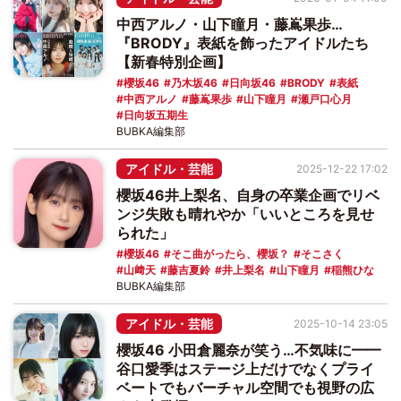
中西アルノ・山下瞳月・藤嶌果歩…
『BRODY』表紙を飾ったアイドルたち
【新春特別企画】
櫻坂46
乃木坂46
日向坂46
BRODY
表紙
中西アルノ
藤嶌果歩
山下瞳月
瀬戸口心月
日向坂五期生
BUBKA編集部
アイドル・芸能
2025-12-22 17:02
櫻坂46井上梨名、自身の卒業企画でリベ
ンジ失敗も晴れやか「いいところを見せ
られた」
櫻坂46
そこ曲がったら、櫻坂？
そこさく
山﨑天
藤吉夏鈴
井上梨名
山下瞳月
稲熊ひな
BUBKA編集部
アイドル・芸能
2025-10-14 23:05
櫻坂46 小田倉麗奈が笑う…不気味に━━
谷口愛季はステージ上だけでなくプライ
ベートでもバーチャル空間でも視野の広