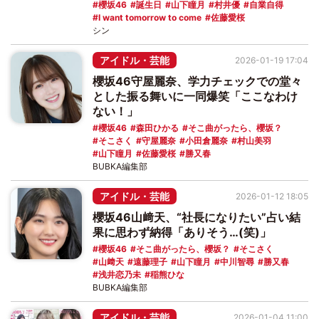
櫻坂46
誕生日
山下瞳月
村井優
自業自得
I want tomorrow to come
佐藤愛桜
シン
アイドル・芸能
2026-01-19 17:04
櫻坂46守屋麗奈、学力チェックでの堂々
とした振る舞いに一同爆笑「ここなわけ
ない！」
櫻坂46
森田ひかる
そこ曲がったら、櫻坂？
そこさく
守屋麗奈
小田倉麗奈
村山美羽
山下瞳月
佐藤愛桜
勝又春
BUBKA編集部
アイドル・芸能
2026-01-12 18:05
櫻坂46山﨑天、“社長になりたい”占い結
果に思わず納得「ありそう…(笑)」
櫻坂46
そこ曲がったら、櫻坂？
そこさく
山﨑天
遠藤理子
山下瞳月
中川智尋
勝又春
浅井恋乃未
稲熊ひな
BUBKA編集部
アイドル・芸能
2026-01-04 11:00