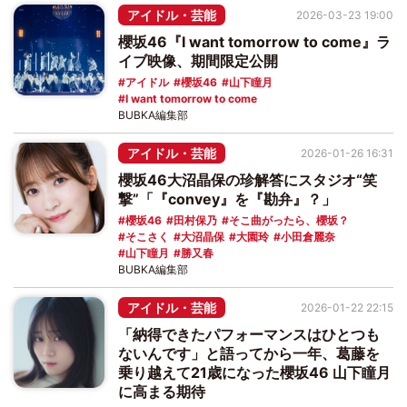
アイドル・芸能
2026-03-23 19:00
櫻坂46『I want tomorrow to come』ラ
イブ映像、期間限定公開
アイドル
櫻坂46
山下瞳月
I want tomorrow to come
BUBKA編集部
アイドル・芸能
2026-01-26 16:31
櫻坂46大沼晶保の珍解答にスタジオ“笑
撃”「『convey』を『勘弁』？」
櫻坂46
田村保乃
そこ曲がったら、櫻坂？
そこさく
大沼晶保
大園玲
小田倉麗奈
山下瞳月
勝又春
BUBKA編集部
アイドル・芸能
2026-01-22 22:15
「納得できたパフォーマンスはひとつも
ないんです」と語ってから一年、葛藤を
乗り越えて21歳になった櫻坂46 山下瞳月
に高まる期待