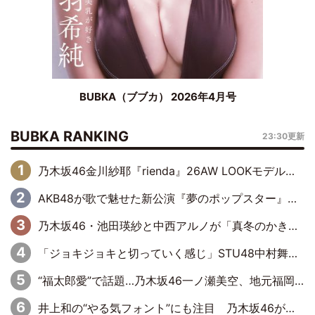
BUBKA（ブブカ） 2026年4月号
BUBKA RANKING
23:30更新
乃木坂46金川紗耶『rienda』26AW LOOKモデルに就任
AKB48が歌で魅せた新公演『夢のポップスター』 初日から全身全霊のステージ
乃木坂46・池田瑛紗と中西アルノが「真冬のかき氷」騒動で火花散らす！ 因縁の裏にあるのは、逆境をともに“凌”ぐ似た者同士の絆
「ジョキジョキと切っていく感じ」STU48中村舞、新しい挑戦は自らの手で
“福太郎愛”で話題…乃木坂46一ノ瀬美空、地元福岡『めんべい25周年トップサポーター』に就任
井上和の“やる気フォント”にも注目 乃木坂46が挑んだ書道パフォーマンスの舞台裏