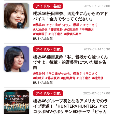
アイドル・芸能
2025-07-28 17:00
櫻坂46松田里奈、四期生に心からのアド
バイス「全力でやってください」
櫻坂46
そこ曲がったら、櫻坂？
そこさく
大沼晶保
藤吉夏鈴
松田里奈
中嶋優月
遠藤理子
山下瞳月
櫻坂四期生
BUBKA編集部
アイドル・芸能
2025-07-14 16:30
櫻坂46藤吉夏鈴「私、普段から嘘つくん
ですよ」後輩・的野美青についた嘘を告
白
櫻坂46
そこ曲がったら、櫻坂？
そこさく
山﨑天
藤吉夏鈴
的野美青
山下瞳月
村井優
BUBKA編集部
アイドル・芸能
2025-07-05 17:00
櫻坂46グループ初となるアメリカでのラ
イブ完遂！『HUNTER×HUNTER』との
コラボMVやポケモンEDテーマ『ピッカ