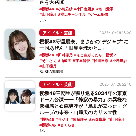
さを大発揮
櫻坂46
小島凪紗
小田倉麗奈
谷口愛季
山下瞳月
櫻坂チャンネル
ゲーム配信
シン
アイドル・芸能
2025-10-06 18:00
櫻坂46守屋麗奈、まさかの“デジャブ”に
一同あぜん「世界卓球かと…」
櫻坂46
田村保乃
そこ曲がったら、櫻坂？
そこさく
山﨑天
守屋麗奈
松田里奈
小島凪紗
山下瞳月
BUBKA編集部
アイドル・芸能
2025-07-28 22:10
櫻坂46三期生が振り返る2024年の東京
ドーム公演━━『静寂の暴力』の異様な
緊張感と石森璃花が「鳥肌が立った」グ
ループの未来・山﨑天のカリスマ性
櫻坂46
ラジオ
遠藤理子
石森璃花
山下瞳月
櫻坂のさ
さくらさ
シン