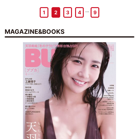
…
1
2
3
4
9
MAGAZINE&BOOKS