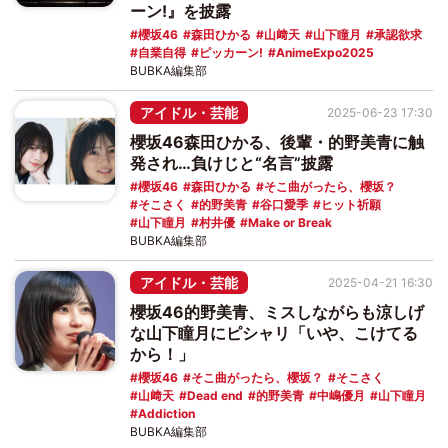
ーン!』を披露
櫻坂46
森田ひかる
山﨑天
山下瞳月
承認欲求
自業自得
ピッカーン!
AnimeExpo2025
BUBKA編集部
アイドル・芸能
2025-06-23 17:30
櫻坂46森田ひかる、後輩・的野美青に触
発され…負けじと“名言”披露
櫻坂46
森田ひかる
そこ曲がったら、櫻坂？
そこさく
的野美青
谷口愛季
ヒット祈願
山下瞳月
村井優
Make or Break
BUBKA編集部
アイドル・芸能
2025-04-21 16:30
櫻坂46的野美青、ミスしながらも涼しげ
な山下瞳月にピシャリ「いや、こけてる
から！」
櫻坂46
そこ曲がったら、櫻坂？
そこさく
山﨑天
Dead end
的野美青
中嶋優月
山下瞳月
Addiction
BUBKA編集部