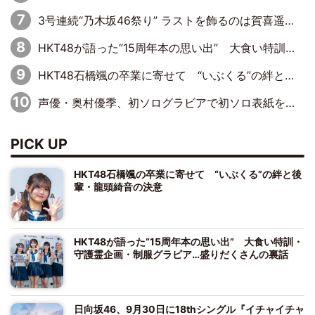
3号連続“乃木坂46祭り” ラストを飾るのは賀喜遥香…5年ぶりの登場に「5年分大人になった私を見ていただけたら」
HKT48が語った“15周年本の思い出” 大食い特訓・守護霊企画・制服グラビア…盛りだくさんの裏話
HKT48石橋颯の卒業に寄せて “いぶくる”の絆と後輩・龍頭綺音の決意
声優・奥村優季、初ソログラビアで初ソロ表紙を飾る！ 初めて見せる表情や、声優を志したきっかけなどを語った必読のインタビューを掲載
PICK UP
HKT48石橋颯の卒業に寄せて “いぶくる”の絆と後
輩・龍頭綺音の決意
HKT48が語った“15周年本の思い出” 大食い特訓・
守護霊企画・制服グラビア…盛りだくさんの裏話
日向坂46、9月30日に18thシングル『イチャイチャ