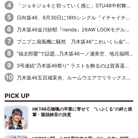
「ジョキジョキと切っていく感じ」STU48中村舞、新しい挑戦は自らの手で
日向坂46、9月30日に18thシングル『イチャイチャ虫』の発売決定！ フォーメーションは『日向坂で会いましょう』にて発表
乃木坂46金川紗耶『rienda』26AW LOOKモデルに就任
プニプニ扇風機に騒然 乃木坂46“これいくら金”延長中は今回もわちゃわちゃ全開
“福太郎愛”で話題…乃木坂46一ノ瀬美空、地元福岡『めんべい25周年トップサポーター』に就任
3号連続“乃木坂46祭り” ラストを飾るのは賀喜遥香…5年ぶりの登場に「5年分大人になった私を見ていただけたら」
乃木坂46五百城茉央、ルームウエアでリラックス「今回のグラビアを見て成長を感じていただけるとうれしい」
PICK UP
HKT48石橋颯の卒業に寄せて “いぶくる”の絆と後
輩・龍頭綺音の決意