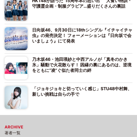
HKT48が語った“15周年本の思い出” 大食い特訓・
守護霊企画・制服グラビア…盛りだくさんの裏話
日向坂46、9月30日に18thシングル『イチャイチャ
虫』の発売決定！ フォーメーションは『日向坂で会
いましょう』にて発表
乃木坂46・池田瑛紗と中西アルノが「真冬のかき
氷」騒動で火花散らす！ 因縁の裏にあるのは、逆境
をともに“凌”ぐ似た者同士の絆
「ジョキジョキと切っていく感じ」STU48中村舞、
新しい挑戦は自らの手で
ARCHIVE
著者一覧