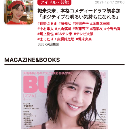
アイドル・芸能
2021-12-17 20:00
堀未央奈、本格コメディードラマ初参加
「ポジティブな明るい気持ちになれる」
紺野ぶるま
脇知弘
阿部亮平
坂東彦三郎
中村隼人
六角慎司
近藤芳正
稲葉友
今野浩喜
尾上松也
BSテレ東
テレビ大阪
まったり！赤胴鈴之助
堀未央奈
BUBKA編集部
MAGAZINE&BOOKS