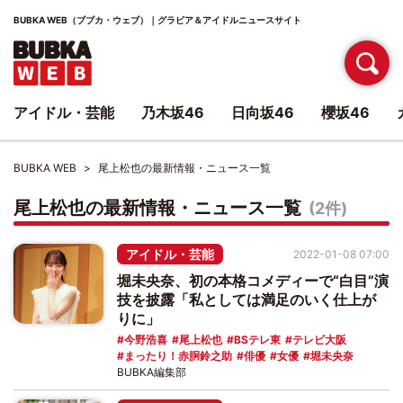
BUBKA WEB（ブブカ・ウェブ）｜グラビア＆アイドルニュースサイト
アイドル・芸能
乃木坂46
日向坂46
櫻坂46
BUBKA WEB
尾上松也の最新情報・ニュース一覧
尾上松也の最新情報・ニュース一覧
(2件)
アイドル・芸能
2022-01-08 07:00
堀未央奈、初の本格コメディーで“白目”演
技を披露「私としては満足のいく仕上が
りに」
今野浩喜
尾上松也
BSテレ東
テレビ大阪
まったり！赤胴鈴之助
俳優
女優
堀未央奈
BUBKA編集部