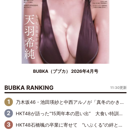
BUBKA（ブブカ） 2026年4月号
BUBKA RANKING
11:30更新
乃木坂46・池田瑛紗と中西アルノが「真冬のかき氷」騒動で火花散らす！ 因縁の裏にあるのは、逆境をともに“凌”ぐ似た者同士の絆
HKT48が語った“15周年本の思い出” 大食い特訓・守護霊企画・制服グラビア…盛りだくさんの裏話
HKT48石橋颯の卒業に寄せて “いぶくる”の絆と後輩・龍頭綺音の決意