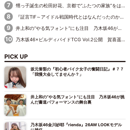
甥っ子誕生の松田好花、京都で“ふたつの家族”をはしご！ “母”黒谷友香に見送られ、“父”松岡昌宏とはハシゴ酒
『証言TIF～アイドル戦国時代とはなんだったのか～』第10回：さくら学院・武藤彩未×飯田らうら「正直、中3で辞めるというのを信じてなくて。そう言われてはいたけど、嘘でしょって」
井上和の“やる気フォント”にも注目 乃木坂46が挑んだ書道パフォーマンスの舞台裏
乃木坂46×ビルディバイドTCG Vol.2公開 賀喜遥香＆田村真佑が『京まふ』ステージに登壇
PICK UP
坂元誉梨の『初心者バイク女子の奮闘日記』＃７７
「我慢大会してませんか？」
井上和の“やる気フォント”にも注目 乃木坂46が挑
んだ書道パフォーマンスの舞台裏
乃木坂46金川紗耶『rienda』26AW LOOKモデル
に就任