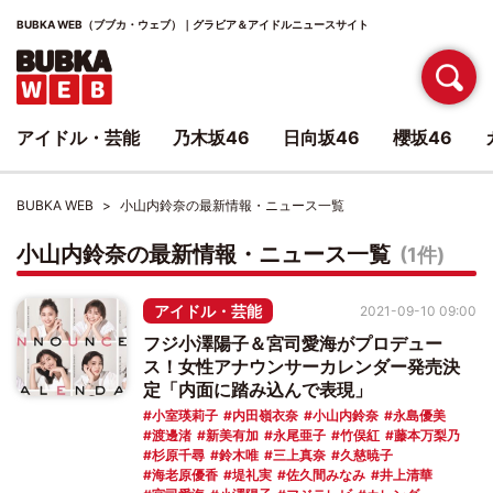
BUBKA WEB（ブブカ・ウェブ）｜グラビア＆アイドルニュースサイト
アイドル・芸能
乃木坂46
日向坂46
櫻坂46
BUBKA WEB
小山内鈴奈の最新情報・ニュース一覧
小山内鈴奈の最新情報・ニュース一覧
(1件)
アイドル・芸能
2021-09-10 09:00
フジ小澤陽子＆宮司愛海がプロデュー
ス！女性アナウンサーカレンダー発売決
定「内面に踏み込んで表現」
小室瑛莉子
内田嶺衣奈
小山内鈴奈
永島優美
渡邊渚
新美有加
永尾亜子
竹俣紅
藤本万梨乃
杉原千尋
鈴木唯
三上真奈
久慈暁子
海老原優香
堤礼実
佐久間みなみ
井上清華