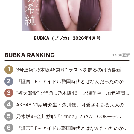
BUBKA（ブブカ） 2026年4月号
BUBKA RANKING
17:30更新
3号連続“乃木坂46祭り” ラストを飾るのは賀喜遥香…5年ぶりの登場に「5年分大人になった私を見ていただけたら」
『証言TIF～アイドル戦国時代とはなんだったのか～』第6回：でんぱ組.inc・古川未鈴×相沢梨紗「『ハロプロやりたかったな』って言ったら、夢眠ねむさんに『てめえはでんぱ組．incなんだよ！』って肩パンされて(笑)」
“福太郎愛”で話題…乃木坂46一ノ瀬美空、地元福岡『めんべい25周年トップサポーター』に就任
AKB48 21期研究生・森川優、可愛さもある大人の女性に
乃木坂46金川紗耶『rienda』26AW LOOKモデルに就任
『証言TIF～アイドル戦国時代とはなんだったのか～』第11回：私立恵比寿中学・真山りか×安本彩花「TIFで10年ぶりのキョンシーメイクをしたら、場を完全に引かせてしまって。時代が変わったんだなって」