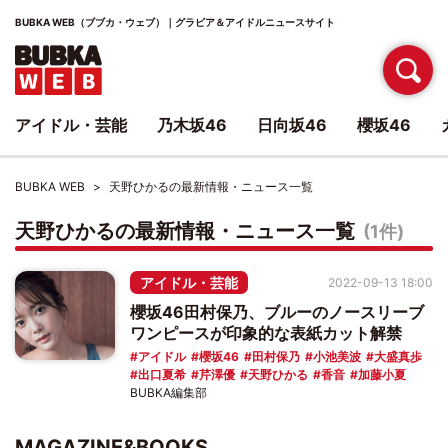
BUBKA WEB（ブブカ・ウェブ）｜グラビア＆アイドルニュースサイト
アイドル・芸能
乃木坂46
日向坂46
櫻坂46
BUBKA WEB
天野ひかるの最新情報・ニュース一覧
天野ひかるの最新情報・ニュース一覧
(1件)
アイドル・芸能
2022-09-13 18:00
櫻坂46田村保乃、ブルーのノースリーブ
ワンピースが印象的な表紙カット解禁
アイドル
櫻坂46
田村保乃
小池美波
大盛真歩
出口夏希
芹澤優
天野ひかる
香音
加藤小夏
BUBKA編集部
MAGAZINE&BOOKS