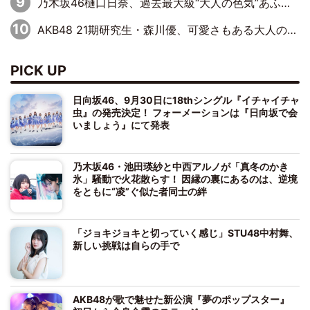
乃木坂46樋口日奈、過去最大級“大人の色気”あふれる入浴姿披露
AKB48 21期研究生・森川優、可愛さもある大人の女性に
PICK UP
日向坂46、9月30日に18thシングル『イチャイチャ
虫』の発売決定！ フォーメーションは『日向坂で会
いましょう』にて発表
乃木坂46・池田瑛紗と中西アルノが「真冬のかき
氷」騒動で火花散らす！ 因縁の裏にあるのは、逆境
をともに“凌”ぐ似た者同士の絆
「ジョキジョキと切っていく感じ」STU48中村舞、
新しい挑戦は自らの手で
AKB48が歌で魅せた新公演『夢のポップスター』