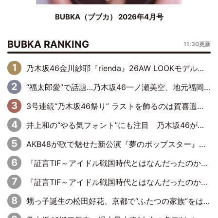
BUBKA（ブブカ） 2026年4月号
BUBKA RANKING
11:30更新
乃木坂46金川紗耶『rienda』26AW LOOKモデルに就任
“福太郎愛”で話題…乃木坂46一ノ瀬美空、地元福岡『めんべい25周年トップサポーター』に就任
3号連続“乃木坂46祭り” ラストを飾るのは賀喜遥香…5年ぶりの登場に「5年分大人になった私を見ていただけたら」
井上和の“やる気フォント”にも注目 乃木坂46が挑んだ書道パフォーマンスの舞台裏
AKB48が歌で魅せた新公演『夢のポップスター』 初日から全身全霊のステージ
『証言TIF～アイドル戦国時代とはなんだったのか～』第6回：でんぱ組.inc・古川未鈴×相沢梨紗「『ハロプロやりたかったな』って言ったら、夢眠ねむさんに『てめえはでんぱ組．incなんだよ！』って肩パンされて(笑)」
『証言TIF～アイドル戦国時代とはなんだったのか～』第11回：私立恵比寿中学・真山りか×安本彩花「TIFで10年ぶりのキョンシーメイクをしたら、場を完全に引かせてしまって。時代が変わったんだなって」
甥っ子誕生の松田好花、京都で“ふたつの家族”をはしご！ “母”黒谷友香に見送られ、“父”松岡昌宏とはハシゴ酒