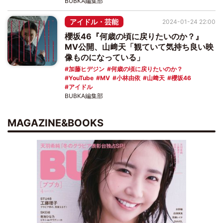
BUBKA編集部
アイドル・芸能
2024-01-24 22:00
櫻坂46『何歳の頃に戻りたいのか？』
MV公開、山﨑天「観ていて気持ち良い映
像ものになっている」
加藤ヒデジン
何歳の頃に戻りたいのか？
YouTube
MV
小林由依
山﨑天
櫻坂46
アイドル
BUBKA編集部
MAGAZINE&BOOKS