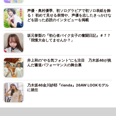
声優・奥村優季、初ソログラビアで初ソロ表紙を飾
る！ 初めて見せる表情や、声優を志したきっかけな
どを語った必読のインタビューを掲載
坂元誉梨の『初心者バイク女子の奮闘日記』＃７７
「我慢大会してませんか？」
井上和の“やる気フォント”にも注目 乃木坂46が挑
んだ書道パフォーマンスの舞台裏
乃木坂46金川紗耶『rienda』26AW LOOKモデル
に就任