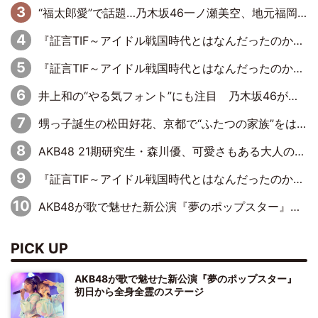
“福太郎愛”で話題…乃木坂46一ノ瀬美空、地元福岡『めんべい25周年トップサポーター』に就任
『証言TIF～アイドル戦国時代とはなんだったのか～』第6回：でんぱ組.inc・古川未鈴×相沢梨紗「『ハロプロやりたかったな』って言ったら、夢眠ねむさんに『てめえはでんぱ組．incなんだよ！』って肩パンされて(笑)」
『証言TIF～アイドル戦国時代とはなんだったのか～』第11回：私立恵比寿中学・真山りか×安本彩花「TIFで10年ぶりのキョンシーメイクをしたら、場を完全に引かせてしまって。時代が変わったんだなって」
井上和の“やる気フォント”にも注目 乃木坂46が挑んだ書道パフォーマンスの舞台裏
甥っ子誕生の松田好花、京都で“ふたつの家族”をはしご！ “母”黒谷友香に見送られ、“父”松岡昌宏とはハシゴ酒
AKB48 21期研究生・森川優、可愛さもある大人の女性に
『証言TIF～アイドル戦国時代とはなんだったのか～』第10回：さくら学院・武藤彩未×飯田らうら「正直、中3で辞めるというのを信じてなくて。そう言われてはいたけど、嘘でしょって」
AKB48が歌で魅せた新公演『夢のポップスター』 初日から全身全霊のステージ
PICK UP
AKB48が歌で魅せた新公演『夢のポップスター』
初日から全身全霊のステージ