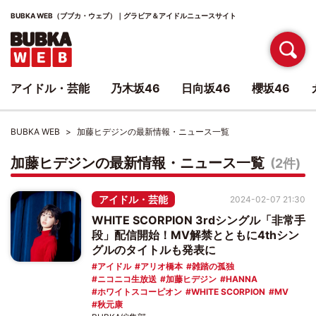
BUBKA WEB（ブブカ・ウェブ）｜グラビア＆アイドルニュースサイト
アイドル・芸能
乃木坂46
日向坂46
櫻坂46
BUBKA WEB
加藤ヒデジンの最新情報・ニュース一覧
加藤ヒデジンの最新情報・ニュース一覧
(2件)
アイドル・芸能
2024-02-07 21:30
WHITE SCORPION 3rdシングル「非常手
段」配信開始！MV解禁とともに4thシン
グルのタイトルも発表に
アイドル
アリオ橋本
雑踏の孤独
ニコニコ生放送
加藤ヒデジン
HANNA
ホワイトスコーピオン
WHITE SCORPION
MV
秋元康