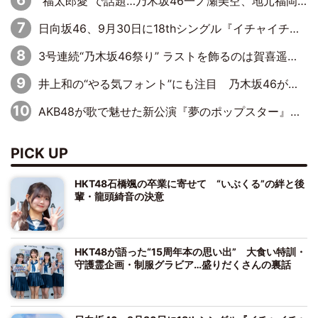
“福太郎愛”で話題…乃木坂46一ノ瀬美空、地元福岡『めんべい25周年トップサポーター』に就任
日向坂46、9月30日に18thシングル『イチャイチャ虫』の発売決定！ フォーメーションは『日向坂で会いましょう』にて発表
3号連続“乃木坂46祭り” ラストを飾るのは賀喜遥香…5年ぶりの登場に「5年分大人になった私を見ていただけたら」
井上和の“やる気フォント”にも注目 乃木坂46が挑んだ書道パフォーマンスの舞台裏
AKB48が歌で魅せた新公演『夢のポップスター』 初日から全身全霊のステージ
PICK UP
HKT48石橋颯の卒業に寄せて “いぶくる”の絆と後
輩・龍頭綺音の決意
HKT48が語った“15周年本の思い出” 大食い特訓・
守護霊企画・制服グラビア…盛りだくさんの裏話