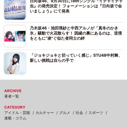
日向坂46、9月30日に18thシングル『イチャイチャ
虫』の発売決定！ フォーメーションは『日向坂で会
いましょう』にて発表
乃木坂46・池田瑛紗と中西アルノが「真冬のかき
氷」騒動で火花散らす！ 因縁の裏にあるのは、逆境
をともに“凌”ぐ似た者同士の絆
「ジョキジョキと切っていく感じ」STU48中村舞、
新しい挑戦は自らの手で
ARCHIVE
著者一覧
CATEGORY
アイドル・芸能
カルチャー
グルメ
社会
スポーツ
連載・コラム