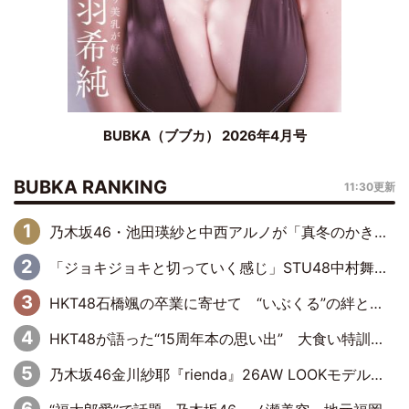
BUBKA（ブブカ） 2026年4月号
BUBKA RANKING
11:30更新
乃木坂46・池田瑛紗と中西アルノが「真冬のかき氷」騒動で火花散らす！ 因縁の裏にあるのは、逆境をともに“凌”ぐ似た者同士の絆
「ジョキジョキと切っていく感じ」STU48中村舞、新しい挑戦は自らの手で
HKT48石橋颯の卒業に寄せて “いぶくる”の絆と後輩・龍頭綺音の決意
HKT48が語った“15周年本の思い出” 大食い特訓・守護霊企画・制服グラビア…盛りだくさんの裏話
乃木坂46金川紗耶『rienda』26AW LOOKモデルに就任