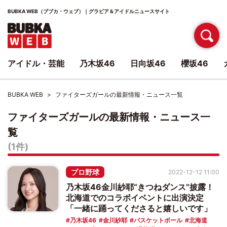
BUBKA WEB（ブブカ・ウェブ）｜グラビア＆アイドルニュースサイト
アイドル・芸能
乃木坂46
日向坂46
櫻坂46
BUBKA WEB
ファイターズガールの最新情報・ニュース一覧
ファイターズガールの最新情報・ニュース一
覧
(1件)
プロ野球
2022-12-12 11:00
乃木坂46金川紗耶“きつねダンス”披露！
北海道でのコラボイベントに出演決定
「一緒に踊ってくださると嬉しいです」
乃木坂46
金川紗耶
バスケットボール
北海道