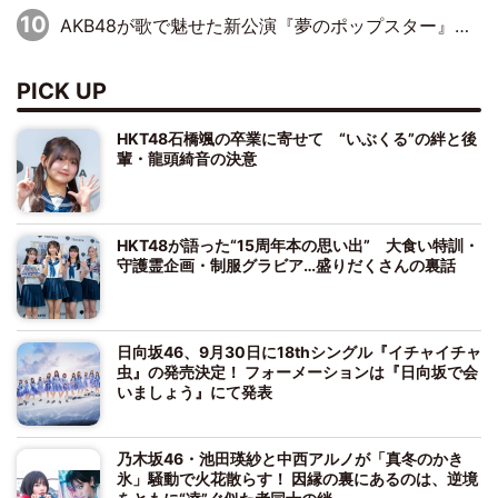
AKB48が歌で魅せた新公演『夢のポップスター』 初日から全身全霊のステージ
PICK UP
HKT48石橋颯の卒業に寄せて “いぶくる”の絆と後
輩・龍頭綺音の決意
HKT48が語った“15周年本の思い出” 大食い特訓・
守護霊企画・制服グラビア…盛りだくさんの裏話
日向坂46、9月30日に18thシングル『イチャイチャ
虫』の発売決定！ フォーメーションは『日向坂で会
いましょう』にて発表
乃木坂46・池田瑛紗と中西アルノが「真冬のかき
氷」騒動で火花散らす！ 因縁の裏にあるのは、逆境