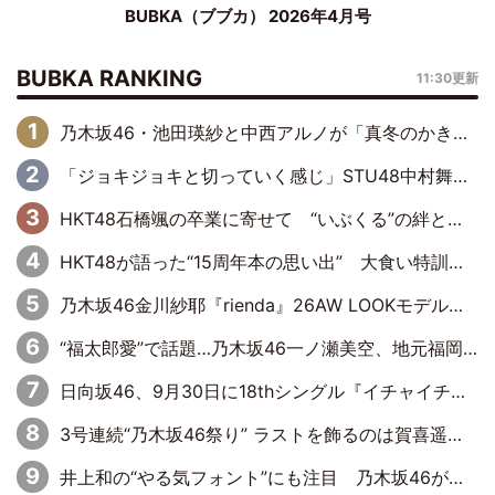
BUBKA（ブブカ） 2026年4月号
BUBKA RANKING
11:30更新
乃木坂46・池田瑛紗と中西アルノが「真冬のかき氷」騒動で火花散らす！ 因縁の裏にあるのは、逆境をともに“凌”ぐ似た者同士の絆
「ジョキジョキと切っていく感じ」STU48中村舞、新しい挑戦は自らの手で
HKT48石橋颯の卒業に寄せて “いぶくる”の絆と後輩・龍頭綺音の決意
HKT48が語った“15周年本の思い出” 大食い特訓・守護霊企画・制服グラビア…盛りだくさんの裏話
乃木坂46金川紗耶『rienda』26AW LOOKモデルに就任
“福太郎愛”で話題…乃木坂46一ノ瀬美空、地元福岡『めんべい25周年トップサポーター』に就任
日向坂46、9月30日に18thシングル『イチャイチャ虫』の発売決定！ フォーメーションは『日向坂で会いましょう』にて発表
3号連続“乃木坂46祭り” ラストを飾るのは賀喜遥香…5年ぶりの登場に「5年分大人になった私を見ていただけたら」
井上和の“やる気フォント”にも注目 乃木坂46が挑んだ書道パフォーマンスの舞台裏