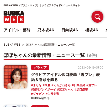
BUBKA WEB（ブブカ・ウェブ）｜グラビア＆アイドルニュースサイト
アイドル・芸能
乃木坂46
日向坂46
櫻坂46
BUBKA WEB
ぽぽちゃんの最新情報・ニュース一覧
ぽぽちゃんの最新情報・ニュース一覧
(9件)
グラビア
2023-06-19 05:00
グラビアアイドル沢口愛華「週プレ」表
紙＆巻頭を飾る
まりな
朱夏
くろがねさら
日高里緒
週プレ
週刊プレイボーイ
ぽぽちゃん
沢口愛華
グラビア
白濱美兎
BUBKA編集部