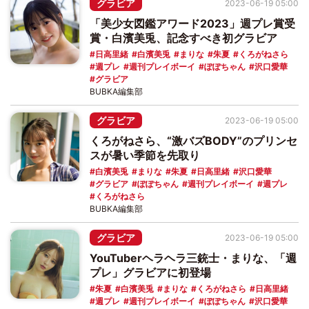
グラビア
2023-06-19 05:00
「美少女図鑑アワード2023」週プレ賞受
賞・白濱美兎、記念すべき初グラビア
日高里緒
白濱美兎
まりな
朱夏
くろがねさら
週プレ
週刊プレイボーイ
ぽぽちゃん
沢口愛華
グラビア
BUBKA編集部
グラビア
2023-06-19 05:00
くろがねさら、“激バズBODY”のプリンセ
スが暑い季節を先取り
白濱美兎
まりな
朱夏
日高里緒
沢口愛華
グラビア
ぽぽちゃん
週刊プレイボーイ
週プレ
くろがねさら
BUBKA編集部
グラビア
2023-06-19 05:00
YouTuberヘラヘラ三銃士・まりな、「週
プレ」グラビアに初登場
朱夏
白濱美兎
まりな
くろがねさら
日高里緒
週プレ
週刊プレイボーイ
ぽぽちゃん
沢口愛華