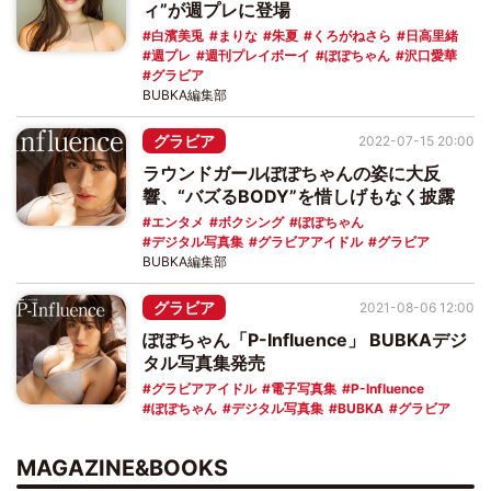
ィ”が週プレに登場
白濱美兎
まりな
朱夏
くろがねさら
日高里緒
週プレ
週刊プレイボーイ
ぽぽちゃん
沢口愛華
グラビア
BUBKA編集部
グラビア
2022-07-15 20:00
ラウンドガールぽぽちゃんの姿に大反
響、“バズるBODY”を惜しげもなく披露
エンタメ
ボクシング
ぽぽちゃん
デジタル写真集
グラビアアイドル
グラビア
BUBKA編集部
グラビア
2021-08-06 12:00
ぽぽちゃん「P-Influence」 BUBKAデジ
タル写真集発売
グラビアアイドル
電子写真集
P-Influence
ぽぽちゃん
デジタル写真集
BUBKA
グラビア
MAGAZINE&BOOKS