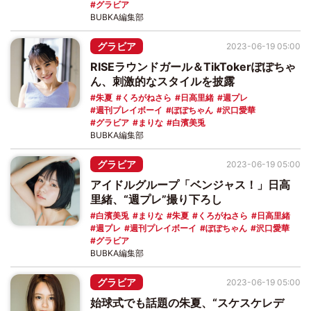
グラビア
BUBKA編集部
グラビア
2023-06-19 05:00
RISEラウンドガール＆TikTokerぽぽちゃ
ん、刺激的なスタイルを披露
朱夏
くろがねさら
日高里緒
週プレ
週刊プレイボーイ
ぽぽちゃん
沢口愛華
グラビア
まりな
白濱美兎
BUBKA編集部
グラビア
2023-06-19 05:00
アイドルグループ「ベンジャス！」日高
里緒、“週プレ”撮り下ろし
白濱美兎
まりな
朱夏
くろがねさら
日高里緒
週プレ
週刊プレイボーイ
ぽぽちゃん
沢口愛華
グラビア
BUBKA編集部
グラビア
2023-06-19 05:00
始球式でも話題の朱夏、“スケスケレデ