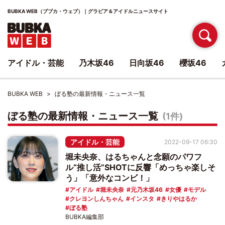
BUBKA WEB（ブブカ・ウェブ）｜グラビア＆アイドルニュースサイト
アイドル・芸能
乃木坂46
日向坂46
櫻坂46
BUBKA WEB
ぼる塾の最新情報・ニュース一覧
ぼる塾の最新情報・ニュース一覧
(1件)
アイドル・芸能
2022-09-17 06:30
堀未央奈、はるちゃんと念願のパワフ
ル“推し活”SHOTに反響「めっちゃ楽しそ
う」「意外なコンビ！」
アイドル
堀未央奈
元乃木坂46
女優
モデル
クレヨンしんちゃん
インスタ
きりやはるか
ぼる塾
BUBKA編集部