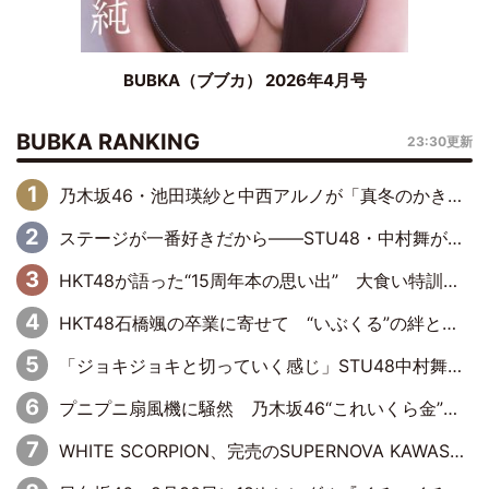
BUBKA（ブブカ） 2026年4月号
BUBKA RANKING
23:30更新
乃木坂46・池田瑛紗と中西アルノが「真冬のかき氷」騒動で火花散らす！ 因縁の裏にあるのは、逆境をともに“凌”ぐ似た者同士の絆
ステージが一番好きだから――STU48・中村舞が描く“これからの私”
HKT48が語った“15周年本の思い出” 大食い特訓・守護霊企画・制服グラビア…盛りだくさんの裏話
HKT48石橋颯の卒業に寄せて “いぶくる”の絆と後輩・龍頭綺音の決意
「ジョキジョキと切っていく感じ」STU48中村舞、新しい挑戦は自らの手で
プニプニ扇風機に騒然 乃木坂46“これいくら金”延長中は今回もわちゃわちゃ全開
WHITE SCORPION、完売のSUPERNOVA KAWASAKIで沸いた“着席型LIVE” 『BASE Live #16』昼公演リポート