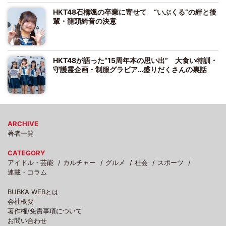
HKT48石橋颯の卒業に寄せて “いぶくる”の絆と後
輩・龍頭綺音の決意
HKT48が語った“15周年本の思い出” 大食い特訓・
守護霊企画・制服グラビア…盛りだくさんの裏話
ARCHIVE
著者一覧
CATEGORY
アイドル・芸能
カルチャー
グルメ
社会
スポーツ
連載・コラム
BUBKA WEBとは
会社概要
著作権/免責事項について
お問い合わせ