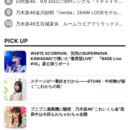
日向坂46、9月30日に18thシングル『イチャイチャ虫』の発売決定！ フォーメーションは『日向坂で会いましょう』にて発表
乃木坂46金川紗耶『rienda』26AW LOOKモデルに就任
乃木坂46五百城茉央、ルームウエアでリラックス「今回のグラビアを見て成長を感じていただけるとうれしい」
PICK UP
WHITE SCORPION、完売のSUPERNOVA
KAWASAKIで沸いた“着席型LIVE” 『BASE Live
#16』昼公演リポート
ステージが一番好きだから――STU48・中村舞が描
く“これからの私”
プニプニ扇風機に騒然 乃木坂46“これいくら金”延
長中は今回もわちゃわちゃ全開