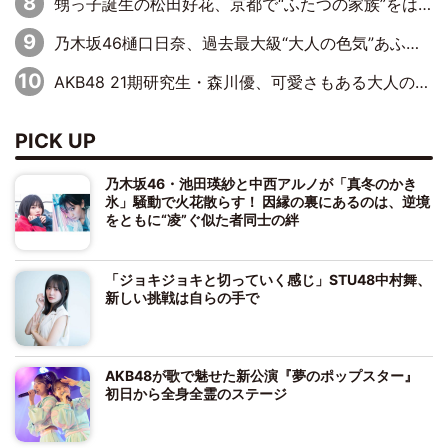
甥っ子誕生の松田好花、京都で“ふたつの家族”をはしご！ “母”黒谷友香に見送られ、“父”松岡昌宏とはハシゴ酒
乃木坂46樋口日奈、過去最大級“大人の色気”あふれる入浴姿披露
AKB48 21期研究生・森川優、可愛さもある大人の女性に
PICK UP
乃木坂46・池田瑛紗と中西アルノが「真冬のかき
氷」騒動で火花散らす！ 因縁の裏にあるのは、逆境
をともに“凌”ぐ似た者同士の絆
「ジョキジョキと切っていく感じ」STU48中村舞、
新しい挑戦は自らの手で
AKB48が歌で魅せた新公演『夢のポップスター』
初日から全身全霊のステージ