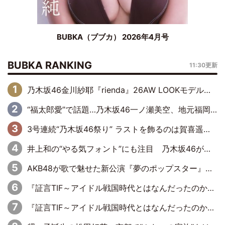
BUBKA（ブブカ） 2026年4月号
BUBKA RANKING
11:30更新
乃木坂46金川紗耶『rienda』26AW LOOKモデルに就任
“福太郎愛”で話題…乃木坂46一ノ瀬美空、地元福岡『めんべい25周年トップサポーター』に就任
3号連続“乃木坂46祭り” ラストを飾るのは賀喜遥香…5年ぶりの登場に「5年分大人になった私を見ていただけたら」
井上和の“やる気フォント”にも注目 乃木坂46が挑んだ書道パフォーマンスの舞台裏
AKB48が歌で魅せた新公演『夢のポップスター』 初日から全身全霊のステージ
『証言TIF～アイドル戦国時代とはなんだったのか～』第6回：でんぱ組.inc・古川未鈴×相沢梨紗「『ハロプロやりたかったな』って言ったら、夢眠ねむさんに『てめえはでんぱ組．incなんだよ！』って肩パンされて(笑)」
『証言TIF～アイドル戦国時代とはなんだったのか～』第11回：私立恵比寿中学・真山りか×安本彩花「TIFで10年ぶりのキョンシーメイクをしたら、場を完全に引かせてしまって。時代が変わったんだなって」