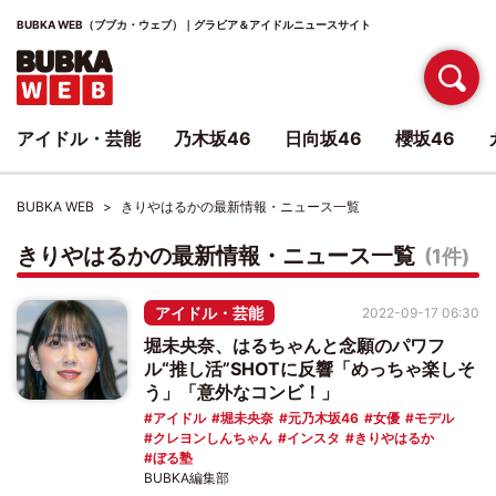
BUBKA WEB（ブブカ・ウェブ）｜グラビア＆アイドルニュースサイト
アイドル・芸能
乃木坂46
日向坂46
櫻坂46
BUBKA WEB
きりやはるかの最新情報・ニュース一覧
きりやはるかの最新情報・ニュース一覧
(1件)
アイドル・芸能
2022-09-17 06:30
堀未央奈、はるちゃんと念願のパワフ
ル“推し活”SHOTに反響「めっちゃ楽しそ
う」「意外なコンビ！」
アイドル
堀未央奈
元乃木坂46
女優
モデル
クレヨンしんちゃん
インスタ
きりやはるか
ぼる塾
BUBKA編集部