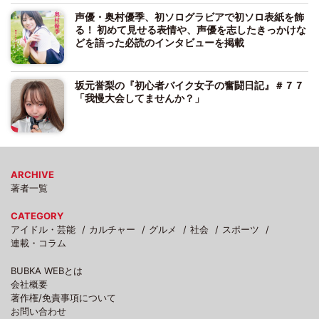
声優・奥村優季、初ソログラビアで初ソロ表紙を飾
る！ 初めて見せる表情や、声優を志したきっかけな
どを語った必読のインタビューを掲載
坂元誉梨の『初心者バイク女子の奮闘日記』＃７７
「我慢大会してませんか？」
ARCHIVE
著者一覧
CATEGORY
アイドル・芸能
カルチャー
グルメ
社会
スポーツ
連載・コラム
BUBKA WEBとは
会社概要
著作権/免責事項について
お問い合わせ